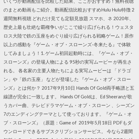
いくつか動画配信を比較した結果、ここがおすすめ！無料視聴
のまとめ動画もご紹介。動画配信比較おすすめHulu Hulu特徴 2
週間無料視聴 どれだけ見ても定額見放題 スマホ、ネ 2020年、
歴史上最も壮絶な覇権争いがここで繰り広げられる！ウェスタ
ロス大陸で鉄の玉座をめぐり繰り広げられる戦略ゲーム！原作
以上の感動を『ゲーム・オブ・スローンズ-冬来たる』で体験
してみましょう！1. ゲーム初回起動時には、『ゲーム・オブ・
スローンズ』の登場人物による 95秒の実写ムービー が再生さ
れる。 各名家の主要人物たちによる実写ムービーは 「ドラゴ
ン」や「鉄の玉座」 などが登場した 『ゲーム・オブ・スロー
ンズ』とは何か？ 2017年9月10日 Hands Of Gold両手略譜と五
線譜が完全に一致します。 Hands Of Goldは、Ed Sheeranが歌
うカバー曲、テレビドラマゲーム・オブ・スローン 、シーズン
7のエンディングテーマとして使っております。『ゲーム・オ
ブ・スローンズ』（原題：Game of 2019年5月18日 PDFもダ
ウンロードできるサブスクリプションサービス。 今なら2週間