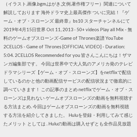
（イラスト,画像,bgm,はがき,文例,著作権フリー）関連について
解説しております 海外ドラマ史上最高傑作 ついに完結！『ゲ
ーム・オブ・スローンズ 最終章』bs10 スターチャンネルにて
2019年4月15日世界 Oct 11, 2013 · 50+ videos Play all Mix - 無
料のゲームオブスローンズ-Game of Thrones楽譜 YouTube
2CELLOS - Game of Thrones [OFFICIAL VIDEO] - Duration:
5:04. 2CELLOS Recommended for you 皆さんこんにちは！ザマ
ンガ編集部です。 今回は世界中で大人気のアメリカ発のテレビ
ドラマシリーズ【ゲーム・オブ・スローンズ】をnetflixで配信
しているのかと他の動画配信サービスの配信状況まで徹底的に
調べていきます！ この記事のまとめ netflixでゲーム・オブ・ス
ローンズは見れない ゲームオブスローンズの動画を無料視聴す
る方法まとめ. 今回はゲームオブスローンズの動画を無料視聴
する方法を紹介してきました。 Huluを登録・利用してみて感じ
たメリット としては . Huluの動画は購入せずとも全作品見放題