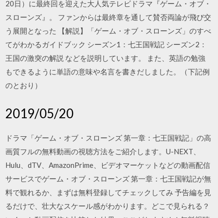
20日）に最終回を迎えた大人気テレビドラマ『ゲーム・オブ・
スローンズ』。 ファンからは最終章を通して賛否両論が飛び交
う展開となった 【解説】「ゲーム・オブ・スローンズ」のすべ
てがわかるガイドブック シーズン1：七王国戦記 シーズン2：
王国の激突の解説 などを説明しています。 また、英語の勉強
もできるように単語の意味や名言を書きだしました。（下記例
のとおり）
2019/05/20
ドラマ「ゲーム・オブ・スローンズ 第一章：七王国戦記」の高
画質フルの無料動画の視聴方法をご紹介します。U-NEXT、
Hulu、dTV、AmazonPrime、ビデオマーケットなどの動画配信
サービスでゲーム・オブ・スローンズ 第一章：七王国戦記が無
料で観れるか、まずは無料登録してチェックしてみ 予告編を見
るだけで、壮大なスケール感がわかります。どこで見られる？