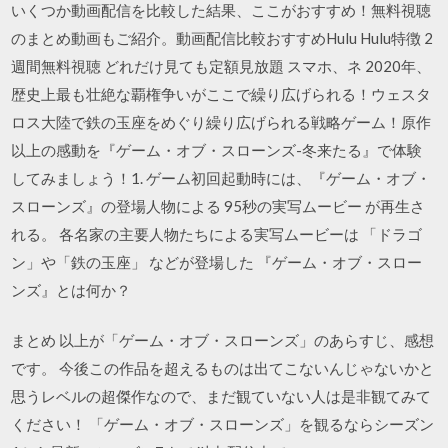
いくつか動画配信を比較した結果、ここがおすすめ！無料視聴
のまとめ動画もご紹介。動画配信比較おすすめHulu Hulu特徴 2
週間無料視聴 どれだけ見ても定額見放題 スマホ、ネ 2020年、
歴史上最も壮絶な覇権争いがここで繰り広げられる！ウェスタ
ロス大陸で鉄の玉座をめぐり繰り広げられる戦略ゲーム！原作
以上の感動を『ゲーム・オブ・スローンズ-冬来たる』で体験
してみましょう！1. ゲーム初回起動時には、『ゲーム・オブ・
スローンズ』の登場人物による 95秒の実写ムービー が再生さ
れる。 各名家の主要人物たちによる実写ムービーは 「ドラゴ
ン」や「鉄の玉座」 などが登場した 『ゲーム・オブ・スロー
ンズ』とは何か？
まとめ 以上が「ゲーム・オブ・スローンズ」のあらすじ、感想
です。 今後この作品を超えるものは出てこないんじゃないかと
思うレベルの超傑作なので、まだ観ていない人は是非観てみて
ください！ 「ゲーム・オブ・スローンズ」を観るならシーズン