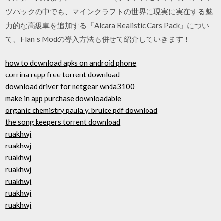
ツパックの中でも、マインクラフトの世界に現実に実在する魅
力的な高級車を追加する『Alcara Realistic Cars Pack』につい
て、Flan`s Modの導入方法も併せて紹介していきます！
how to download apks on android phone
corrina repp free torrent download
download driver for netgear wnda3100
make in app purchase downloadable
organic chemistry paula y. bruice pdf download
the song keepers torrent download
ruakhwj
ruakhwj
ruakhwj
ruakhwj
ruakhwj
ruakhwj
ruakhwj