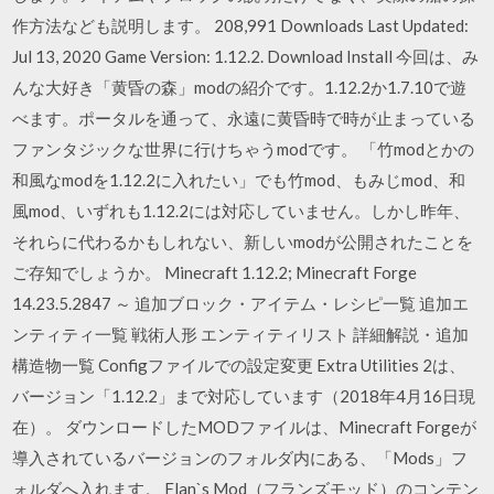
作方法なども説明します。 208,991 Downloads Last Updated:
Jul 13, 2020 Game Version: 1.12.2. Download Install 今回は、み
んな大好き「黄昏の森」modの紹介です。1.12.2か1.7.10で遊
べます。ポータルを通って、永遠に黄昏時で時が止まっている
ファンタジックな世界に行けちゃうmodです。 「竹modとかの
和風なmodを1.12.2に入れたい」でも竹mod、もみじmod、和
風mod、いずれも1.12.2には対応していません。しかし昨年、
それらに代わるかもしれない、新しいmodが公開されたことを
ご存知でしょうか。 Minecraft 1.12.2; Minecraft Forge
14.23.5.2847 ～ 追加ブロック・アイテム・レシピ一覧 追加エ
ンティティ一覧 戦術人形 エンティティリスト 詳細解説・追加
構造物一覧 Configファイルでの設定変更 Extra Utilities 2は、
バージョン「1.12.2」まで対応しています（2018年4月16日現
在）。 ダウンロードしたMODファイルは、Minecraft Forgeが
導入されているバージョンのフォルダ内にある、「Mods」フ
ォルダへ入れます。 Flan`s Mod（フランズモッド）のコンテン