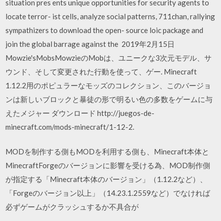
situation pres ents unique opportunities for security agents to
locate terror- ist cells, analyze social patterns, 711chan, rallying
sympathizers to download the open- source loic package and
join the global barrage against the 2019年2月15日
Mowzie'sMobsMowzieのMobは、ユニークな3次元モデル、サ
ウンド、そして変更された行動を使って、ゲー. Minecraft
1.12.2用のポピュラーなモッズのコレクション、このバージョ
ンは新しいブロックと暴徒の形で明るい色の多数をゲームに与
えたメジャー ダウンロード http://juegos-de-
minecraft.com/mods-minecraft/1-12-2.
MODを制作する側もMODを利用する側も、Minecraft本体と
MinecraftForgeのバージョンに影響を受ける為、MOD制作側
が指定する「Minecraft本体のバージョン」（1.12.2など）、
「Forgeのバージョン以上」（14.23.1.2559など）でなければ
必ずゲームがクラッシュするか不具合が