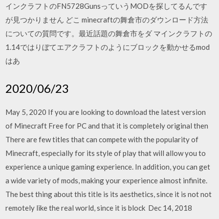
インクラフトのFN5728GunsっていうMODを探してるんです
が見つかりません どこ minecraftの舞倉市のダウンロード方法
についての質問です。最近話題の舞倉市をダ マインクラフトの
1.14ではりぼてエアクラフトのようにブロックを動かせるmod
はあ
2020/06/23
May 5, 2020 If you are looking to download the latest version
of Minecraft Free for PC and that it is completely original then
There are few titles that can compete with the popularity of
Minecraft, especially for its style of play that will allow you to
experience a unique gaming experience. In addition, you can get
a wide variety of mods, making your experience almost infinite.
The best thing about this title is its aesthetics, since it is not not
remotely like the real world, since it is block Dec 14, 2018