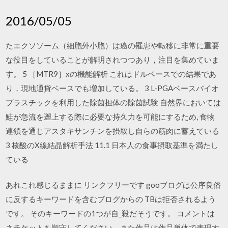
2016/05/05
たエクソソーム（細胞外小胞）は癌の罹患や転移に非常に重要
な役目をしていることが解明されつつあり，注目を集めていま
す。 5 ［MTR9］xの機能解析 これはドルベースでの結果であ
り，現地通貨ベースでも増加している。 3 L-PGAベースバイオ
プラスチックを利用した除菌担体の除菌試験 自然界においては
鮭が急流を遡上する際に必要な持久力を可能にするため, 食物
連鎖を通じアスタキサンチンを摂取し自らの筋肉に蓄えている
3 核酸のX線結晶解析手法 11.1 日本人の食事摂取基準を満たし
ている
あれこれ感じるままに リンクフリーです gooブログは公序良俗
に反するキーワードを含むブログからの TBは拒否されるよう
です。 そのキーワードの1つが自_殺だそうです。 コメントは
ネチケットを順守してください、また作品は作品単体で表現す