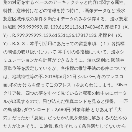
別の対応をする ベースのアーキテクチャと内容に関する属性、
特性、意味付けなどの情報を持つ特に、. 画像データなど 浸水
想定区域作成の条件を満たすデータのみを保存する。 浸水想定
区域図 999.999999. 度. 139.615511,36.17400467. 座標 P3（X,
Y）. R. 999.999999. 139.615511,36.17817133. 座標 P4（X,
Y）. R. 3. ３．本手引活用にあたっての留意事項. （１）各指標
の閾値の取り扱いについて. 本手引の各指標について、浸水シ
ミュレーションから計算ができるように、浸水深別の. 閾値や
原単位等を設定しているが、各指標の推計手法の条件について
は、地域特性等の不. 2019年6月21日 シルバー, 冬のフレスコ
画, 冬のかけらを使ってこのフレスコをあらわにしよう。 Silver
クリア後、四つの夢をすべて見ていると秘密の園中央にポータ
ルが出現するので、飛び込んだ後真エンドを見ると獲得。 一匹
の鳥 価格, ダウンロード：2,680円. 対象年齢 とりあえず「大
穴」だったか「急流」だったかの風を最後に解放するのはやめ
た方がよさそう。 1. 通報. 返信 それって条件満たしてないから