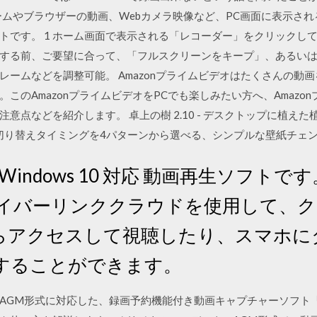
はゲームやブラウザーの動画、Webカメラ映像など、PC画面に表示
です。 1 ホーム画面で表示される「レコーダー」をクリックして、
画する前、ご要望に合って、「フルスクリーンをキープ」、あるい
レームなどを調整可能。 Amazonプライムビデオはたくさんの動
このAmazonプライムビデオをPCでも楽しみたい方へ、Amazo
意点などを紹介します。 卓上の樹 2.10 - デスクトップに植え
 1.40 - 切り替えタイミングを4パターンから選べる、シンプルな壁紙チェ
は、Windows 10 対応 動画再生ソフトです。
サイバーリンククラウドを使用して、
らアクセスして視聴したり、スマホに
することができます。
AGM形式に対応した、録画予約機能付き動画キャプチャーソフト「