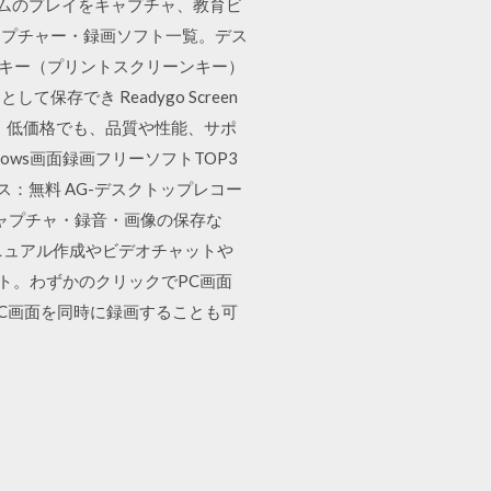
、ゲームのプレイをキャプチャ、教育ビ
キャプチャー・録画ソフト一覧。デス
] キー（プリントスクリーンキー）
でき Readygo Screen
から。低価格でも、品質や性能、サポ
ows画面録画フリーソフトTOP3
イセンス：無料 AG-デスクトップレコー
画キャプチャ・録音・画像の保存な
ニュアル作成やビデオチャットや
ャソフト。わずかのクリックでPC画面
C画面を同時に録画することも可