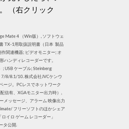
。 （右クリック
te 4 （Win版）, ソフトウェ
取扱説明書 TX-1用取扱説明書（日本 製品
作関連機器; ビデオモニター; オ
化形ハンディレコーダーです。
USB ケーブル; Steinberg
 7/8/8.1/10. 株式会社JVCケンウ
ページ。PCレスでネットワーク
ライブ配信有、XGAモニター出力時）,
、エラーメッセージ、アラーム 映像出力
/7 Ultimate/ フリーソフトのほかシェア
」「ロイロ ゲーム レコーダー」
ベータ公開.