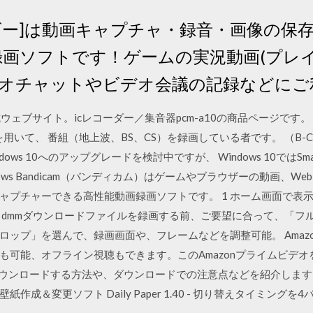
ディーゴー]は動画キャプチャ・録音・画像の
 録画ソフトです！ゲームの実況動画(プレ
オチャットやビデオ会議の記録などにご
ウェブサイト。icレコーダー／集音器pcm-a10の商品ページです。 現
ウェアを用いて、 番組（地上波、BS、CS）を録画している者です。 （B
ndows 10へのアップグレードを検討中ですが、 Windows 10ではSm
ows Bandicam（バンディカム）はゲームやブラウザーの動画、W
ャプチャーできる高性能動画録画ソフトです。 1 ホーム画面で表
3 dmmダウンロードファイルを録画する前、ご要望に合って、「
ロップ」を選んで、録画画面や、フレームなどを調整可能。 Amaz
も可能、オフライン視聴もできます。このAmazonプライムビデオ
ダウンロードする方法や、ダウンロードでの注意点などを紹介します。 卓
成＆変更ソフト Daily Paper 1.40 - 切り替えタイミング