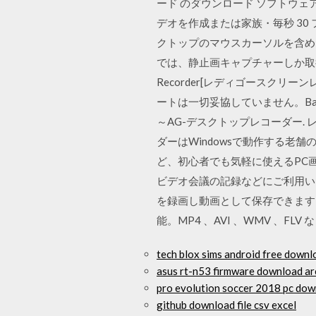
ード のダウンロード ソフトウェア
デオを作成または家族・毎秒 30
クトップのマウスカーソルを含めた
では、静止画キャプチャーしか取得
Recorder[レディゴースクリ
ートは一切妥協していません。Ba
～AG-デスクトップレコーダー. レビュ
ダーはWindowsで動作する老舗
ど、初心者でも気軽に使えるPC
ビデオ会議の記録などにご利用いただけ
を録画し動画として保存できます
能。MP4 、AVI 、WMV 、
tech blox sims android free downl
asus rt-n53 firmware download ar
pro evolution soccer 2018 pc dow
github download file csv excel