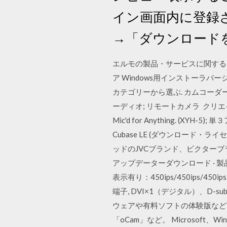
イン画面内に登録さ
→「ダウンロード
エルモの製品・サービスに関するファ
ア Windows用インストーラバージョン:
カテゴリーから選ぶ. カムコーダー
ーディオ; リモートカメラ ク
Mic'd for Anything. (XY
Cubase LE (ダウンロード・ライセンス
ッドのJVCブランド、ビクター
アップデーターダウンロード · 製品情
表示有り：450ips/450ips
端子, DVI×1（デジタル）、D-sub15p
ウェアや有料ソフトの体験版などもダウ
「oCam」など。 Microsoft、Wi