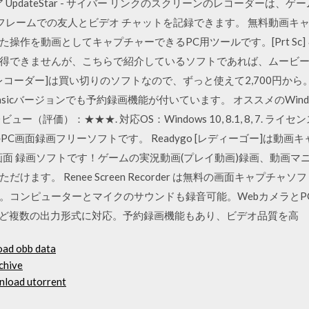
 UpdateStar - サイバー リンクのスクリーンのレコーダーは
 フレームでの友人とビデオ チャットを記録できます。 無料動画
操作を動画としてキャプチャーできるPC用ツールです。[Prt Sc
できませんが、こちらで紹介しているソフトであれば、ムービーとして保存
ーンレコーダー]は買い切りのソフトなので、ずっと使えて2,700円
sicバージョンでも予約録画機能が付いています。 オススメのWind
ー（評価）：★★★. 対応OS：Windows 10, 8.1, 8, 7. ラ
のPC画面録画フリーソフトです。 Readygo [レディーゴー]は動
画面 録画ソフトです！ゲームの実況動画(プレイ動画)録画、動画マ
ます。 Renee Screen Recorder は無料の画面キャプチ
。コンピューターとマイクのサウンドも録音可能。WebカメラとP
FLV など複数の出力形式に対応。予約録画機能もあり、ビデオ品質を高
oad obb data
chive
nload utorrent