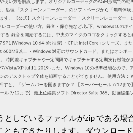
や使い方を解説します。オリジナルコーデックのAGM形式での動
は、処理 「スクリーンレコーダー」のソフトページから「無料体験
す。 【公式】スクリーンレコーダー 「スクリーンレコーダー」には、
サウンドレコーダーの使い方。録音・保存先など. 以下、windows10
音する. 録音を開始するには、中央のマイクのロゴをクリックすると
 SP1 (Windows 10 64-bit 推奨) ・CPU: Intel Core i シリーズ、
HDD: 600MB以上 ・Windows 対応のサウンドカード、またはオン
ラー以上。 時間差キャプチャや一定間隔でキャプチャする定期実行機能
10/8/7/Vista/XP Jul 11, 2019 · また、Windows 10の標
のデスクトップ全体を録画することができません。 使用方法： Win
押すと、「ゲームバーを開きますか？ 【スーパーセール 7/12まで】 動
ール 7/12まで】 最上位編集ソフト Director Suite 365、動画編集ソフ
としているファイルがzip である場
こともできたりします。 ダウンロー