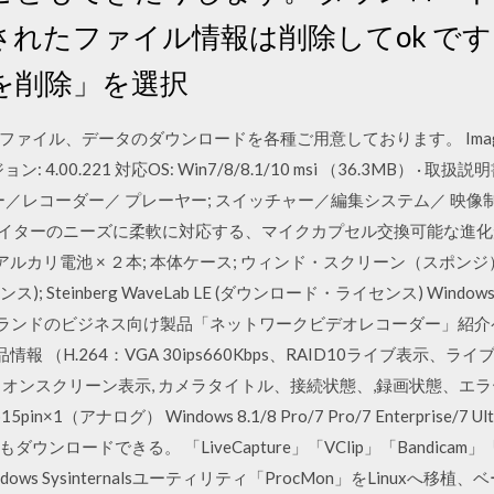
れたファイル情報は削除してok です
を削除」を選択
イル、データのダウンロードを各種ご用意しております。 Image Ma
 4.00.221 対応OS: Win7/8/8.1/10 msi （36.3MB） · 
／レコーダー／ プレーヤー; スイッチャー／編集システム／ 映像制
リエイターのニーズに柔軟に対応する、マイクカプセル交換可能な進
H-5); 単３アルカリ電池 × ２本; 本体ケース; ウィンド・スクリーン（スポンジ）; 
); Steinberg WaveLab LE (ダウンロード・ライセンス) Windows
ブランドのビジネス向け製品「ネットワークビデオレコーダー」紹介
報 （H.264：VGA 30ips660Kbps、RAID10ライブ表示、
/450ips オンスクリーン表示, カメラタイトル、接続状態、,録画状態
in×1（アナログ） Windows 8.1/8 Pro/7 Pro/7 Enterprise
ンロードできる。 「LiveCapture」「VClip」「Bandicam
ndows Sysinternalsユーティリティ「ProcMon」をLinuxへ移植、