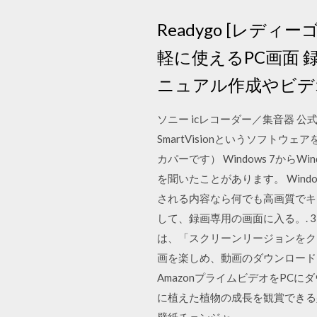
Readygo [レ
軽に使えるPC画面
ニュアル作成やビデ
ソニー icレコーダー／集音器 公式
SmartVisionというソフト
カパーです） Windows 7からWi
を聞いたことがあります。 Wind
される内容なら何でも高画質でキ
して、録画専用の画面に入る。. 
は、「スクリーンリージョンをク
画を楽しめ、動画のダウンロード
AmazonプライムビデオをPCに
に植えた植物の成長を観賞できる壁紙作
壁紙チェンジャ