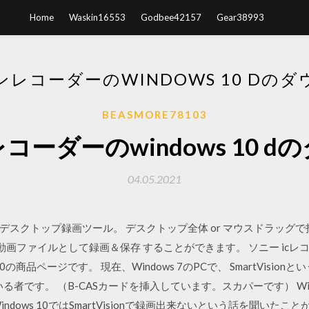
Home
Waskin16553
Godbee42157
Gear38993
レコーダーのWINDOWS 10 Dの
BEASMORE78103
ーダーのwindows 10 
04.05.2021
スクトップ録画ツール。 デスクトップ全体 or マウスドラッグで
 agm 形式の動画ファイルとして録画＆保存 することができます。 ソニー 
0の商品ページです。 現在、Windows 7のPCで、 SmartVisio
者です。 （B-CASカードを挿入しています。スカパーです） Window
ows 10ではSmartVisionで録画出来ないという話を聞いたことが