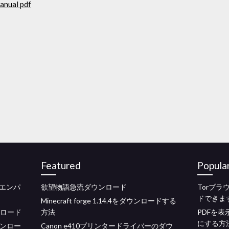
anual pdf
Featured
Popula
エンパ
欲望物語急流ダウンロード
Torブ
ドできま
Minecraft forge 1.14.4をダウンロードする
ダウンロード
方法
PDFを
にする方
ウンロー
Canon e410プリンタードライバーのダウ