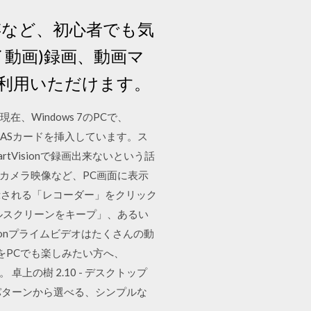
保存など、初心者でも気
イ動画)録画、動画マ
利用いただけます。
在、Windows 7のPCで、
-CASカードを挿入しています。ス
artVisionで録画出来ないという話
ebカメラ映像など、PC画面に表示
示される「レコーダー」をクリック
フルスクリーンをキープ」、あるい
onプライムビデオはたくさんの動
をPCでも楽しみたい方へ、
上の樹 2.10 - デスクトップ
を4パターンから選べる、シンプルな