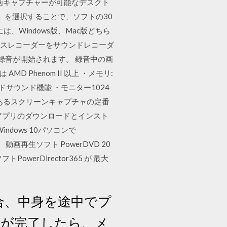
画キャプチャーが可能なデスクト
」を選択することで、ソフトの30
Windows版、Mac版どちら
のボイスレコーダーをサウンドレコーダ
録音が開始されます。 録音中の画
または AMD Phenom II 以上 ・メモリ:
ボードサウンド機能 ・モニター1024
があるスクリーンキャプチャの定番
準機能なので、アプリのダウンロードとインスト
dows 10パソコンで
画再生ソフト PowerDVD 20
トPowerDirector365 が 最大
合、中身を途中でプ
ドが完了したら、メ