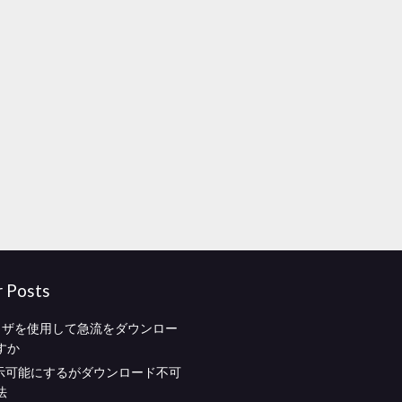
r Posts
ラウザを使用して急流をダウンロー
すか
表示可能にするがダウンロード不可
法