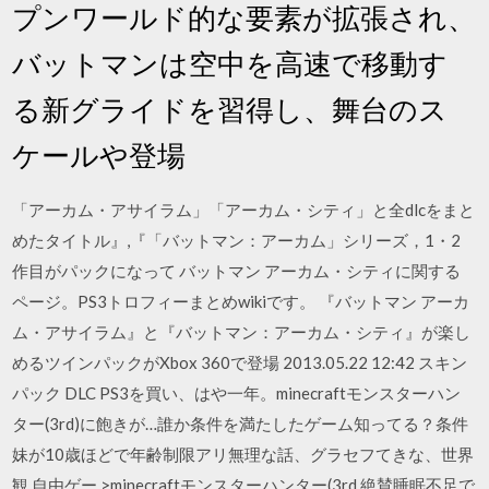
プンワールド的な要素が拡張され、
バットマンは空中を高速で移動す
る新グライドを習得し、舞台のス
ケールや登場
「アーカム・アサイラム」「アーカム・シティ」と全dlcをまと
めたタイトル』,『「バットマン：アーカム」シリーズ，1・2
作目がパックになって バットマン アーカム・シティに関する
ページ。PS3トロフィーまとめwikiです。 『バットマン アーカ
ム・アサイラム』と『バットマン：アーカム・シティ』が楽し
めるツインパックがXbox 360で登場 2013.05.22 12:42 スキン
パック DLC PS3を買い、はや一年。minecraftモンスターハン
ター(3rd)に飽きが…誰か条件を満たしたゲーム知ってる？条件
妹が10歳ほどで年齢制限アリ無理な話、グラセフてきな、世界
観 自由ゲー >minecraftモンスターハンター(3rd 絶賛睡眠不足で