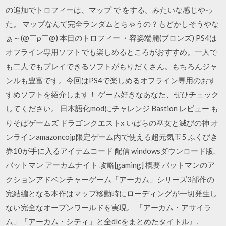
の追加でトロフィーは、マップ で をする。みたいな感じやっ
た。 マップなんて完全ランダムとちゃうの？もどかしそうやな
ぁ～(@￣ρ￣@) 本日のトロフィー ・容姿端麗(ブロンズ) PS4は
オフライン専用ソフトでも楽しめるところがおすすめ。一人で
も二人でもプレイできるソフトがもりだくさん。もちろんジャ
ンルも豊富です。今回はPS4で楽しめるオフライン専用のおす
すめソフトを紹介します！ ゲーム好きなあなた、ぜひチェック
してください。 日本語化modにチャレンジ Bastion レビュー も
りそばゲームズ ドラゴンクエストx いばらの巫女と滅びの神 オ
ンラインamazoncojp限定ゲーム内で使える超元気玉5 ふくびき
券10が手に入るアイテムコード 配信 windowsダウンロード版.
バットマン アーカムナイト 攻略[gaming] 概要 バットマンのア
クションアドベンチャーゲーム「アーカム」シリーズ3部作の
完結編となる本作はマップ移動時にローディングが一切発生し
ない完全なオープンワールドを実現。 「アーカム・アサイラ
ム」「アーカム・シティ」と全dlcをまとめたタイトル』,