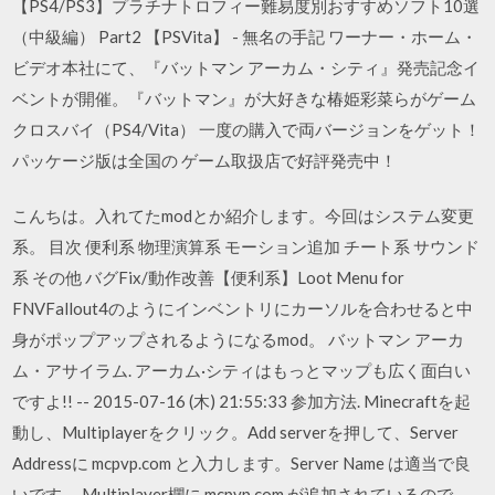
【PS4/PS3】プラチナトロフィー難易度別おすすめソフト10選
（中級編） Part2 【PSVita】 - 無名の手記 ワーナー・ホーム・
ビデオ本社にて、『バットマン アーカム・シティ』発売記念イ
ベントが開催。『バットマン』が大好きな椿姫彩菜らがゲーム
クロスバイ（PS4/Vita） 一度の購入で両バージョンをゲット！
パッケージ版は全国の ゲーム取扱店で好評発売中！
こんちは。入れてたmodとか紹介します。今回はシステム変更
系。 目次 便利系 物理演算系 モーション追加 チート系 サウンド
系 その他 バグFix/動作改善【便利系】Loot Menu for
FNVFallout4のようにインベントリにカーソルを合わせると中
身がポップアップされるようになるmod。 バットマン アーカ
ム・アサイラム. アーカム·シティはもっとマップも広く面白い
ですよ!! -- 2015-07-16 (木) 21:55:33 参加方法. Minecraftを起
動し、Multiplayerをクリック。Add serverを押して、Server
Addressに mcpvp.com と入力します。Server Name は適当で良
いです。 Multiplayer欄に mcpvp.com が追加されているので、