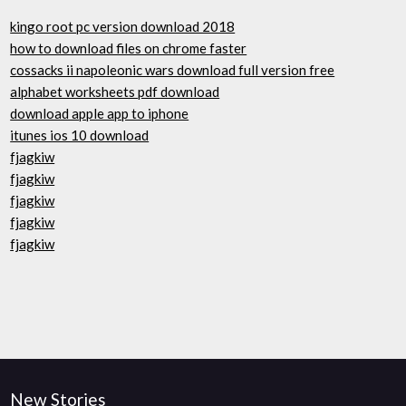
kingo root pc version download 2018
how to download files on chrome faster
cossacks ii napoleonic wars download full version free
alphabet worksheets pdf download
download apple app to iphone
itunes ios 10 download
fjagkiw
fjagkiw
fjagkiw
fjagkiw
fjagkiw
New Stories