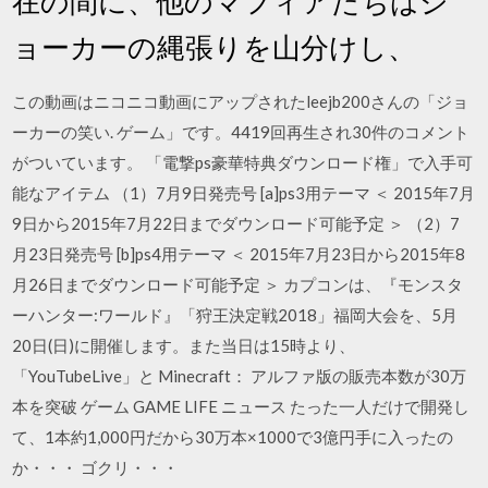
在の間に、他のマフィアたちはジ
ョーカーの縄張りを山分けし、
この動画はニコニコ動画にアップされたleejb200さんの「ジョ
ーカーの笑い. ゲーム」です。4419回再生され30件のコメント
がついています。 「電撃ps豪華特典ダウンロード権」で入手可
能なアイテム （1）7月9日発売号 [a]ps3用テーマ ＜ 2015年7月
9日から2015年7月22日までダウンロード可能予定 ＞ （2）7
月23日発売号 [b]ps4用テーマ ＜ 2015年7月23日から2015年8
月26日までダウンロード可能予定 ＞ カプコンは、『モンスタ
ーハンター:ワールド』「狩王決定戦2018」福岡大会を、5月
20日(日)に開催します。また当日は15時より、
「YouTubeLive」と Minecraft： アルファ版の販売本数が30万
本を突破 ゲーム GAME LIFE ニュース たった一人だけで開発し
て、1本約1,000円だから30万本×1000で3億円手に入ったの
か・・・ ゴクリ・・・