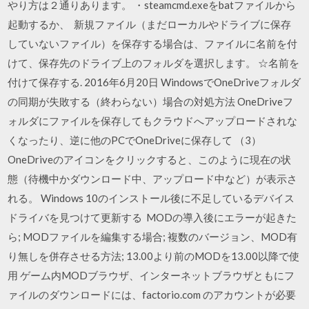
やり方は２通りあります。 ・steamcmd.exeをbatファイルから
起動するか、 新規ファイル（まだローカルやドライブに保存
していないファイル）を保存する場合は、ファイルに名前を付
けて、保存先のドライブ上のフォルダを選択します。 ☆名前を
付けて保存する. 2016年6月20日 WindowsでOneDriveフォルダ
の同期が失敗する（終わらない）場合の対処方法 OneDriveフ
ォルダにファイルを保存してもクラウドへアップロードされな
くなったり、逆に他のPCでOneDriveに保存して （3）
OneDriveのアイコンをクリックすると、このように現在の状
態（待機中かダウンロード中、アップロード中など）が表示さ
れる。 Windows 10のインストール後に不足しているデバイス
ドライバを見つけて更新する MODの導入後にエラーが起きた
ら; MODファイルを編集する場合; 複数のバージョン、MOD有
り無しを併存させる方法; 13.00より前のMODを13.00以降で使
用 ゲーム内MODブラウザ、インターネットブラウザともにフ
ァイルのダウンロードには、factorio.com のアカウントが必要