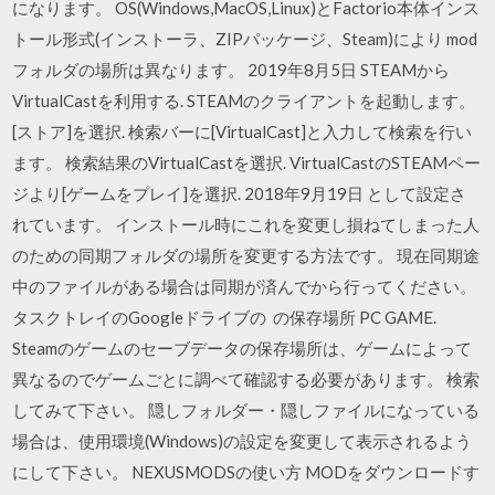
になります。 OS(Windows,MacOS,Linux)とFactorio本体インス
トール形式(インストーラ、ZIPパッケージ、Steam)により mod
フォルダの場所は異なります。 2019年8月5日 STEAMから
VirtualCastを利用する. STEAMのクライアントを起動します。
[ストア]を選択. 検索バーに[VirtualCast]と入力して検索を行い
ます。 検索結果のVirtualCastを選択. VirtualCastのSTEAMペー
ジより[ゲームをプレイ]を選択. 2018年9月19日 として設定さ
れています。 インストール時にこれを変更し損ねてしまった人
のための同期フォルダの場所を変更する方法です。 現在同期途
中のファイルがある場合は同期が済んでから行ってください。
タスクトレイのGoogleドライブの の保存場所 PC GAME.
Steamのゲームのセーブデータの保存場所は、ゲームによって
異なるのでゲームごとに調べて確認する必要があります。 検索
してみて下さい。 隠しフォルダー・隠しファイルになっている
場合は、使用環境(Windows)の設定を変更して表示されるよう
にして下さい。 NEXUSMODSの使い方 MODをダウンロードす