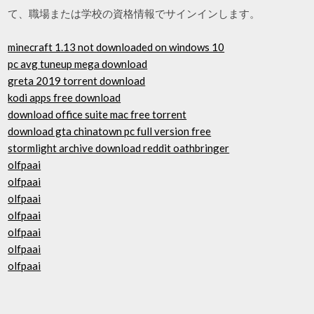
て、職場または学校の資格情報でサインインします。
minecraft 1.13 not downloaded on windows 10
pc avg tuneup mega download
greta 2019 torrent download
kodi apps free download
download office suite mac free torrent
download gta chinatown pc full version free
stormlight archive download reddit oathbringer
olfpaai
olfpaai
olfpaai
olfpaai
olfpaai
olfpaai
olfpaai