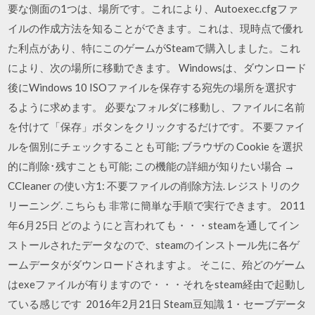
要な側面の1つは、場所です。これにより、Autoexec.cfgファ
イルの作成方法を知ることができます。これは、現時点で優れ
た利点があり、特にこのゲームがSteamで購入しました。これ
により、次の場所に移動できます。 Windowsは、ダウンロード
後にWindows 10 ISOファイルを保存する宛先の場所を選択す
るように求めます。 必要なフォルダに移動し、ファイルに名前
を付けて「保存」ボタンをクリックするだけです。 不要ファイ
ルを個別にチェックすることも可能; ブラウザの Cookie を選択
的に削除･残すことも可能; この機能の詳細が知りたい場合 →
CCleaner の使い方1: 不要ファイルの削除方法. レジストリのク
リーニング. こちらも 非常に簡単な手順で実行できます。 2011
年6月25日 どのようにと言われても・・・steamを通してイン
ストールされたデータなので、steamのインストール先に各ゲ
ームデータがダウンロードされますよ。 そこに、殆どのゲーム
はexeファイルが有りますので・・・それをsteam経由で起動し
ている感じです 2016年2月21日 Steam豆知識 1・セーブデータ