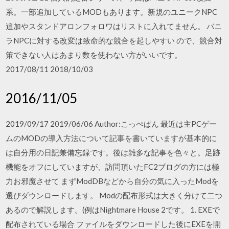
系。一部追加しているMODもあります。新規のユニークNPC
追加やスタンドアロンフォロワはリストに入れてません。 バニ
ラNPCに対する改変は致命的な競合を起しやすい ので、競合対
策できない人はあまり数を使わない方がいいです。
2017/08/11 2018/10/03
2016/11/05
2019/09/17 2019/06/06 Author:こっぺぱん 最近は主PCゲー
ムのMODの導入方法について記事を書いていますが基本的に
は自分用の日記兼備忘録です。後は雑多な記事を色々と。足跡
機能をオフにしていますが、訪問頂いたFC2ブログの方には極
力お邪魔させて まずModDBなどから自分の気に入ったModを
選びダウンロードします。 Modの配布形式は大きく分けて二つ
あるので解説します。(例はNightmare House 2です。 1. EXEで
配布されている場合 ファイルをダウンロードした後にEXEを開