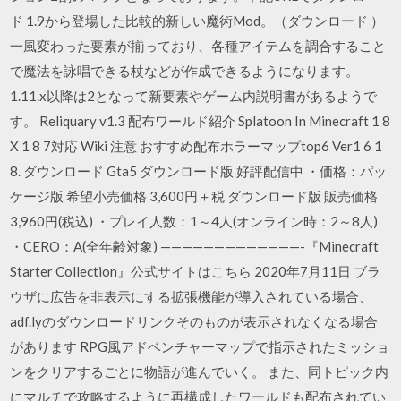
ド 1.9から登場した比較的新しい魔術Mod。（ダウンロード ）
一風変わった要素が揃っており、各種アイテムを調合すること
で魔法を詠唱できる杖などが作成できるようになります。
1.11.x以降は2となって新要素やゲーム内説明書があるようで
す。 Reliquary v1.3 配布ワールド紹介 Splatoon In Minecraft 1 8
X 1 8 7対応 Wiki 注意 おすすめ配布ホラーマップtop6 Ver1 6 1
8. ダウンロード Gta5 ダウンロード版 好評配信中 ・価格：パッ
ケージ版 希望小売価格 3,600円＋税 ダウンロード版 販売価格
3,960円(税込) ・プレイ人数：1～4人(オンライン時：2～8人)
・CERO：A(全年齢対象) —————————————-『Minecraft
Starter Collection』公式サイトはこちら 2020年7月11日 ブラ
ウザに広告を非表示にする拡張機能が導入されている場合、
adf.lyのダウンロードリンクそのものが表示されなくなる場合
があります RPG風アドベンチャーマップで指示されたミッショ
ンをクリアするごとに物語が進んでいく。 また、同トピック内
にマルチで攻略するように再構成したワールドも配布されてい