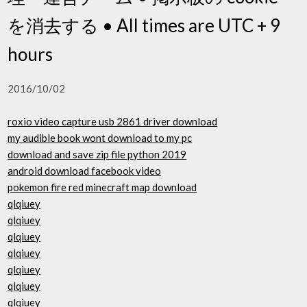
を消去する • All times are UTC + 9
hours
2016/10/02
roxio video capture usb 2861 driver download
my audible book wont download to my pc
download and save zip file python 2019
android download facebook video
pokemon fire red minecraft map download
qlqiuey
qlqiuey
qlqiuey
qlqiuey
qlqiuey
qlqiuey
qlqiuey