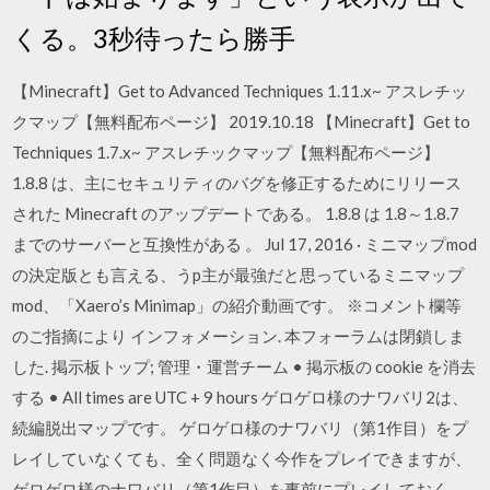
くる。3秒待ったら勝手
【Minecraft】Get to Advanced Techniques 1.11.x~ アスレチッ
クマップ【無料配布ページ】 2019.10.18 【Minecraft】Get to
Techniques 1.7.x~ アスレチックマップ【無料配布ページ】
1.8.8 は、主にセキュリティのバグを修正するためにリリース
された Minecraft のアップデートである。 1.8.8 は 1.8～1.8.7
までのサーバーと互換性がある 。 Jul 17, 2016 · ミニマップmod
の決定版とも言える、うp主が最強だと思っているミニマップ
mod、「Xaero’s Minimap」の紹介動画です。 ※コメント欄等
のご指摘により インフォメーション. 本フォーラムは閉鎖しま
した. 掲示板トップ; 管理・運営チーム • 掲示板の cookie を消去
する • All times are UTC + 9 hours ゲロゲロ様のナワバリ2は、
続編脱出マップです。 ゲロゲロ様のナワバリ（第1作目）をプ
レイしていなくても、全く問題なく今作をプレイできますが、
ゲロゲロ様のナワバリ（第1作目）を事前にプレイしておく