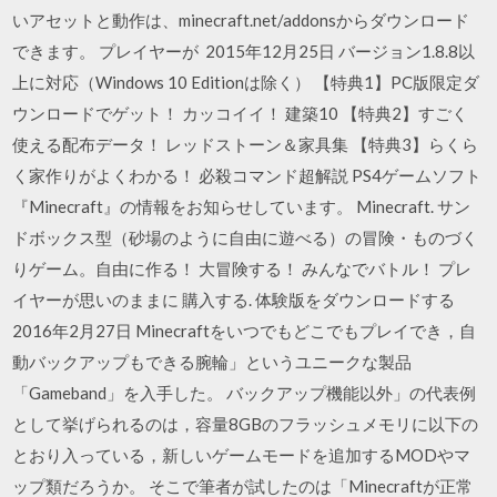
いアセットと動作は、minecraft.net/addonsからダウンロード
できます。 プレイヤーが 2015年12月25日 バージョン1.8.8以
上に対応（Windows 10 Editionは除く） 【特典1】PC版限定ダ
ウンロードでゲット！ カッコイイ！ 建築10 【特典2】すごく
使える配布データ！ レッドストーン＆家具集 【特典3】らくら
く家作りがよくわかる！ 必殺コマンド超解説 PS4ゲームソフト
『Minecraft』の情報をお知らせしています。 Minecraft. サン
ドボックス型（砂場のように自由に遊べる）の冒険・ものづく
りゲーム。自由に作る！ 大冒険する！ みんなでバトル！ プレ
イヤーが思いのままに 購入する. 体験版をダウンロードする
2016年2月27日 Minecraftをいつでもどこでもプレイでき，自
動バックアップもできる腕輪」というユニークな製品
「Gameband」を入手した。 バックアップ機能以外」の代表例
として挙げられるのは，容量8GBのフラッシュメモリに以下の
とおり入っている，新しいゲームモードを追加するMODやマ
ップ類だろうか。 そこで筆者が試したのは「Minecraftが正常