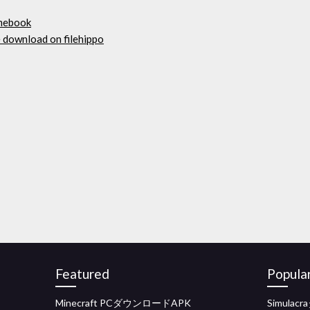
omebook
 download on filehippo
Featured
Popula
Minecraft PCダウンロードAPK
Simula