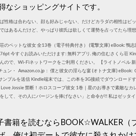
得なショッピングサイトです。
ば性格は合わない、顔も好みじゃない、だけどカラダの相性はピ
ではあるんだけど、やっぱり彼氏は欲しくて運勢を占ってたら理
ら荘のペットな彼女 全13巻（電子特典付き） (電撃文庫) eBook: 鴨志田 一
ト: 76pt 今すぐお読みいただけます: 無料アプリ. 俺の住むさくら荘 K
で、Wi-Fiネットワークをご利用ください。 【ライトノベル 新フォ
・ Amazon.co.jp： 僕と彼女の淫らな宴 (オトナ文庫) eBook: 
 無料サンプルを送信 Kindle端末では、この本を3G接続でダウンロード
ove Jossie 禁断！ホロスコープ彼女 1巻｜星のお導きで素敵
をして、その人にバージンを捧げなさい」と命令が!! 私はゼッタ
手
 電子書籍を読むならBOOK☆WALKE
なぜ、俺は初デートで彼女に殺されか