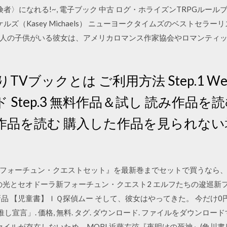
険者〉になれる!~, 電子ブック 中古 ログ・ホライズンTRPGルー
イケルズ（Kasey Michaels） ニューヨークタイムズのベストセ
人の子供がいる彼女は、アメリカロマンス作家協会やロマンティ
Vブックとは ご利用方法 Step.1 WebI
tep.3 無料作品＆試し 読み作品を読む 
 購入作品を読む 購入した作品を見られな
フォーチュン・クエストセット』を最新巻までセットで買うなら
の光とセオドーラ新フォーチュン・クエスト2 エルフたちの逡巡新
漫画 新品 【児童書】ＩＱ探偵ムー そして、彼女はやってきた。 今だけ0
宣言」. 価格, 無料. タグ. ダウンロード. ファイルをダウンロードする.
Pubファイルが存在しないため、MOBI 近藤左弦『夜明けの死神』(角