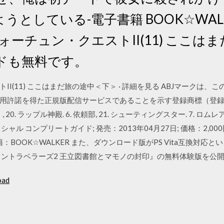
うとしている-電子書籍 BOOK☆WAL
ォーチュン・クエストII(11) ここは
ドも無料です。
I(11) ここはまだ旅の途中＜下＞ · 詳細を見る ABJマークは
許諾を得た正規版配信サービスであることを示す登録商標（登録番号 
. ラップル神殿. 6. 依頼部, 21. シューティングスター. 7. ロムレアの大地, 2
ル コンプリートガイド; 発売：2013年04月27日; 価格：2,0
OOK☆WALKER また、ダウンロード版がPS Vita互換対応ということで
ョントラベラーズ2 王立図書館とマモノの封印』の無料体験版を公
oad