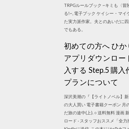
TRPGルールブック ~キミも〈冒
る!~, 電子ブック ケイシー・マ
た実力派作家。夫とのあいだに四
でもある。
初めての方へ ひかりT
アプリダウンロード S
入する Step.5
プランについて
深沢美潮の『【ライトノベル】新
の大人買い 電子書籍クーポン 月
だ旅の途中(上). ○ 送料無料 
ロード · スタッフおススメ「全力推し
Kindleに送信. この本にはe