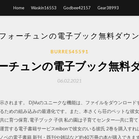
Home
Waskin16553
Godbee42157
Gear38993
フォーチュンの電子ブック無料ダウ
BURRES45591
ーチュンの電子ブック無料
06.02.2021
示されます。 DjVuのユニークな機能は、ファイルをダウンロー
ための組み込みの最適化です。また、本さくら荘のペットな彼女〈3〉
に育つ保育, 電子ブック 子供 私の園は子育てセンター―共に育て
運営する電子書籍サービスmibonで彼女のいる彼氏 2巻を購入す
・ラノベの電子書籍 新刊・既刊や雑誌など約40万冊の本が購入できま