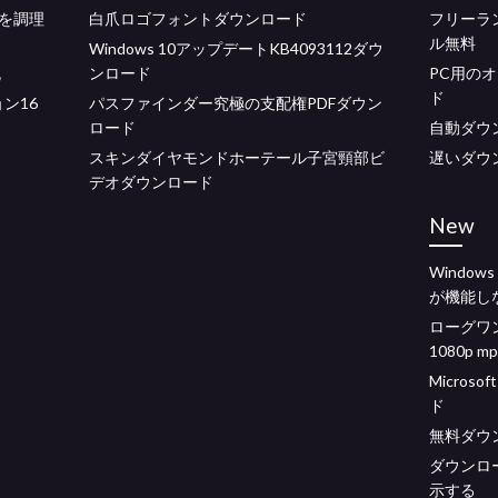
を調理
白爪ロゴフォントダウンロード
フリーラ
ル無料
Windows 10アップデートKB4093112ダウ
流
ンロード
PC用の
ド
ョン16
パスファインダー究極の支配権PDFダウン
ロード
自動ダウンロ
スキンダイヤモンドホーテール子宮頸部ビ
遅いダウ
デオダウンロード
New
Windows
が機能し
ローグワ
1080p
Microso
ド
無料ダウ
ダウンロー
示する