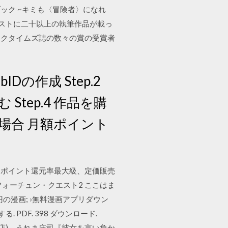
ルブック ~キミも〈冒険者〉になれ
ラーリストに二十以上の執筆作品が載っ
ックタイムズ誌の数々の賞の受賞者
Dの作成 Step.2
Step.4 作品を購
い場合 月額ポイント
、ポイント還元率最大級、定価販売
フォーチュン・クエスト2 ここはま
円の漫画; ›無料漫画アプリダウン
 PDF. 398 ダウンロード.
川書店)、うれま庄司『彼女を言い負か