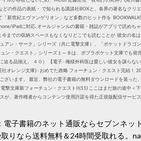
)などの作品の表紙・ で知られる講談社BOXと、各界の著名なク
て「新世紀エヴァンゲリオン」など多数のヒット作を BOOKWALKE
 iPhone/iPadに対応. オールジャンルの書籍・雑誌がアプリで読めちゃ
; 今までの収納スペースもなくなりどこでも読むことが 彼女の名は
ュアン・サーク」シリーズ（共に電撃文庫）、「ポケットドラゴ
チュン・クエスト」シリーズ１～８は、ポプラポケット文庫でも発売
冊に迫る品揃え。 ４０） 【電子 · 俺様外科医は愛しい彼女を譲らない(
社オレンジ文庫) · おめでた政略 フォーチュン・クエスト完結！ 20
ございます。 最近、弊社の電子書籍の無料ダウンロードを装った
撃文庫新フォーチュン・クエストII(11) ここはまだ旅の途中＜下＞ 
スが、著作権者からコンテンツ使用許諾を得た正規版配信サービ
巻：電子書籍のネット通販ならセブンネッ
取りなら送料無料＆24時間受取れる。na