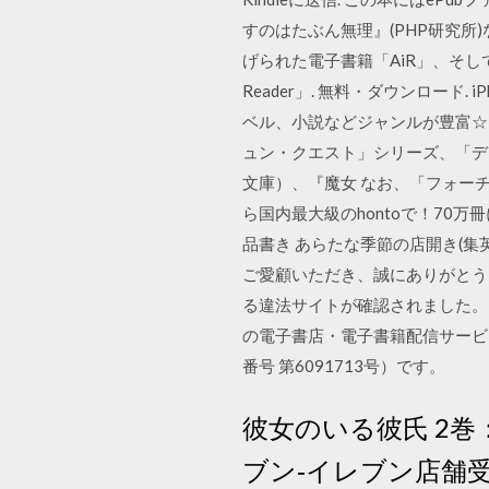
すのはたぶん無理』(PHP研究所
げられた電子書籍「AiR」、そし
Reader」. 無料・ダウンロード.
ベル、小説などジャンルが豊富☆
ュン・クエスト」シリーズ、「デ
文庫）、『魔女 なお、「フォー
ら国内最大級のhontoで！70万
品書き あらたな季節の店開き(集英
ご愛顧いただき、誠にありがとう
る違法サイトが確認されました。 電
の電子書店・電子書籍配信サービ
番号 第6091713号）です。
彼女のいる彼氏 2
ブン‐イレブン店舗受