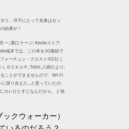
ッタリ。洋子にとって名倉はセッ
想の結果が！
, 溝口 ケージ: Kindleストア.
indle端末では、この本を3G接続で
ーチュン・クエストII(11) こ
ＣＬＯＣＫＵＰ, TASK, 八樹ひより:
することができませんので、Wi-Fi
なカレに巡り合えた…と思っていたの
イにカレひとすじなんだから、と強
R（ブックウォーカー）
けているのだろう？