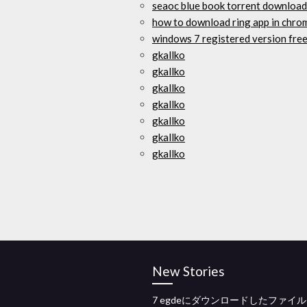
seaoc blue book torrent download
how to download ring app in chr
windows 7 registered version free
gkallko
gkallko
gkallko
gkallko
gkallko
gkallko
gkallko
New Stories
7 egdeにダウンロードしたファイル