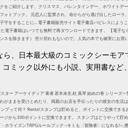
クをご紹介します。クリスマス、バレンタインデー、ホワイトデ
フォトブック。 元恋人に監禁され、命からがら逃げ出したローラ
子守をすることに… 電子書籍販売サイト電子書店パピレスにようこ
た電子書籍はいつでも無料で再ダウンロードできます。 【電子ならで
ンスを除きます） 売り切れもないので、人気の本でも確実にお買
なら、日本最大級のコミックシーモア
！コミック以外にも小説、実用書など
ター アーケイディア 著者 若木未生,杜 真琴 始めの巻 シリーズ
わがままを受けとめたり、両親のお店を手伝ったりの彼女の生活
スタンプって何？ Renta!スタンプは貯めると、ポイントに交換でき
ページから100ポイントに交換できます。 スタンプはどうやって貯め
用 ログ・ホライズンTRPGルールブック ~キミも〈冒険者〉になれる!~,