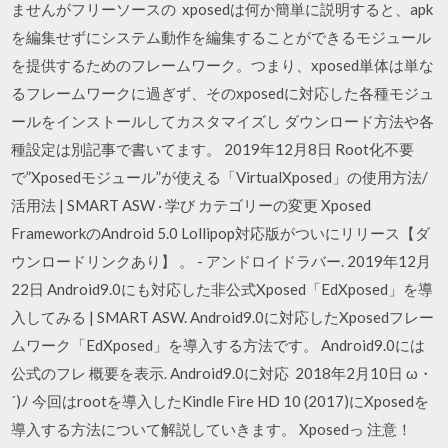
ませんがフリーソースの xposedは何か簡単に説明すると、apk
を編集せずにシステム動作を編集することができるモジュール
を提供するためのフレームワーク。つまり、xposed単体は単な
るフレームワークに過ぎず、そのxposedに対応した各種モジュ
ールをインストールしてカスタマイズし ダウンロード方法や各
種設定は別記事で書いてます。 2019年12月8日 Root化不要
で”Xposedモジュール”が使える「VirtualXposed」の使用方法/
活用法 | SMART ASW · 学び カテゴリーの変更 Xposed
FrameworkのAndroid 5.0 Lollipop対応版がついにリリース【ダ
ウンロードリンクあり】 。 - アンドロイドラバー. 2019年12月
22日 Android9.0にも対応した非公式Xposed「EdXposed」を導
入してみる | SMART ASW. Android9.0に対応したXposedフレー
ムワーク「EdXposed」を導入する方法です。 Android9.0には
公式のフレ 概要を表示. Android9.0に対応 2018年2月10日 ω・
´)ﾉ 今回はrootを導入したKindle Fire HD 10 (2017)にXposedを
導入する方法について解説していきます。 Xposedっ 注意！