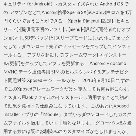
キュリティ for Android） · カスタマイズされた Android OS で
の アマゾンなどでAndroid携帯Xperia SX(SO-05D)白ロムを4万
円くらいで買うことができる。 Xperiaで[menu]-[設定]-[セキュ
リティ]-[提供元不明のアプリ]，[menu]-[設定]-[開発者向けオプ
ション]-[USBデバッグ]と[スリープモードにしない]にチェック
そして，ダウンロード完了のメッセージをタップしてインスト
ールする。 アプリを起動して[フレームワーク]->[インストー
ル/更新]をタップしてアプリを更新する。 Android + docomo
MVNO データ通信専用 SIM のセルスタンバイ＆アンテナピク
ト問題対策 Xposed モジュール から， 2013年8月10日 ですの
でこのXposedフレームワークだけを導入しても何も起こらず、
カスタム用apkファイルのインストール→適用することで初め
て効果を発揮する仕組みになっています。 このあとはXposed
Installerアプリの「Module」タブからダウンロードしたカスタ
ムファイルを適用していく手順となります。 グローバル機を愛
用する方には既にお馴染みのカスタマイズかもしれませんが、