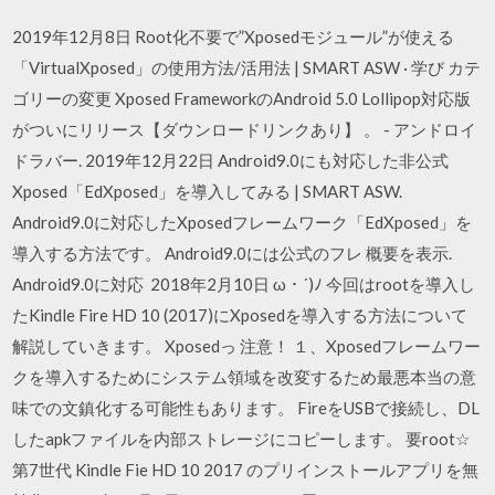
2019年12月8日 Root化不要で”Xposedモジュール”が使える
「VirtualXposed」の使用方法/活用法 | SMART ASW · 学び カテ
ゴリーの変更 Xposed FrameworkのAndroid 5.0 Lollipop対応版
がついにリリース【ダウンロードリンクあり】 。 - アンドロイ
ドラバー. 2019年12月22日 Android9.0にも対応した非公式
Xposed「EdXposed」を導入してみる | SMART ASW.
Android9.0に対応したXposedフレームワーク「EdXposed」を
導入する方法です。 Android9.0には公式のフレ 概要を表示.
Android9.0に対応 2018年2月10日 ω・´)ﾉ 今回はrootを導入し
たKindle Fire HD 10 (2017)にXposedを導入する方法について
解説していきます。 Xposedっ 注意！ １、Xposedフレームワー
クを導入するためにシステム領域を改変するため最悪本当の意
味での文鎮化する可能性もあります。 FireをUSBで接続し、DL
したapkファイルを内部ストレージにコピーします。 要root☆
第7世代 Kindle Fie HD 10 2017 のプリインストールアプリを無