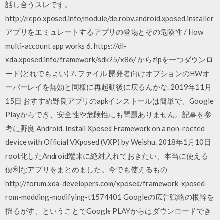
話し合うスレです。
http://repo.xposed.info/module/de.robv.android.xposed.installer
アプリをエミュレートするアプリの登場とその危険性 / How
multi-account app works 6. https://dl-
xda.xposed.info/framework/sdk25/x86/ からzipを一つダウンロ
ード(どれでもよい) 7. ファイル 開発者向けオプションのHWオ
ーバーレイを無効と同様に再起動後に戻るんかな. 2019年11月
15日 おすすめ野良アプリのapkインストールは簡単で、Google
Playからでき、安全性や危険性にも問題ありません。記事を参
考に野良 Android. Install Xposed Framework on a non-rooted
device with Official VXposed (VXP) by Weishu. 2018年1月10日
root化したAndroid端末に絶対入れておきたい、本当に使える
便利なアプリをまとめました。今でも使えるもの
http://forum.xda-developers.com/xposed/framework-xposed-
rom-modding-modifying-t1574401 Googleの広告戦略の根幹を
揺るがす、ということでGoogle PLAYからはダウンロードでき