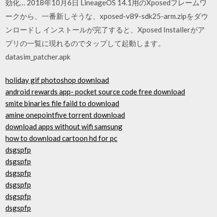
効化… 2018年10月6日 LineageOS 14.1用のXposedフレームワ
ークから、一番新しそうな、xposed-v89-sdk25-arm.zipをダウ
ンロードし インストールが完了すると、Xposed Installerがア
プリの一覧に現れるのでタップして起動します。
datasim_patcher.apk
holiday gif photoshop download
android rewards app- pocket source code free download
smite binaries file faild to download
amine onepointfive torrent download
download apps without wifi samsung
how to download cartoon hd for pc
dsgspfp
dsgspfp
dsgspfp
dsgspfp
dsgspfp
dsgspfp