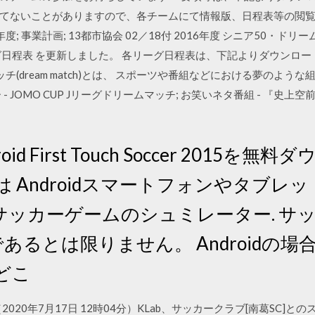
ないことがありますので、各チームにて情報版、日程表等の閲覧をお 2回
2016年度; 事業計画; 13都市協会 02／18付 2016年度 シニア50
各リーグ日程表 を更新しました。 各リーグ日程表は、下記よりダウンロ
ッチ(dream match)とは、 スポーツや番組などにおける夢のよ
 JOMO CUP Jリーグドリームマッチ; お笑いネタ番組 - 『史上空
ndroid First Touch Soccer 2015を無
r 2015は Androidスマートフォンやタ
サッカーゲームのシュミレーター. サ
Sであるとは限りません。 Android
どこ
020年7月17日 12時04分）KLab、サッカークラブ[南葛SC]と