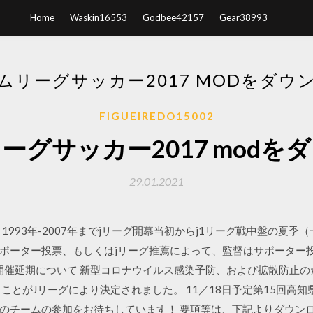
Home
Waskin16553
Godbee42157
Gear38993
ムリーグサッカー2017 MODをダウ
FIGUEIREDO15002
ーグサッカー2017 modを
29.01.2021
1993年-2007年までjリーグ開幕当初からj1リーグ戦中盤の夏
ポーター投票、もしくはjリーグ推薦によって、監督はサポーター投票
節の開催延期について 新型コロナウイルス感染予防、および拡散防止
ことがJリーグにより決定されました。 11／18日予定第15回高
のチームの参加をお待ちしています！ 要項等は、下記よりダウン