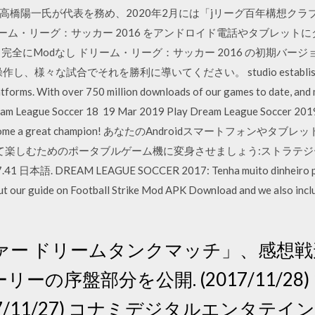
高橋陽一氏が代表を務め、2020年2月には「jリーグ百年構想クラ
 ドリーム・リーグ：サッカー 2016 をアンドロイド電話やタブレットに
にModなし ドリーム・リーグ：サッカー 2016 の初期バージョン ス
作し、様々な試合でそれを勝利に導いてください。 studio established in 2
tforms. With over 750 million downloads of our games to date, and 
eam League Soccer 18 19 Mar 2019 Play Dream League Soccer 2019
yers to become a great champion! あなたのAndroidスマート
て楽しむためのポータブルゲーム機に変身させましょう:ストラテジ
.41 日本語. DREAM LEAGUE SOCCER 2017: Tenha muito dinheiro par
out our guide on Football Strike Mod APK Download and we also incl
ァー ドリームタンクマッチ」、感想
の序盤部分を公開. (2017/11/28)
7/11/27) コナミデジタルエンタテインメ