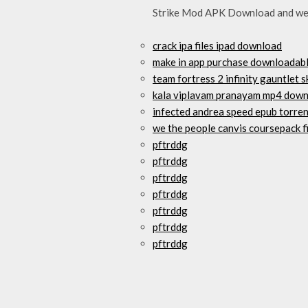
Strike Mod APK Download and we a
crack ipa files ipad download
make in app purchase downloadab
team fortress 2 infinity gauntlet 
kala viplavam pranayam mp4 dow
infected andrea speed epub torre
we the people canvis coursepack f
pftrddg
pftrddg
pftrddg
pftrddg
pftrddg
pftrddg
pftrddg