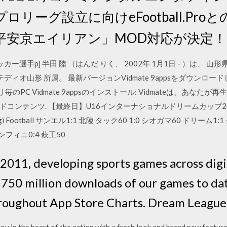
リーグ設立に向けeFootball.Pro
版「平安京エイリアン」MOD対応が決定！
ー選手pj 半田 陸 （はんだ りく、 2002年 1月1日 - ）は、 山
テディオ山形 所属。 最新バージョンVidmate 9appsをダウンロード
om アプリ毎のPC Vidmate 9appsのインストール: Vidmateは、あなた
コンテンツ. 【最終日】U16インターナショナルドリームカップ20
i Football サンエル1:1 北陵 タック60 1:0 シオガマ60 ドリーム1:
ンフィニ0:4 萩工50
n 2011, developing sports games across dig
 750 million downloads of our games to dat
roughout App Store Charts. Dream League
 in the heart of the action with a fresh look and brand new feature