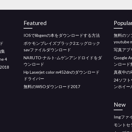
Featured
Popula
IOSでlibgenの本をダウンロードする方法
無料のソ
youtub
ド
ポケモンブレイズブラック2エッグロック
savファイルダウンロード
写真アプ
編集
NARUTO-ナルト-ムゲンアンドロイドをダ
Google A
e 4
ウンロード
ンロード無
2018
Hp Laserjet color m452dnのダウンロード
真夜中のR
ドライバー
24ソフ
無料のWSOダウンロード2017
ンホイー
New
Imgフ
モントセ