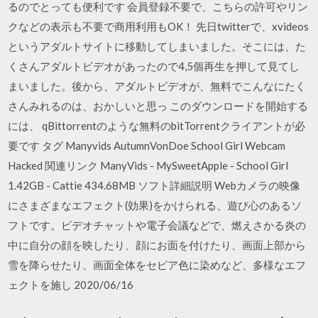
るのでとっても便利です 会員登録不要で、こちらの許可やリン
クなどの表示も不要で商用利用もOK！ 先日twitterで、xvideos
というアダルトサイトに移動してしまいました。そこには、た
くさんアダルトビデオがあったので4,5個再生を押して見てし
まいました。後から、アダルトビデオが、無料でこんなにたく
さんみれるのは、おかしいと思っ このダウンロードを開始する
には、 qBittorrentのような無料のbitTorrentクライアントが必
要です タグ Manyvids AutumnVonDoe School Girl Webcam
Hacked 関連リンク ManyVids - MySweetApple - School Girl
1.42GB - Cattie 434.68MB ソフト詳細説明 Webカメラの映像
にさまざまなエフェクト(効果)をかけられる、遊び心のあるソ
フトです。ビデオチャットや電子会議などで、燃えさかる炎の
中に自分の顔を映したり、顔にお面を付けたり、画面上部から
雪を降らせたり、画面全体をセピア色に染めなど、多様なエフ
ェクトを施し 2020/06/16