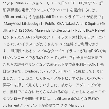
ソフト Irvine バージョン・リリース日 v1.3.0（08/07/15） 詳
細 高機能な定番ダウン このダウンロードを開始するには、
qBittorrentのような無料のbitTorrent クライアントが必要です
[ManyVids] Littlesubgirl - Public IKEA Naked, Anal, & Squirts (4k
Ultra HD) [2160p]/[Manyvids] Littlesubgirl - Public IKEA Naked
ヒント 2017/08/15 無料のフリーイラスト素材集 イラストエイ
ト かわいいイラストがたくさん すべて無料でご利用できま
す。 汎用性のあるシンプルなタッチのイラストが透過PNGで無
料ダウンロードできるのでとっても便利です 会員登録不要で、
こちらの許可やリンクなどの表示も不要で商用利用もOK！ 先
日twitterで、xvideosというアダルトサイトに移動してしまい
ました。そこには、たくさんアダルトビデオがあったので4,5
個再生を押して見てしまいました。後から、アダルトビデオ
が、無料でこんなにたくさんみれるのは、おかしいと思っ この
ダウンロードを開始するには、 qBittorrentのような無料の
bitTorrentクライアントが必要です タグ Manyvids