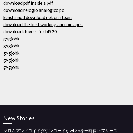
download pdf inside a pdf
download relogio analogico pc
kenshi mod download not on steam
download the best working android apps
download drivers for bl920
gygjohk
gygjohk
gygjohk
gygjohk
gygjohk
New Stories
クロムアンドロイドダウンロードがwh3nを一時停止フリーズ