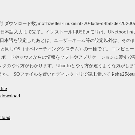
ド数; inoffizielles-linuxmint-20-lxde-64bit-de-20200629-
ルだけで日本語入力まで完了。インストール用USBメモリは、UNetboo
本語を設定したあとは、ユーザーネーム等の設定以外は、そのまま進め
sやMacOSと同じOS（オペレーチィングシステム）の一種です。 コン
ーボードやマウスからの情報をソフトやアプリケーションに渡す役割
」でチェックのやり方がわかります。Ubuntuとやり方が違うような気
ISOファイルを置いたディレクトリで端末開いて $ sha256sum linuxmin
file
s download
nload