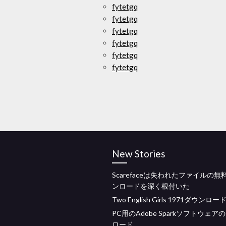
fytetgq
fytetgq
fytetgq
fytetgq
fytetgq
fytetgq
New Stories
Scarefaceは失われたファイルの無
ンロードを深く根付いた
Two English Girls 1971ダウンロ
PC用のAdobe Sparkソフトウェア
ロード