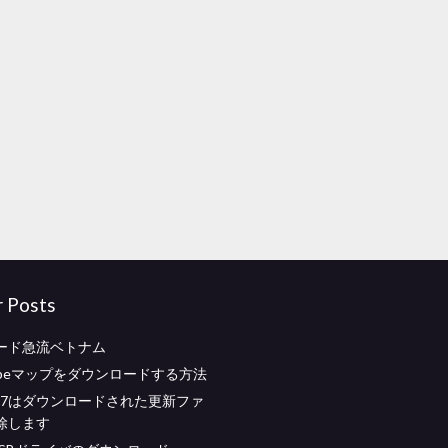
r Posts
ード急流ベトナム
cpeマップをダウンロードする方法
ws 7はダウンロードされた更新ファ
除します