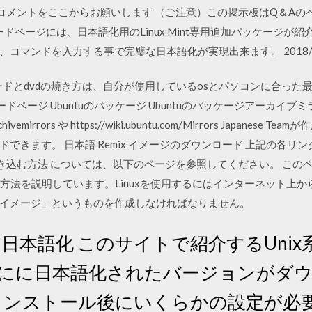
コメントをここからお願いします （ご注意）この掲示板はQ＆Aのペ
ダウンロードページには、日本語化用のLinux Mint専用追加パッケージが紹介
コマンドを入力する事で完璧な日本語化が実現出来ます。 2018/0
ードとdvdの焼き方は、自分が使用しているosとパソコンに合っ
ダウンロードページ Ubuntuのパッケージ Ubuntuのパッケージアーカイ
+archivemirrors や https://wiki.ubuntu.com/Mirrors Japanese
できます。 日本語 Remix イメージのダウンロード 上記の各リ
に書き込む方法 については、以下のページを参照してください。 このペ
ード方法を説明しています。Linuxを使用するにはインターネット上か
イメージ」というものを作成しなければなりません。
ATEの日本語化 このサイトで紹介するUnix
完全にに日本語化されたバージョンがダ
intはインストール後にいくらかの設定が