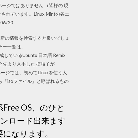
ージではありません （皆様の 現
されています。Linux Mintの各エ
6/30
た最新の情報を検索すると良いでしょ
ブミラー一覧は、
 Teamが作成しているUbuntu 日本語 Remix
ンク先より入手した 拡張子が
ージでは、初めてLinuxを使う人
ら「isoファイル」と呼ばれるもの
系Free OS、のひと
ウンロード出来ます
必要になります。