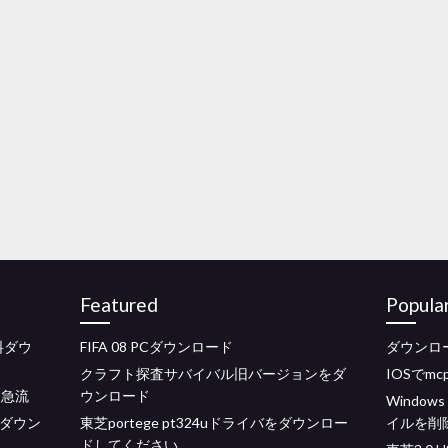
Featured
Popula
料ダウ
FIFA 08 PCダウンロード
ダウンロ
クラフト探査サバイバル旧バージョンをダ
IOSでm
ード急流
ウンロード
Windo
のダウン
東芝portege pt324uドライバをダウンロー
イルを削
ドしてください