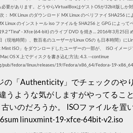
必要があります。どうやらVirtualBoxはゲストOSが32bit版
日 目次： MX Linux のダウンロード MX Linux のベリファイ SHA2
nux のインストール iso ファイルを SHA256 と GPG によってベリ
x Mint 19.2 "Tina" - Xfce (64-bit) のライブ DVD を焼き… 2
0日（現地時間）、数百名のユーザーがLinux OSの も日本時間）にLinu
inux Mint ISO」をダウンロードしたユーザーの一部が、 ISO イ
 OS X 上でディスクを書き込む方法; 4.3. --continue
rg/pub/fedora/linux/releases/19/Fedora/x86_64/Fedora-19-x86_64
「Authenticity」でチェックの
方が違うような気がしますがやってるこ
もう古いのだろうか。 ISOファイルを
m linuxmint-19-xfce-64bit-v2.iso