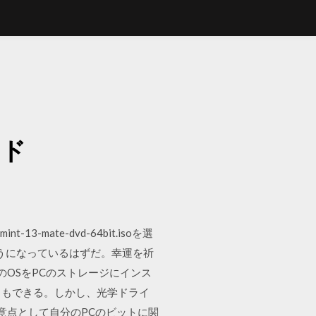
ド
ード
mate-dvd-64bit.isoを選
ようになっているはずだ。幸運を祈
B上のOSをPCのストレージにインス
ることもできる。しかし、光学ドライ
す。注意点として自分のPCのビットに関