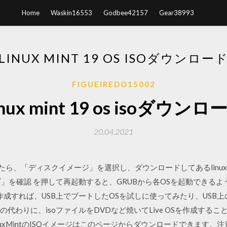
Home
Waskin16553
Godbee42157
Gear38993
LINUX MINT 19 OS ISOダウンロー
FIGUEIREDO15002
inux mint 19 os isoダウンロ
20.04.2021
、「ディスクイメージ」を選択し、ダウンロードしてあるlinuxmint-13-
ブ」を確認 を押して再起動すると、GRUBから各OSを起動できる
 USBを作成すれば、USB上でブートしたOSを試しに使ってみたり、US
の代わりに、isoファイルをDVDなど焼いてLive OSを作成す
. LinuxMintのISOイメージはこのページからダウンロードできま