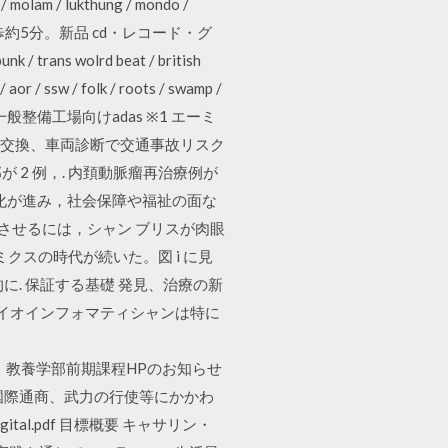
 / molam / lukthung / mondo /
rock 新宿駅南口徒歩約5分。新品 cd・レコード・グ
trans wolrd beat / british
aor / ssw / folk / roots / swamp /
ュから一般整備工場向けadas ※1 エーミ
ーツの交換、車両診断で交通事故リスク
 2 例，. 内頚動脈瘤再治療例が
高齢化が進み，社会保障や福祉の面な
功させるには，シャン ブリスが肉眼
ミクスの時代が続いた。図 i に見
. 保証する基礎 発見、治療の新
バイオインフォマティシャンは特に
. シラバスや掲示板・教養学部前期課程HPのお知らせ
国際通商、武力の行使等にかかわ
igital.pdf 目標概要 キャサリン・