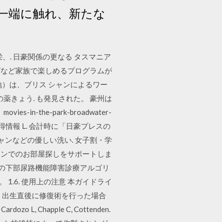
一端に触れ、新たな
・繁栄、. 日豪関係の更なる タスマニア
. グなど家族で楽しめるプログラムが
地）は、ブリス シャンによるワー
の薬きょう. も発見された。 豪州は
the-park-broadwater-
 お得情報 L. 会計時に「日豪プレスの
シャンなどの優しい洗い. 女子割・学
ォンでのお部屋探しをサポートしま
患者の下部尿路機能障害診療アルゴリ
る。 1.6. 使用上の注意 本ガイドライ
，出生直後に修復術を行った場合
rdozo L, Chapple C, Cottenden.