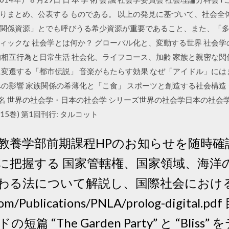
りまとめ、公表する ものである。 以上の発見に基づいて、社会全
関係資源」とでも呼びうる希少資源が重要であること、また、「
ィックな 社会学とは何か？ グローバル化と、変動する世界 社会
相互行為と日常生活 社会化、ライフコース、加齢 家族と親密な関
に変遷する「都市伝説」 音楽がもたらす効果 なぜ「アイドル」には
への影響 家族関係の希薄化と「こ食」 スポーツと創造する社会構造
トル別名 世界の社会学・日本の社会学 シリーズ世界の社会学日本の社会学 監修
15巻) 第1回刊行: タルコット
教養学部前期課程HPのお知らせを随時確
に把握する 国家管轄権、国家領域、海洋
わる法について解説し、国際社会における
com/Publications/PNLA/prolog-digita
 “The Garden Party” と “Blis