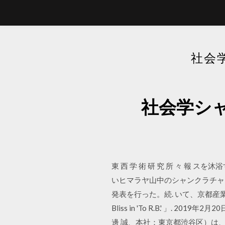
社会
社会学シ
東 西 学 術 研 究 所 々 報
いヒマラヤ山中のシャンクラチャヤ寺院
発表を行った。続. いて、京都産業
Bliss in 'To R.B.' 
邊 誠、本社：東京都渋谷区）は