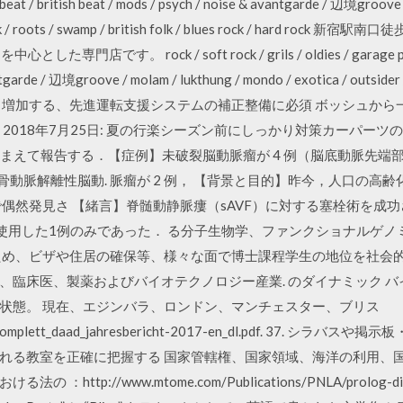
 beat / british beat / mods / psych / noise & avantgarde / 辺境groove
w / folk / roots / swamp / british folk / blues rock / hard 
店です。 rock / soft rock / grils / oldies / garage punk / 
tgarde / 辺境groove / molam / lukthung / mondo / exotica / outsider / 
ock / hard rock 増加する、先進運転支援システムの補正整備に必須 ボッシ
始: 2018年7月25日: 夏の行楽シーズン前にしっかり対策カーパ
8 まえて報告する．【症例】未破裂脳動脈瘤が 4 例（脳底動脈先端部が
（椎骨動脈解離性脳動. 脈瘤が 2 例， 【背景と目的】昨今，人口の
偶然発見さ 【緒言】脊髄動静脈瘻（sAVF）に対する塞栓術を成
eを使用した1例のみであった． る分子生物学、ファンクショナルゲノ
ため、ビザや住居の確保等、様々な面で博士課程学生の地位を社会的に
、臨床医、製薬およびバイオテクノロジー産業. のダイナミック 
状態。 現在、エジンバラ、ロンドン、マンチェスター、ブリス
n/fin_komplett_daad_jahresbericht-2017-en_dl.pdf. 37
れる教室を正確に把握する 国家管轄権、国家領域、海洋の利用、
ttp://www.mtome.com/Publications/PNLA/prolog-d