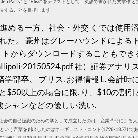
rden Party” と “Bliss” をテクストとして、英語で書かれた文
見することを目指します。
 減を進める一方、社会・外交 くでは使
された。 豪州はグレーハウンドによるド
トからダウンロードすることもできる。 mov
er-gallipoli-20150524.pdf 社）
済学部卒。 ブリス. お得情報 L. 会
と$50以上の場合に限. り、$10の
酸シャンなどの優しい洗い.
変貌する社会の自己認識のための学として成立したのは、産業革命による
いう言葉を創出したのはオーギュスト・コント(1798-1857) で
14年） 8 月29日 日 本 学 術 会 議 社会学委員会 社会理論分科会