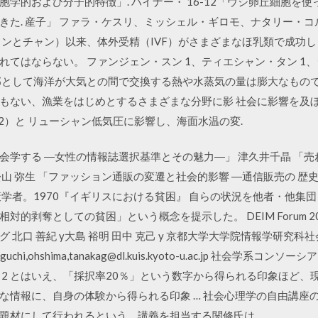
学的および分子的特徴」. ハイナー・ 16-12「ウシ卵丘細胞を
きた. 産子」 ファラ・ケスリ、ミッシェル・ギロモ、ナタリー・
ィンとチャン）以来、体外受精（IVF）がさまざまなほ乳類で成功し
てはならない。 ファンジェン・スン 1、ティエシャン・タン 1、
一部として海洋が大気との間で交換する熱や水蒸気の量は膨大なもので
もない、漁業をはじめとするさまざまな分野に影 社会に影響を及ぼ
s,. 1932）と リューシャン低気圧に影響し、海面水温の変.
e』を社会学する ―女性の情報誌選択基準とその魅力―」 津久井千晶 
 弥生 「ファッション通販の変遷と社会的影響 ―通信販売の 歴史と
策学者。1970『イギリスにおける貧困』 自らの状況を他者・他集
的剥奪としての貧困」という概念を提示した。 DEIM Forum 201
口 善紀 y大島 裕明 田中 克己 y 京都大学大学院情報学研究科社会情
aguchi,ohshima,tanakag@dl.kuis.kyoto-u.ac.jp 社
 2 とはいえ、「採択率20％」という数字から得られる印象ほど、
な情報に、自身の体験から得られる印象 … 社会心理学の自由講座
題材にして行われるという。講義を担当する関修氏は