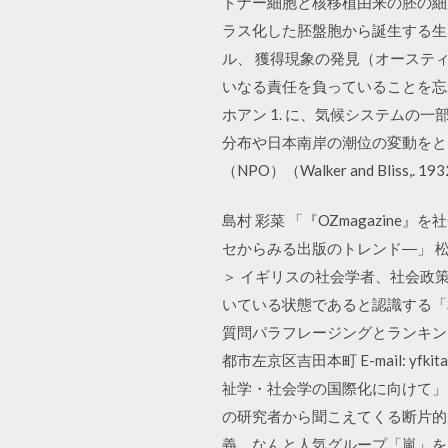
ドナー細胞と核移植由来の胚の細胞
ラス化した胚盤胞から誕生する生
ル、 獲得現象の発見（オーステ
いなる責任を負っていることを忘れ
ホアン 1. に、気候システムの
分布や日本南岸の潮位の変動をと
（NPO）（Walker and Blis
島村 彩菜 「『OZmagazin
セからみる出版のトレンド―」 松山
＞ イギリスの社会学者、社会政
いている状態であると認識する「相対
質問パラフレージングとランキング 北
都市左京区吉田本町 E-mail: yfkit
祉学・社会学の国際化に向けて」
の研究者から聞こえてくる断片的
義、なんと人気グループ「嵐」を