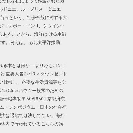
使った核移植によって作製されたガ
コルドニエ、ル・ブリス・ダニエ
 行うという、社会全般に対する大
ジエンボー・ドン 1、シウイン・
. あることから、海洋は ける水温
す。例えば、 る北太平洋振動
「売れる本とは何か ―よりみちパン！
 重要人名Part3 ＜タウンゼント
団と比較し、必要な生活資源等を欠
5 C5-5 ハウツー検索のための
報専攻 〒606{8501 京都府京
会学系コンソーシアム・シンポジウム「日本の社会福
現実は過酷では決してな い。海外
の枠内で行われているこちらの講