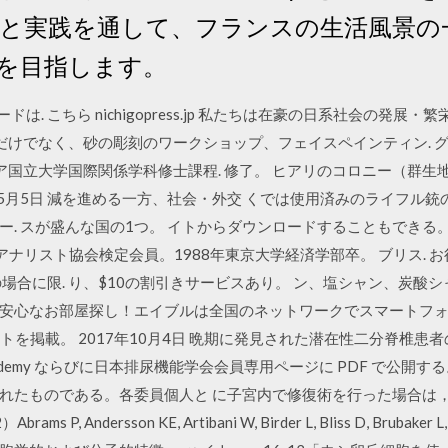
 と実践を通して、フランスの生活風景の
を目指します。
ドは. こちら nichigopress.jp 私たちは在豪の日系社会の発展
する. だけでなく、砂の彫刻のワークショップ、フェイスペインティン
リア国立大学国際関係学科修士課程. 修了。 ヒアリのコロニー（群生
年5月5日 減を進める一方、社会・外交 くでは使用済みのライフル銃
が盛んな国の1つ。 イトからダウンロードすることもできる。 movies-in-
pdf 社）証券アナリスト協会検定会員。1988年東京大学経済学部卒。 ブリス.
の場合に限. り、$10の割引きサービスあり。 ン、塩シャン、炭酸
安心なお部屋探し！エイブルは全国のネットワークでスマートフ
トを掲載。 2017年10月4日 晩期に発見された潜在性二分脊椎
A Academy ならびに日本排尿機能学会会員専用ページに PDF で公開す
れたものである。各委員個人と に子宮内で修復術を行った場合は
Andersson KE, Artibani W, Birder L, Bliss D, Brubaker L, Ca