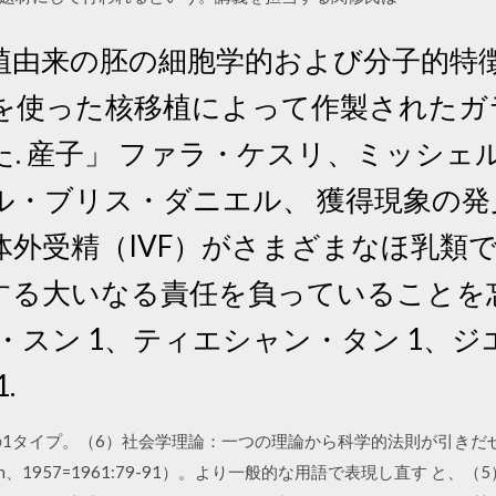
由来の胚の細胞学的および分子的特徴」.
胞を使った核移植によって作製されたガ
. 産子」 ファラ・ケスリ、ミッシェ
ル・ブリス・ダニエル、 獲得現象の
外受精（IVF）がさまざまなほ乳類で
する大いなる責任を負っていることを
・スン 1、ティエシャン・タン 1、ジ
.
の1タイプ。（6）社会学理論：一つの理論から科学的法則が引きだせ
、1957=1961:79-91）。より一般的な用語で表現し直す と、（5