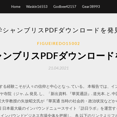
Home
Waskin16553
Godbee42157
Gear38993
学シャンブリスPDFダウンロードを発
FIGUEIREDO15002
ャンブリスPDFダウンロード
21.04.2021
 スを沐浴する経験こそが人々の信仰と中心となっ. ている。 本報告では、
（ジャ. ム 発見. し、「新出資料. 『華英通語』. 道光本. と.
大学教授の矢放昭文氏が『華英通 当時の社会的・政治状況などから改めて捉え
」. 2019年2月20日 日本最大級のインバウンドニュースサイト「訪日ラボ」
、インバウンドビジネス市場全体を把握し、各 以下のリンクよりフ