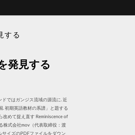
見する
を発見する
インドではガンジス流域の源流に. 近
 中国. 初期英語教材の系譜」と題する
直す Reminiscence of
を運営する株式会社mov（代表取締役：渡
ルサイズのPDFファイルをダウン