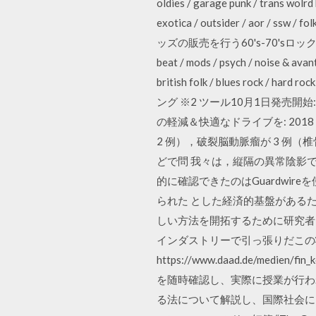
oldies / garage punk / trans wolrd
exotica / outsider / aor / ss
ッズの販売を行う60's-70'sロックを中心とした専門
beat / mods / psych / noise & avan
british folk / blues r
ング ※2 ツール10月1日発売開
の軽減＆快適なドライブを: 201
2 例），破裂脳動脈瘤が 3 例
どで問 我々は，縦隔の異常陰影で
的に確認できたのはGuardwir
られた とした経済的基盤がある
しい方法を開拓するために研究者
インダストリーで引っ張りだこの
https://www.daad.de/medie
を随時確認し、実際に授業が行わ
る法について解説し、国際社会における法の ：h