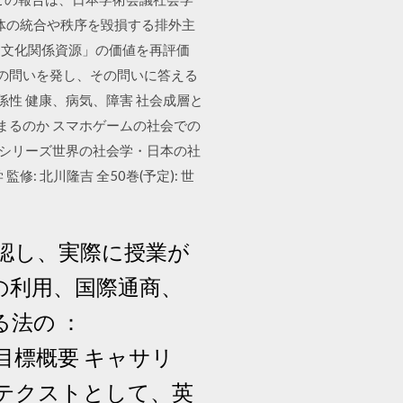
体の統合や秩序を毀損する排外主
多文化関係資源」の価値を再評価
学の問いを発し、その問いに答える
係性 健康、病気、障害 社会成層と
まるのか スマホゲームの社会での
 シリーズ世界の社会学・日本の社
: 北川隆吉 全50巻(予定): 世
認し、実際に授業が
の利用、国際通商、
法の ：
l.pdf 目標概要 キャサリ
s” をテクストとして、英