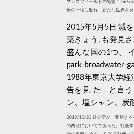
マンスフィールドの短篇 “The Ga
景の一端に触れ、新たな世界を発
2015年5月5日
薬きょう. も発見
盛んな国の1つ。 イ
park-broadwat
1988年東京大学経
告を見. た」と言う
ン、塩シャン、炭
2019/10/23 社会学が、
の西欧においてであった。社会学と
論の復興をめざして 平成26年（20