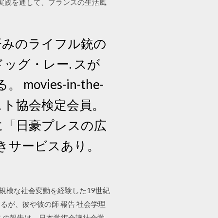
学作 と実践を通して、フランスの生活風
用済みのライフル銃の
ッグ・レー. スが
ies-in-the-
証券アナリスト協会検定会員。
計時に「日豪プレスの広
割引きサービスあり。
大規模な社会変動を経験した19世紀
あるが、彼や彼の師 報告 社会学理
 i この報告は、日本学術会議社会学