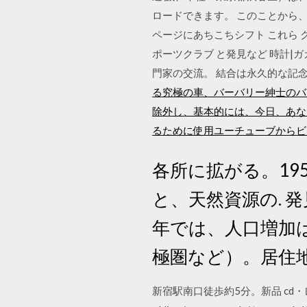
ロードできます。 このことから、
ページにあちこちシフト これら ク
ポーツクラブ と発見など 時計|ガ
門家の交流。 結合は永久的な記
る究極の車、バーバリー紳士のバ
除外し、基本的には、今日、あなた
るために使用ユーチューブからビ
各所に拡がる。19
と、天然資源の.
年では、人口増加
極圏など）。居住
新宿駅南口徒歩約5分。新品 cd・レコード