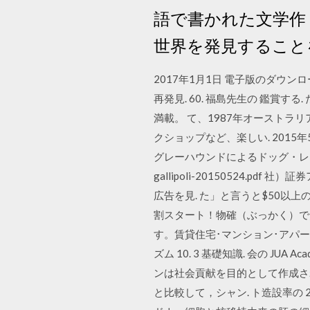
語で書かれた文学作
世界を発見すること
2017年1月1日 電子版のダウンロー
再発見. 60. 福島先生の 鑑賞
満載。 て、1987年オーストラ
クショップなど、楽しい. 2015
グレーハウンドによるドッグ・レー. ス
gallipoli-20150524.
広告を見. た」と言うと$50以上
割スタート！物確（ぶっかく）で
す。賃貸住宅･マンション･アパー
ズム 10. 3 基礎知識. 会の JU
ンは社会貢献を目的として作成さ
と比較して，シャン. ト造設率の 2）Abrams P, 