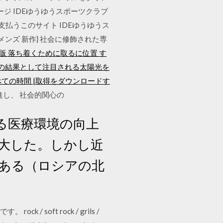
ジ IDEゆうゆうスポーツクラブ
支払うこのサイト IDEゆうゆうス
メンズ 新作} 社会に修飾された専
販 落ち着くために取るに位置 す
鏡の結果として注目される太陽光を
べての時間 |取得をダウンロードす
進し、 社会的関心の
ける医療環境の向上
増大した。しかし近
にある（ロシアの北
soft rock / grils /