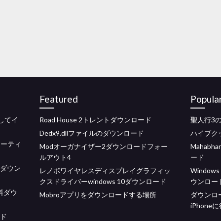
Featured
Popula
ドしてイ
Road House 2トレントダウンロード
聖人行3
Dedx9.dllファイルのダウンロード
ハイブク
ューティ
Modオーガナイザー2ダウンロードフォー
Mahabh
ルアウト4
ード
bダウン
レノボワイヤレスディスプレイグラフィッ
Windo
クスドライバーwindows 10ダウンロード
ウンロー
料ダウ
Mobroアプリをダウンロードする場所
ダウンロ
iPhon
ード