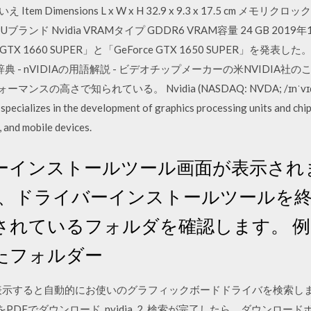
r いいえ Item Dimensions L x W x H 32.9 x 9.3 x 17.5 cm 
GPUブランド Nvidia VRAMタイプ GDDR6 VRAM容量 24 GB 201
e GTX 1660 SUPER」と「GeForce GTX 1650 SUPER
タル用語辞典 - nVIDIAの用語解説 - ビデオチップメーカーの米NVIDI
高さで知られている。 Nvidia (NASDAQ: NVDA; /ɪnˈvɪdi.ə/ in-v
pecializes in the development of graphics processing units and chi
 and mobile devices.
ーインストールツール画面が表示され
クし、ドライバーインストールツールを
れているフォルダを確認します。 例) 
たフォルダー
示すると自動的にお使いのグラフィックボードドライバを検索します
DFでダウンロード. nvidia. 2. 検索が完了したら、ダウンロードボタ