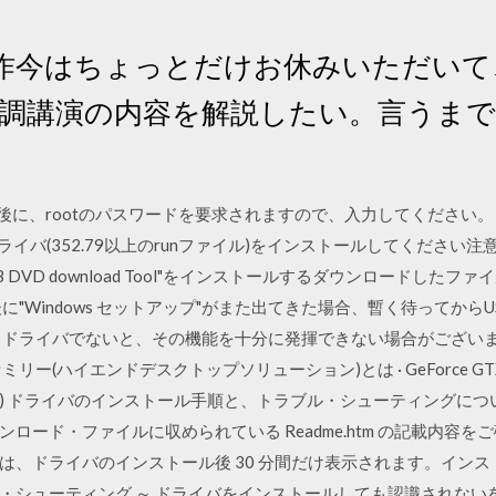
昨今はちょっとだけお休みいただいて
の基調講演の内容を解説したい。言うまでも
ージの後に、rootのパスワードを要求されますので、入力してください。 (6
ドライバ(352.79以上のrunファイル)をインストールしてください
 7 USB DVD download Tool"をインストールするダウンロード
に"Windows セットアップ"がまた出てきた場合、暫く待ってから
るドライバでないと、その機能を十分に発揮できない場合がございま
リー(ハイエンドデスクトップソリューション)とは · GeForce GTX 108
 macOS 10.13 ) ドライバのインストール手順と、トラブル・シューティ
ード・ファイルに収められている Readme.htm の記載内容を
、ドライバのインストール後 30 分間だけ表示されます。インストー
・シューティング ～ ドライバをインストールしても認識されない