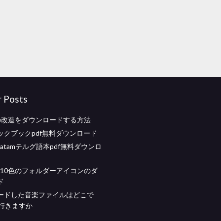
r Posts
の改造をダウンロードする方法
ックブックpdf無料ダウンロード
aratamテルグ語本pdf無料ダウンロ
ws 10色のフォルダーアイコンのダ
ド
ードした音楽ファイルはどこで
eに行きますか