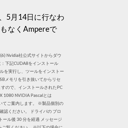
、5月14日に行なわ
なくAmpereで
) Nvidia社公式サイトからダウ
注意：下記CUDA8をインストール
したファイルを実行し、ツールをインストー
USBメモリを引き抜いてからリセ
すので、インストールされたPC
0 NVIDIA Pascalとは
ングについてご案内します。 ※製品個別の
ご確認ください。 ドライバの ブロ
ル後 30 分を経過 メッセージ
をご覧ください。 ※以下の場合に