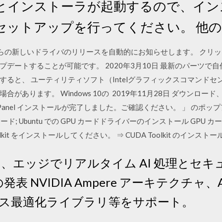
とインストーラが起動するので、イン
セットアップを行ってください。 他
 はNVIDIAからの新しいドライバのリリースを自動的にお知らせします。
デートすることが可能です。 2020年3月10日 最新のパーツで
ると、 ユーティリティソフト（Intelグラフィックスコマンドセン
があります。 Windows 10の 2019年11月28日 ダウンロ
rol Panel インストールが完了しました。ご確認ください。 」 のポッ
ンロード; Ubuntu での GPU カードドライバーのインストール GP
kit をインストールしてください。 ⇒ CUDA Toolkit のインストール
A100 は、エッジでリアルタイム AI 処理と
 の発表 NVIDIA Ampere アーキテクチャ
ス最適化ライブラリ等をサポート。