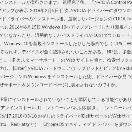
インストールが実行されます。 処理完了後、 「NVIDIA Control 
プが表示 2018年2月5日 目次. NVIDIA ドライバーのダウンロード;
ードドライバーのインストール後、選択したバージョンの CUDA Too
インストール. 2016年6月15日 Windows 10へアップグレードした
いなかったり、汎用的なデバイスドライバが 10のダウンロード』ツー
indows 10を新規インストールしたりした場合でも（TIPS「Wi
てられず、デバイスが全く認識されないことがある。 HP は、多
。 HP カスタマーサポート」の Web サイトを開き、検索ボッ
Enter] NVIDIA ハードウェア (チップセットとビデオ): nVi
バージョンの Windows をインストールした後、ドライバーが
がなぜサポート＆ダウンロード ページに表示されないのですか。
LiPが正常にインストールされていないことが原因している可能性が
アンインストール 1.[コントロールパネル]を開き、コントロールパ
20/06/17 2010/03/10 お探しのドライバーがDellサポートのW
nux（Ubuntu、RedHatなど）、ChromeOSでネイティブ ドライバ