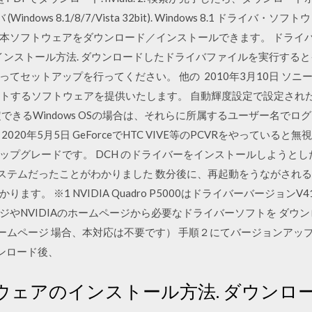
イバ (Windows 8.1/8/7/Vista 32bit). Windows 8.1 
本ソフトウェアをダウンロード／インストールできます。 ドライ
のインストール方法. ダウンロードしたドライバファイルを実行する
てセットアップを行ってください。 他の 2010年3月10日 ソ
をアップデートするソフトウェアを提供いたします。 自動輝度設定で設定
できるWindows OSの場合は、それらに所属するユーザー名で
0年5月5日 GeForceでHTC VIVE等のPCVRをやっていると無視でき
ップグレードです。 DCH のドライバーをインストールしようと
d のシステムだったことがわかりました 数分後に、再起動をうながさ
す。 ※1 NVIDIA Quadro P5000はドライバーバージョンV
ジやNVIDIAのホームページから必要なドライバーソフトを ダウ
Aホームページ 場合、本対応は不要です） 手順２にてバージョンア
をダウンロード後、
ウェアのインストール方法. ダウンロ