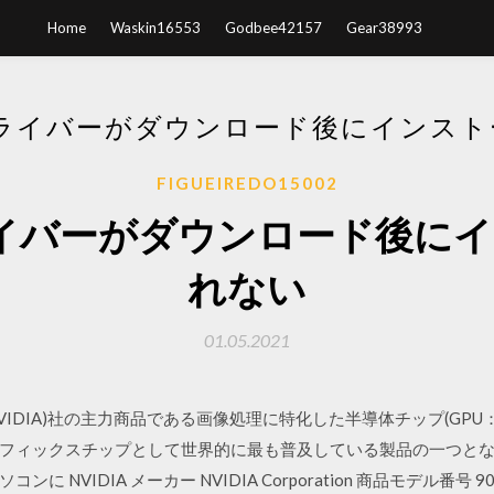
Home
Waskin16553
Godbee42157
Gear38993
Aドライバーがダウンロード後にインス
FIGUEIREDO15002
aドライバーがダウンロード後に
れない
01.05.2021
IDIA)社の主力商品である画像処理に特化した半導体チップ(GPU：Graphic
フィックスチップとして世界的に最も普及している製品の一つと
VIDIA メーカー NVIDIA Corporation 商品モデル番号 900-1G