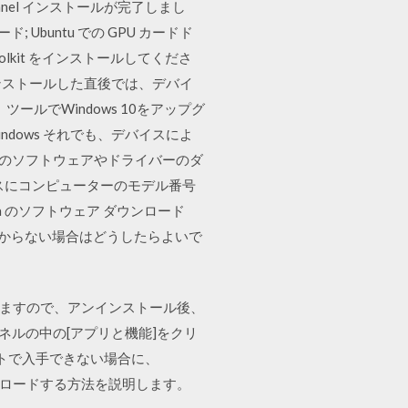
Panel インストールが完了しまし
 Ubuntu での GPU カードド
lkit をインストールしてくださ
り新規インストールした直後では、デバイ
ルでWindows 10をアップグ
ndows それでも、デバイスによ
数のソフトウェアやドライバーのダ
クスにコンピューターのモデル番号
dia のソフトウェア ダウンロード
見つからない場合はどうしたらよいで
ありますので、アンインストール後、
ネルの中の[アプリと機能]をクリ
ebサイトで入手できない場合に、
ーをダウンロードする方法を説明します。