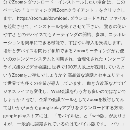
分でZoomをダウンロード・インストールしたい場合 は、 この
ページの「 ミーティング用Zoomクライアント 」をクリックし
ます。 https://zoom.us/download . ダウンロードされたファイル
を起動させて、インストールを完了させて下さい。 驚きの使い
やすさ どのデバイスでもミーティングの開始、参加、コラボレ
ーションを簡単にできる機能で、すばやい導入を実現します。
場所とデバイスを問わず参加できる Zoomミーティングがお使
いのカレンダーシステムと同期され、合理化されたエンタープ
ライズ級のビデオ会議に 世界で100万人以上が採用していると
いうZoomをご存知でしょうか？ 高品質な通話とセキュリティ
で世界でも多くの企業が導入しています。 働き方改革などでビ
ジネスライフも変化し、WEB会議を行う方も多いのではないで
しょうか？ ぜひ、企業の会議ツールとしてZoomを検討してみ
てはいかが pcからgoogle playアプリをダウンロードする方法.
google playストアには、 「モバイル版」と「web版」がありま
すが、 一般的に認識されているのはモバイル版です。 . パソコ