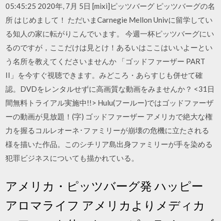
05:45:25 2020年, 7月 5日 [mixi]ピッツバーグ ピッツバーグの名
所 はじめまして！ ただいまCarnegie Mellon Univに留学してい
る知人の家に転がりこんでいます。 今週一杯ピッツバーグにい
るのですが，ここだけは見とけ！あるいはここはいいよーとい
う名所を教えてくださいませんか 「ゴッドファーザー PART
II」を今すぐ視聴できます。みどころ・あらすじも併せて確
認。DVDをレンタルせずに高画質な動画をみませんか？ <31日
間無料トライアル実施中!!> Hulu(フールー)ではゴッドファーザ
ーの動画が見放題！(字) ゴッドファーザー アメリカで絶大な権
力を握るコルレオーネ･ファミリーが崩壊の危機に立たされる
様を描いた作品。このシチリア島出身ファミリーが手を染める
犯罪ビジネスについても描かれている。
アメリカ・ピッツバーグ発 ハッピー
アロマライフ アメリカよりメディカ