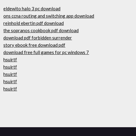
eldewito halo 3 pc download
ons ccna routing and switching app download
reinhold ebertin pdf download
the sopranos cookbook pdf download
download pdf forbidden surrender
story ebook free download pdf
download free full games for pc windows 7
hsuirtf
hsuirtf
hsuirtf
hsuirtf
hsuirtf