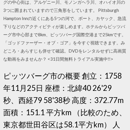
グの中心街は、アルゲニー川、モノンガヘラ川、オハイオ川の
3つに囲まれていますので三角形をしています。 Pittsburgh
Hampton Innの近くにある5つの河で、ボート、カヤック、急流
下りなどのアクティビティが楽しめます。ホテルからピッツバ
ーグ市中心部まで8km、ピッツバーグ国際空港まで25kmです。
「ゴッドファーザー・オブ・ゴア」を今すぐ視聴できます。み
どころ・あらすじも併せて確認。DVDをレンタルせずに高画質
な動画をみませんか？ <31日間無料トライアル実施中!!>
ピッツバーグ市の概要 創立：1758
年11月25日 座標：北緯40 26'29
秒、西経79 58'38秒 高度：372.77m
面積：151.1 平方km （比較のため、
東京都世田谷区は58.1平方km） 人