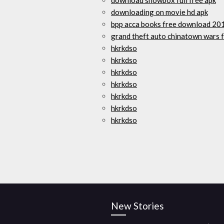
download showbox full free apk
downloading on movie hd apk
bpp acca books free download 20
grand theft auto chinatown wars 
hkrkdso
hkrkdso
hkrkdso
hkrkdso
hkrkdso
hkrkdso
hkrkdso
New Stories