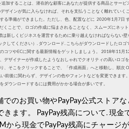
キストを追加することは、潜在的な顧客にあなたが提供する商品とサー
デザインが気に入らなければ、それを支払うことなく離れていくことができ
る準備ができました。ただし、色、配置などに 2020年1月7日 すべ
いいただくことで、ロゴの作成に悩まされることなく、スムーズにネッ
yの目標は新しくビジネスを運営するために乗り越えなければならない
クリックしてください）. ダウンロード. こちらがダウンロードした
コツやECに関する最新情報をゲットしましょう。 2018年11月1
、デザイナーが作成したようなおしゃれでクオリティの高いロゴを
そこをクリックすることで、「作成画面」へと移動し、順次 ONLINE
払い前後に関わらず、デザインの色やフォントなどを変更できます。
をダウンロードするには費用がかかる場合が多いです。
の店舗でのお買い物やPayPay公式スト
きます。 PayPay残高について. 現
TMから現金でPayPay残高にチャージ