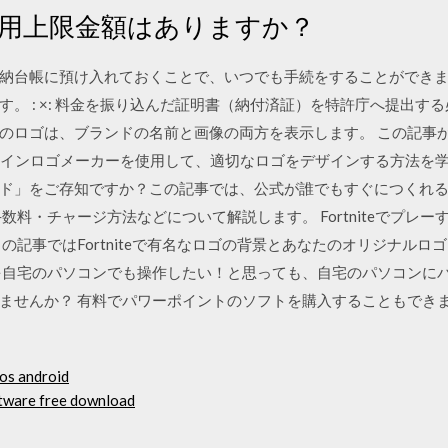
利用上限金額はありますか？
台帳に預け入れておくことで、いつでも手続をすることができます。 
。 : ×: 料金を振り込んだ証明書（納付済証）を特許庁へ提出する必
のロゴは、ブランドの名前と画像の両方を表示します。 この記事
オンラインロゴメーカーを使用して、適切なロゴをデザインする方法を学び
ド」をご存知ですか？この記事では、公式が誰でもすぐにつくれるV
数料・チャージ方法などについて解説します。 Fortniteでプレ
の記事ではFortniteで有名なロゴの背景とあなたのオリジナル
を自宅のパソコンでも操作したい！と思っても、自宅のパソコンに
ませんか？ 有料でパワーポイントのソフトを購入することもでき
ios android
ftware free download