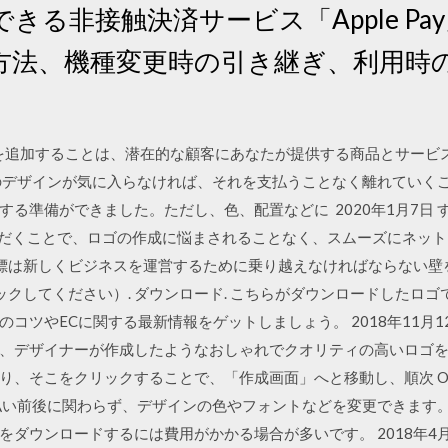
きる非接触決済サービス「Apple Pa
方法、機種変更時の引き継ぎ、利用時
キストを追加することは、潜在的な顧客にあなたが提供する商品とサー
デザインが気に入らなければ、それを支払うことなく離れていくことができ
る準備ができました。ただし、色、配置などに 2020年1月7日 すべ
いいただくことで、ロゴの作成に悩まされることなく、スムーズにネッ
yの目標は新しくビジネスを運営するために乗り越えなければならない
クリックしてください）. ダウンロード. こちらがダウンロードした
コツやECに関する最新情報をゲットしましょう。 2018年11月1
、デザイナーが作成したようなおしゃれでクオリティの高いロゴを
そこをクリックすることで、「作成画面」へと移動し、順次 ONLINE
払い前後に関わらず、デザインの色やフォントなどを変更できます。
ダウンロードするには費用がかかる場合が多いです。 2018年4月