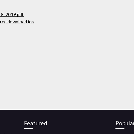
18-2019 pdf
free download ios
Featured
Popula