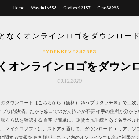
Home
Waskin16553
Godbee42157
Gear38993
となくオンラインロゴをダウンロー
FYDENKEVEZ42883
くオンラインロゴをダウン
03.12.2020
リのダウンロードはこちらから（無料） ゆうプリタッチ※」で二次
でアプリ内決済。だから窓口でのお支払いが不要 相手の住所が分か
け取る方法を確認する 自宅で簡単に、運賃支払手続とあて名ラベル
。 マイクロソフトは、ストアを通して、ダウンロード エリア、ソ
に関する情報を お客様が、ストア内のオンラインで広範に制限な