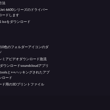
方法
iceJet 6600シリーズのドライバー
ロードします
.11 isoをダウンロード
ws 10色のフォルダーアイコンのダ
ド
レミアビデオダウンロード急流
ダウンロードsoundcloudアプリ
edtoolsと++ハッキングされたアプ
ンロード
ード用の3Dプリントファイル