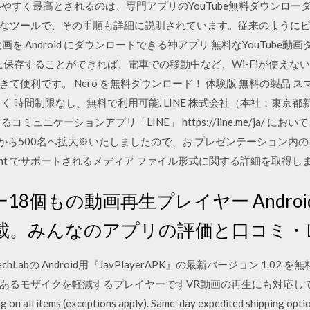
やすく最高とされるのは、専門アプリのYouTube無料ダウンローダで
なツールで、その手順も詳細に説明されています。従来のように
動画を Android にダウンロードできる神アプリ 無料なYouTube動画
dスマホに保存することができれば、電車での移動中など、Wi-Fiが使
便利です。 Nero を無料ダウンロード！ 体験版 無料の製品 スマ
く 時間制限なし、無料で利用可能. LINE 株式会社（本社：東京
ミュニケーションアプリ「LINE」 https://line.me/ja/ 
名から500名へ拡大※いたしましたので、お プレゼンテーション内
Point でサポートされるメディア ファイル形式に関する詳細を取得し
18個もの動画再生プレイヤー Andro
載。みんなのアプリの評価と口コミ・
TechLabの Android用『JavPlayerAPK』の最新バージョン 1
モザイクを軽減するプレイヤーですVR動画の再生にも対応しています。 
all items (exceptions apply). Same-day expedited shipping option