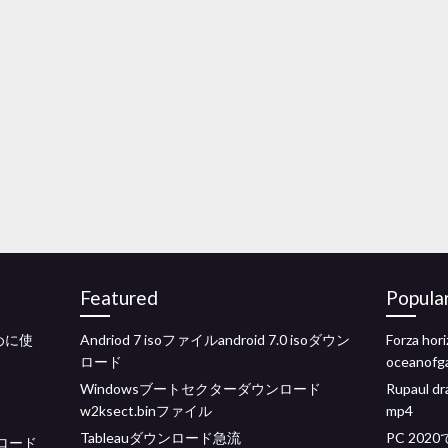
Featured
Popula
めに使
Andriod 7 isoファイルandroid 7.0 isoダウン
Forza ho
ロード
oceanofg
Windowsブートセクターダウンロード
Rupaul d
w2ksect.binファイル
mp4
Tableauダウンロード急流
PC 202
ンロード