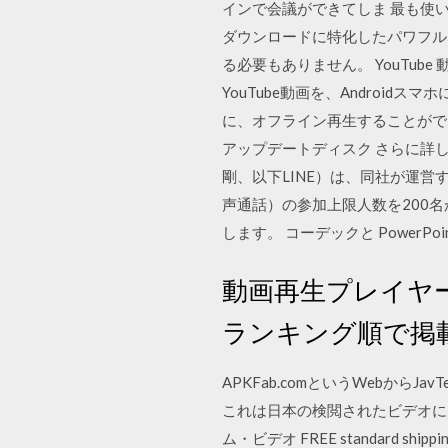
インで会議ができてしま 最も使い
ダウンロードに特化したパワフル
る必要もありません。 YouTube 
YouTube動画を、Androi
に、オフライン再生することができて
アップデートディスク さらに詳し
剛、以下LINE）は、同社が運営するコ
声通話）の参加上限人数を200
します。 コーデックと Power
動画再生プレイヤー
ランキング順で掲
APKFab.comというWebからJav
これは日本の検閲されたビデオにある
ム・ビデオ FREE standard shipping on 