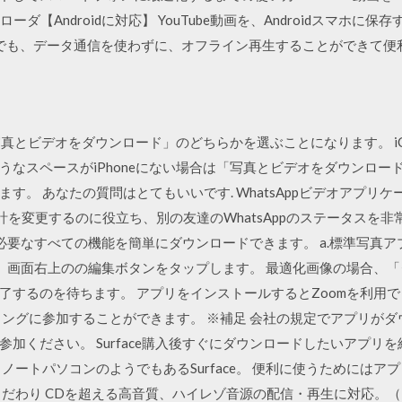
ンローダ【Androidに対応】 YouTube動画を、Androidスマホ
でも、データ通信を使わずに、オフライン再生することができて便利です。
「写真とビデオをダウンロード」のどちらかを選ぶことになります。 iC
うなスペースがiPhoneにない場合は「写真とビデオをダウンロー
す。 あなたの質問はとてもいいです. WhatsAppビデオアプリ
の統計を変更するのに役立ち、別の友達のWhatsAppのステータス
要なすべての機能を簡単にダウンロードできます。 a.標準写真ア
、画面右上のの編集ボタンをタップします。 最適化画像の場合、
するのを待ちます。 アプリをインストールするとZoomを利用でき
ィングに参加することができます。 ※補足 会社の規定でアプリが
加ください。 Surface購入後すぐにダウンロードしたいアプリ
ノートパソコンのようでもあるSurface。 便利に使うためには
だわり CDを超える高音質、ハイレゾ音源の配信・再生に対応。（F