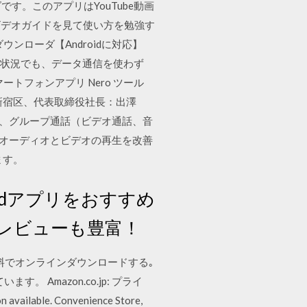
す。このアプリはYouTube動画
ビデオガイドを見て使い方を勉強す
ダウンローダ【Androidに対応】
えない状況でも、データ通信を使わず
ートフォンアプリ Nero ツール
都新宿区、代表取締役社⻑：出澤
において、グループ通話（ビデオ通話、音
のオーディオとビデオの再生を改善
ます。
idアプリをおすすめ
レビューも豊富！
.02 を無料でオンラインダウンロードする｡
Amazon.co.jp: プライ
 available. Convenience Store,