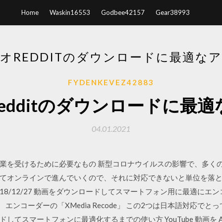
Home
Waskin16553
Godbee42157
Gear38993
オREDDITのダウンロードに最適な
FYDENKEVEZ42883
edditのダウンロードに最
04.01.2021
業を受けるために必要なもの 新型コロナウイルスの影響で、多く
てオンラインで進んでいくので、それに対応できないと単位を落
04/18 2018/12/27 動画をダウンロードしてスマートフォン用に最
orer」 エンコーダーの「XMedia Recode」 この2つは日本語対
てスマートフォンに最適化するまでの使い方 YouTube 動画を An