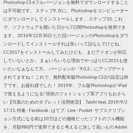
Photoshop CS 6フルバージョンを無料でダウンロードすること
は不可能です。 ステップ9. 次に、Photoshopをコンピューター
にダウンロードしてインストールします。 ステップ10. これ
で、ソフトウェアを開いた日から7日間Photoshopを使用でき
ます。 2016年12月30日 ただ旧バージョンのPhotoshopをダウ
ンロードしてインストールすれば良いって話なんでけどね。
CC2017をインストールしてみたけども、まだアドオンが対応
していないとか。 まぁいろいろな理由でやっぱりCC2015も使
いたいなぁなんて方。 バージョンが「9.0.2」にアップデート
されてますね！ これで、無料配布版Photoshop CS2の設定は終
了です。お疲れ様でした！ 2019年、フル版Photoshopが iPad
で使えるようになる! 現状のフォトショップ系アプリもおさら
い【写真のためのタブレット活用術③】. Taichi Imai. 2019/9/2
17:15. 特集 · Facebook · はてブ · Line · Pocket サブスクリプシ
ョン方式になる前は10万ほどの価格だったソフトのフル機能
を、月額980円で使用できると考えると決して高いもの Adobe