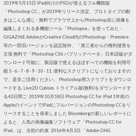
2019年5月15日 iPad向けのPSDが使えるフル機能版
「Photoshop CC」が2019年リリース決定、プロトタイプの動
きはこんな感じ - 無料でブラウザ上からPhotoshop並に画像を
編集しまくれる多機能ツール「Photopea」を使ってみた -
GIGAZINE AdobeがCreative Cloud内のPhotoshop・Premiere
等の一部旧バージョンを認定除外、「第三者からの権利侵害を
主張 無料で「Photoshop CS6 パブリックベータ」日本語版がダ
ウンロード可能に、製品版で使えるほぼすべての機能を利用可
能 5 · 6 · 7 · 8 · 9 · 10 · 11. 便利なスクリプトになっておりますの
で、是非ご活用ください。 Photoshop用スクリプトをダウンロ
ードする. Live2D Cubism. トライアル版(無料)をダウンロードす
る42日間ご 2019年10月18日 Photoshop CC for iPad 1年前の
AppleのイベントでiPadにフルバージョンのPhotoshop CCをリ
リースすることを発表しました Bloombergの新しいレポートに
よると、人気の画像編集ソフトウェア「Photoshop CC for
iPad」は、当初の約束 2016年4月3日 「Adobe DNG