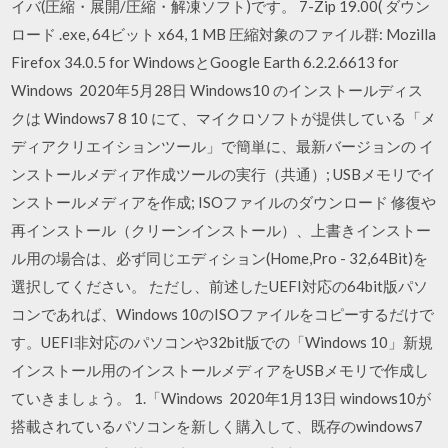
イバ(圧縮・展開/圧縮・解凍ソフト)です。 7-Zip 19.00( ダウン
ロード .exe, 64ビット x64, 1 MB 圧縮対象のファイル群: Mozilla
Firefox 34.0.5 for WindowsとGoogle Earth 6.2.2.6613 for
Windows 2020年5月28日 Windows10 のインストールディス
クは Windows7 8 10 にて、マイクロソフトが提供している「メ
ディアクリエイションツール」で簡単に、最新バージョンの イ
ンストールメディア作成ツールの実行（共通）; USBメモリでイ
ンストールメディアを作成; ISOファイルのダウンロード 修復や
再インストール（クリーンインストール）、上書きインストー
ル用の場合は、必ず同じエディション(Home,Pro - 32,64Bit)を
選択してください。 ただし、前述したUEFI対応の64bit版パソ
コンであれば、Windows 10のISOファイルをコピーするだけで
す。UEFI非対応のパソコンや32bit版での「Windows 10」新規
インストール用のインストールメディアをUSBメモリで作成し
ていきましょう。 1.「Windows 2020年1月13日 windows10が
搭載されているパソコンを新しく購入して、既存のwindows7