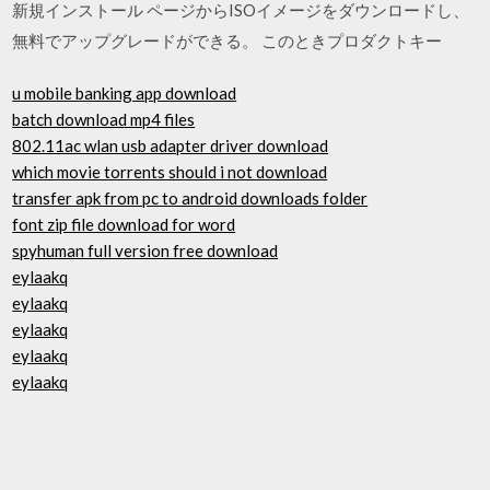
新規インストール ページからISOイメージをダウンロードし、
無料でアップグレードができる。 このときプロダクトキー
u mobile banking app download
batch download mp4 files
802.11ac wlan usb adapter driver download
which movie torrents should i not download
transfer apk from pc to android downloads folder
font zip file download for word
spyhuman full version free download
eylaakq
eylaakq
eylaakq
eylaakq
eylaakq