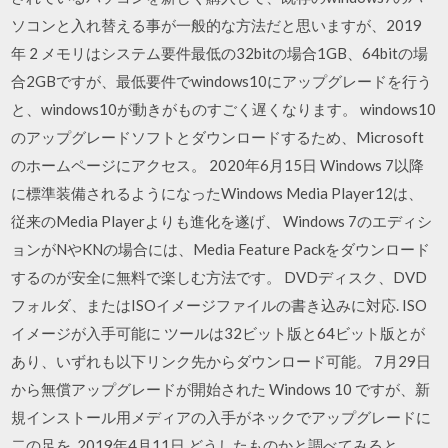
ソコンと入れ替える事が一般的な方法だと思いますが、2019
年 2 メモリはシステム要件最低の32bitの場合1GB、64bitの場
合2GBですが、最低要件でwindows10にアップグレードを行う
と、windows10が動きがものすごく遅くなります。 windows10
のアップグレードソフトとダウンロードするため、Microsoft
のホームページにアクセス。 2020年6月15日 Windows 7以降
に標準装備されるようになったWindows Media Player12は、
従来のMedia Playerよりも進化を遂げ、 Windows 7のエディシ
ョンがNやKNの場合には、Media Feature Packをダウンロード
するのが安全に無料で楽しむ方法です。 DVDディスク、DVD
フォルダ、またはISOイメージファイルの書き込みに対応. ISO
イメージが入手可能に ツールは32ビット版と64ビット版とが
あり、いずれも以下リンク先からダウンロード可能。 7月29日
から無償アップグレードが開始された Windows 10 ですが、新
規インストール用メディアの入手がネックでアップグレードに
二の足を 2019年4月11日 どうしたものかと調べてみると