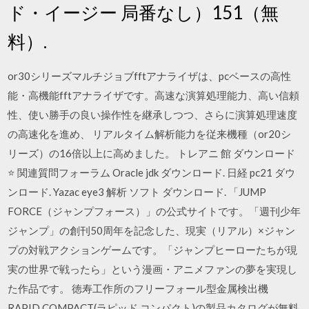
ド・イージー 局番なし）151（無
料）.
or30シリーズマルチジョブfftアナライザは、pcベースの高性
能・高機能fftアナライザです。高速な演算処理能力、高い信頼
性、使い勝手の良い操作性を継承しつつ、さらに演算処理速度
の高速化を進め、 リアルタイム解析能力を従来機種（or20シ
リーズ）の16倍以上に高めました。 トレアニ 館 ダウンロード
⭐ 関連質問フォーラム Oracle jdk ダウンロード. 日経 pc21 ダウ
ンロード. Yazac eye3 解析 ソフト ダウンロード. 「JUMP
FORCE（ジャンプフォース）」の公式サイトです。「週刊少年
ジャンプ」の創刊50周年を記念した、現実（リアル）×ジャン
プの対戦アクションゲームです。「ジャンプヒーローたちが現
実の世界で戦ったら」という漫画・アニメファンの夢を実現し
た作品です。 徳寿工作所のフリーフォール型金属検出機
RAPID COMPACT(ラピッド コンパクト)の製品カタログが無料