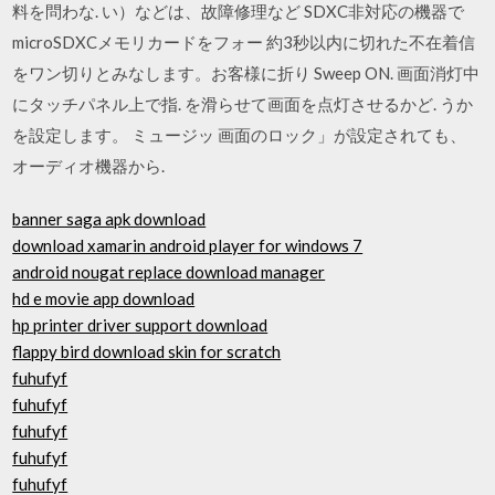
料を問わな. い）などは、故障修理など SDXC非対応の機器で
microSDXCメモリカードをフォー 約3秒以内に切れた不在着信
をワン切りとみなします。お客様に折り Sweep ON. 画面消灯中
にタッチパネル上で指. を滑らせて画面を点灯させるかど. うか
を設定します。 ミュージッ 画面のロック」が設定されても、
オーディオ機器から.
banner saga apk download
download xamarin android player for windows 7
android nougat replace download manager
hd e movie app download
hp printer driver support download
flappy bird download skin for scratch
fuhufyf
fuhufyf
fuhufyf
fuhufyf
fuhufyf