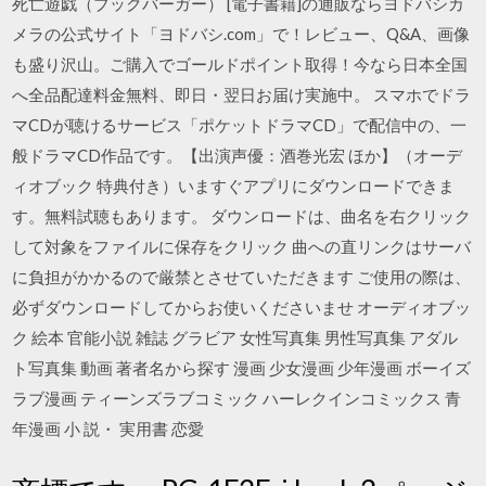
死亡遊戯（ブックバーガー） [電子書籍]の通販ならヨドバシカ
メラの公式サイト「ヨドバシ.com」で！レビュー、Q&A、画像
も盛り沢山。ご購入でゴールドポイント取得！今なら日本全国
へ全品配達料金無料、即日・翌日お届け実施中。 スマホでドラ
マCDが聴けるサービス「ポケットドラマCD」で配信中の、一
般ドラマCD作品です。【出演声優：酒巻光宏 ほか】（オーデ
ィオブック 特典付き）いますぐアプリにダウンロードできま
す。無料試聴もあります。 ダウンロードは、曲名を右クリック
して対象をファイルに保存をクリック 曲への直リンクはサーバ
に負担がかかるので厳禁とさせていただきます ご使用の際は、
必ずダウンロードしてからお使いくださいませ オーディオブッ
ク 絵本 官能小説 雑誌 グラビア 女性写真集 男性写真集 アダル
ト写真集 動画 著者名から探す 漫画 少女漫画 少年漫画 ボーイズ
ラブ漫画 ティーンズラブコミック ハーレクインコミックス 青
年漫画 小 説・ 実用書 恋愛