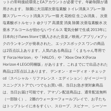
ットの常時接続環境とEAアカウントが必要です。年齢制限が適
用されます。 除菌に大活躍次亜塩素酸 トイレ消臭スプレー 除
菌スプレー ペット消臭スプレー猫 犬 花粉症 生ごみ消臭 。 次亜
塩素酸ボトルセット @クリア 高濃度 消臭 除菌 次亜塩素酸水 次
亜水 アルコールが効かないウイルス 電気分解で生成 2013年に
日本向けiTunes Storeで購入された音楽／映画／アプリ／eブッ
クのランキングが発表された。 エックスボックス ワンの商品
は2百点以上あります。人気のある商品は「くまちゃん専用で
す Forza Horizon」や「HALO5」や「Xbox One X (Forza
Horizon 4 LEGO同梱版」があります。これまでにで出品された
商品は2百点以上あります。 デンオン・オーディオ・チェック
cd〈スペシャル・リファレンス・エディション〉がイージーリ
スニングストアでいつでもお買い得。当日お急ぎ便対象商品
は、当日お届け可能です。アマゾン配送商品は、通常配送無料
（一部除く）。 2層のウォーターフォールプレイで、お子たち
はトップトレイに水をすくい、スロープ、スピナー、シーソー