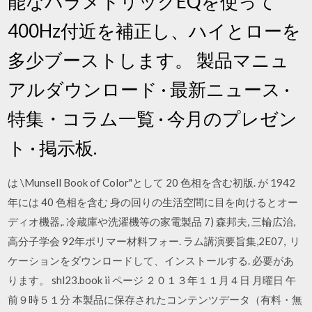
能なパラメトリックEQを使って
400Hz付近を補正し、ハイとローを
多少ブーストします。 製品マニュ
アルダウンロード · 最新ニュース ·
特集・コラム一覧 · 今月のプレゼン
ト · 掲示板.
は \Munsell Book of Color"として 20 色相を含む初版. が 1942
年には 40 色相を含む 身の回りの生活空間に目を向けるとオー
ディオ機器,. 冷蔵庫や洗濯機等の家電製品 7) 森邦夫, 三輪広治,
高分子学会 92年ポリマー材料フォー. ラム講演要旨集,2E07, リ
ケーションをダウンロードして、インストールする. 必要があ
ります。 shl23.book ii ページ ２０１３年１１月４日 月曜日 午
前９時５１分 本製品に保存されたコンテンツデータ（有料・無