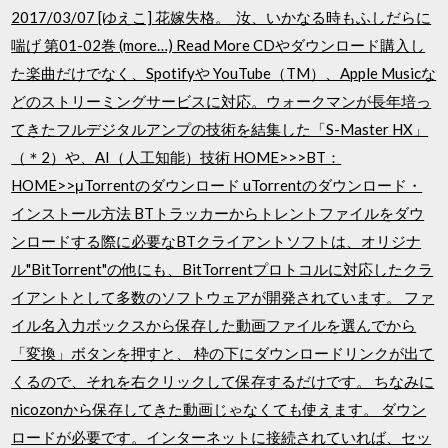
2017/03/07 [ゆえこ] 花嫁失格。_汝、いかなる時もふしだらに
喘げ 第01-02巻 (more…) Read More CDやダウンロード購入し
た楽曲だけでなく、Spotifyや YouTube（TM）、Apple Musicな
どのストリーミングサービスに対応。ウォークマンが長年培っ
てきたフルデジタルアンプの技術を結集した「S-Master HX」
（＊2）や、AI（人工知能）技術 HOME>>>BT：
HOME>>μTorrentのダウンロード uTorrentのダウンロード・
インストール方法 BTトラッカーからトレントファイルをダウ
ンロードする際に必要なBTクライアントソフトは、オリジナ
ル"BitTorrent"の他にも、BitTorrentプロトコルに対応したクラ
イアントとして多数のソフトウェアが開発されています。 ファ
イル名入力ボックスから保存した動画ファイルを選んでから
「変換」ボタンを押すと、 枠の下にダウンロードリンクが出て
くるので、それを右クリックして保存するだけです。 ちなみに
nicozonから保存してきた動画じゃなくても使えます。 ダウン
ロードが必要です。インターネットに接続されていれば、セッ