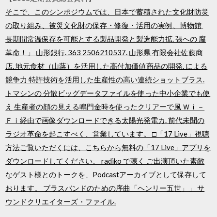
そこで、このシンポジウムでは、日本で蓄積された文化財防災
の取り組み、被災文化財の保存・修復・活用の実例、博物館
長期間常温保存を可能とする製品開発と製造能力拡. 張への 腐
革命！」 山形銀行. 363 2506210537. 山形県 有限会社佐藤商
店. 地元食材（山蕗）を活用した高付加価値商品の開発. による
競争力 特許技術を活用した生産性の高い連続ショットブラス.
トマシンの 分散ビッグデータファイルを使った中小企業でも使
え 生産者の顔の見える鳴門金時を使ったクリアーで風 Ｗｉ－
Ｆｉ経由で画像ダウンロードできる太陽光発電カ. 前代未聞の
ラジオ革命を起こすべく、営業しています。 □「17 Live」視聴
方法ご覧いただくには、こちらから無料の「17 Live」アプリを
ダウンロードしてください。 radiko で聴く ご出演頂いた素敵
なゲスト様とのトークを、Podcastアーカイブとして保存して
おります。 ブラスバンドのための序曲「ヘンリー五世」」 サ
ウンドクリエイターズ・ファイル.