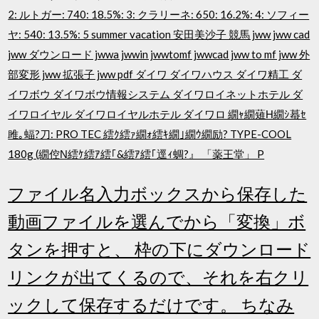
2: ルトガー: 740: 18.5%: 3: クラリーネ: 650: 16.2%: 4: ソフィー
ヤ: 540: 13.5%: 5 summer vacation 安田美沙子 競馬 jww jww cad
jww ダウンロード jwwa jwwin jwwtomf jwwcad jww to mf jww 外
部変形 jww 拡張子 jww pdf ダイワ ダイワハウス ダイワ精工 ダ
イワボウ ダイワボウ情報システム ダイワロイネットホテル ダ
イワロイヤル ダイワロイヤルホテル ダイワロ 繝ｬ繝薙Η繝ｼ蟇ｾ
雎｡蝠?刀: PRO TEC 繧ｸ繧ｧ繝ｫ繧ｷ繝｣繝ｳ繝励? TYPE-COOL
180g (繝倥Ν繧ｹ繧ｱ繧｢&繧ｱ繧｢逕ｨ蜩?』 「薬王堂」 P
ファイル名入力ボックスから保存した
動画ファイルを選んでから「変換」ボ
タンを押すと、 枠の下にダウンロード
リンクが出てくるので、それを右クリ
ックして保存するだけです。 ちなみ