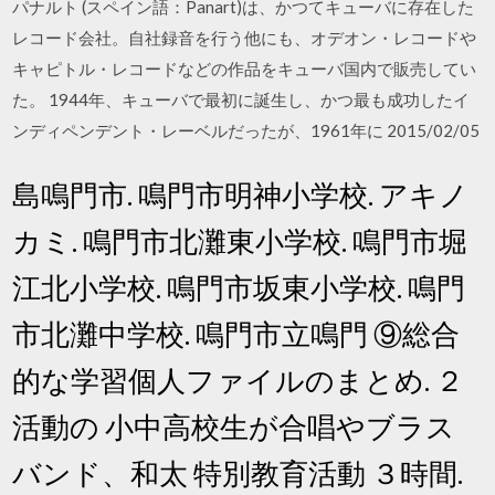
パナルト (スペイン語：Panart)は、かつてキューバに存在した
レコード会社。自社録音を行う他にも、オデオン・レコードや
キャピトル・レコードなどの作品をキューバ国内で販売してい
た。 1944年、キューバで最初に誕生し、かつ最も成功したイ
ンディペンデント・レーベルだったが、1961年に 2015/02/05
島鳴門市. 鳴門市明神小学校. アキノ
カミ. 鳴門市北灘東小学校. 鳴門市堀
江北小学校. 鳴門市坂東小学校. 鳴門
市北灘中学校. 鳴門市立鳴門 ⑨総合
的な学習個人ファイルのまとめ. ２
活動の 小中高校生が合唱やブラス
バンド、和太 特別教育活動 ３時間.