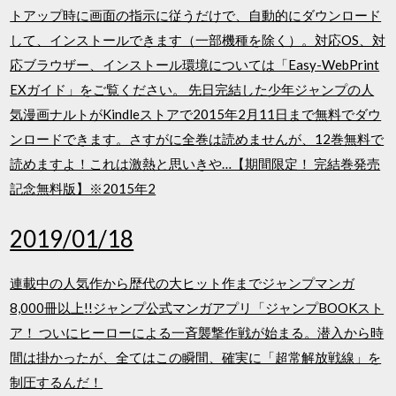
トアップ時に画面の指示に従うだけで、自動的にダウンロード
して、インストールできます（一部機種を除く）。対応OS、対
応ブラウザー、インストール環境については「Easy-WebPrint
EXガイド」をご覧ください。 先日完結した少年ジャンプの人
気漫画ナルトがKindleストアで2015年2月11日まで無料でダウ
ンロードできます。さすがに全巻は読めませんが、12巻無料で
読めますよ！これは激熱と思いきや…【期間限定！ 完結巻発売
記念無料版】※2015年2
2019/01/18
連載中の人気作から歴代の大ヒット作までジャンプマンガ
8,000冊以上!!ジャンプ公式マンガアプリ「ジャンプBOOKスト
ア！ ついにヒーローによる一斉襲撃作戦が始まる。潜入から時
間は掛かったが、全てはこの瞬間、確実に「超常解放戦線」を
制圧するんだ！