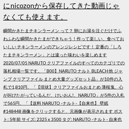
にnicozonから保存してきた動画じゃ
なくても使えます。
瞬間かきたまチキンラーメン って？ 卵にお湯を注ぐだけでふ
わふわな瞬間かきたまができちゃう！作って楽しい、食べてお
いしい チキンラーメンのアレンジレシピです！ 定番の「しろ
たまチキンラーメン」とは違った味わいを楽しめます
2020/07/05 NARUTO クリアファイルのすべてのカテゴリでの
落札相場一覧です。「B00】NARUTO ナルト BLEACH 他 ジャ
ンプ クリアファイル まとめ大量グッズセット品」が10件の入
札で1,810円、「【現状】クリアファイルおまとめ 薄桜鬼、心
が叫びたがっているんだ、けいおん!、NARUTO」が5件の入札
で565円、「【送料 NARUTO -ナルト-【自来也】 壁紙
#148448 画像をクリックすると、元画像が表示されます ポス
ト: 5年前 サイズ: 2325 x 3500 タグ: NARUTO -ナルト- 自来也