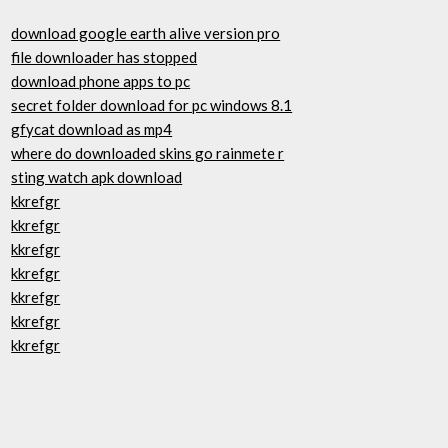
download google earth alive version pro
file downloader has stopped
download phone apps to pc
secret folder download for pc windows 8.1
gfycat download as mp4
where do downloaded skins go rainmete r
sting watch apk download
kkrefgr
kkrefgr
kkrefgr
kkrefgr
kkrefgr
kkrefgr
kkrefgr