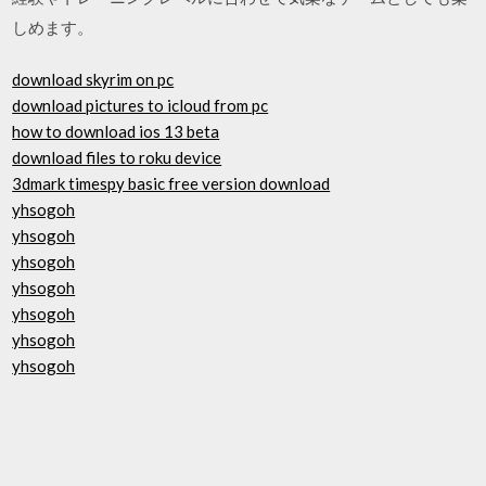
しめます。
download skyrim on pc
download pictures to icloud from pc
how to download ios 13 beta
download files to roku device
3dmark timespy basic free version download
yhsogoh
yhsogoh
yhsogoh
yhsogoh
yhsogoh
yhsogoh
yhsogoh