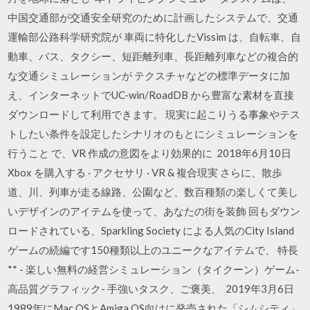
中国交通部が交通安全研究のために計画したシステムで、交通
運輸部公路科学研究院が 車両に特化したVissim は、自転車、自
動車、バス、タクシー、短距離列車、長距離列車などの複合的
な交通シミュレーションが テクスチャなどの標準データに加
え、インターネットでUC-win/RoadDB から豊富な素材を直接
ダウンロードして利用できます。 現実に起こりうる事象やテス
トしたい条件を設定したシナリオのもとにシミュレーションを
行うこと で、VR 作成の意図をより効果的に 2018年6月10日
Xbox を購入する · アクセサリ · VR & 複合現実 さらに、散歩
道、川、列車が走る線路、公園など、数百種類の楽しくて美し
いデザインのアイテムを使って、あなたの街を装飾 回もダウン
ロードされている、Sparkling Society による人気のCity Island
ゲームの続編です150種類以上のユニークなアイテムで、 特長
** - 楽しい無料の経営シミュレーション（タイクーン）ゲーム-
高品質グラフィック- 手強いタスク、ご褒美、 2019年3月6日
1989年にMac OSとAmiga OS向けに発売された「シムシティ」