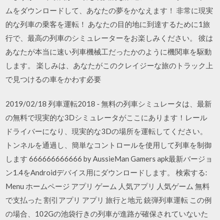
ムをダウンロードして、あなたの夢をかなえます！ ‎非常に現実
的な列車の乗客を運転！ あなたの目的地に到達するために1旅
行で、最高の列車のシミュレーターをお楽しみください。 彼は
あなたが本当に速い列車機械工だったかのように機関車を駆動
します。 楽しみは、あなたがこのクレイジーな旅のトラック上
で見つけるの車をかわす必要
2019/02/18 列車運転2018 - 無料の列車シミュレータは、最新
の無料で現実的な3Dシミュレータがここにあります！レール
ドライバーになり、現実的な3Dの場所を運転してください。
トンネルを通過し、簡単なコントロールを使用して列車を制御
します 666666666666 by AussieMan Gamers apk最新バージョ
ン1.4をAndroidデバイス用にダウンロードします。 検索する:
Menu ホームページ アプリ ゲーム 人気アプリ 人気ゲーム 無料
で支払った 割引アプリ アプリ 旅行と地元 銃弾列車運転 この例
の場合、102Gの池袋行きの列車が進路が確保されていないた