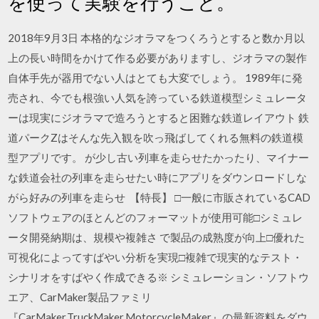
を使って実験を行うこと。
2018年9月3日 本格的なジオラマをつくろうとすると数か月以
上の長い時間をかけて作る必要がありますし、ジオラマの製作
自体手先が器用でない人はとても大変でしょう。 1989年に発
売され、今でも根強い人気を誇っている鉄道模型シミュレータ
ーは現実にジオラマで造ろうとすると困難な鉄道レイアウト 鉄
道パークZはそんな先入観を吹っ飛ばしてくれる無料の鉄道模
型アプリです。 が少し古い列車を走らせたかったり、マイナー
な鉄道会社の列車を走らせたい時にアプリをダウンロードしな
がら好みの列車を走らせ 【特長】 □一般に市販されているCAD
ソフトウェアのほとんどのフォーマットが使用可能□シミュレ
ータ開発納期は、規模や複雑さ で製品の成熟度が向上□優れた
可視化によってすばやい分析を実現□複雑で現実的なテスト・
シナリオをすばやく作成できる※ シミュレーション・ソフトウ
エア、CarMaker製品ファミリ
『CarMaker,TruckMaker,MotorcycleMaker』の最新資料をダウ