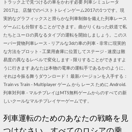
トラック上で見つけるの車をかわす必要 ‎列車シミュレータ
2017は、店舗でのベストトレインゲーム2017の1つです。現
実的なグラフィックスと滑らかな列車制御を備えた列車レース
ゲームにも分類することができます。曲がりくねった鉄道で私
たちとユーロの異なるタイプの運転を開始しましょう。このス
ーパー貨物列車レース - リアルな3dの車の列車 - 非常に現実的
な方法をプロット - 工業用倉庫に位置してステージ - 速度は難
易度の異なるレベルで変化します - 限りすることができますよ
うに行きます あなたは本物の電車の運転手であるかのように、
それは今振る舞うダウンロード！ 最新バージョンを入手する：
Train vs Train - Multiplayer ゲーム から レース ために Android.
列車対列車 - マルチプレイはMTS無料ゲームからのすべての新
しいクールなマルチプレイヤーゲームです。
列車運転のためのあなたの戦略を見
つけなさい。すべてのロシアの乗