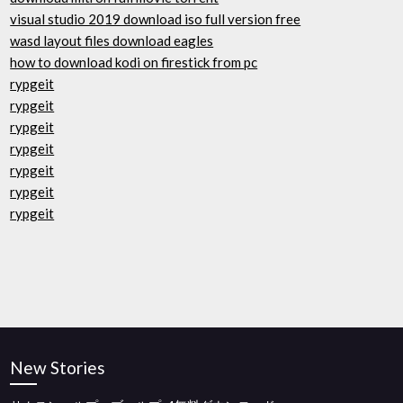
visual studio 2019 download iso full version free
wasd layout files download eagles
how to download kodi on firestick from pc
rypgeit
rypgeit
rypgeit
rypgeit
rypgeit
rypgeit
rypgeit
New Stories