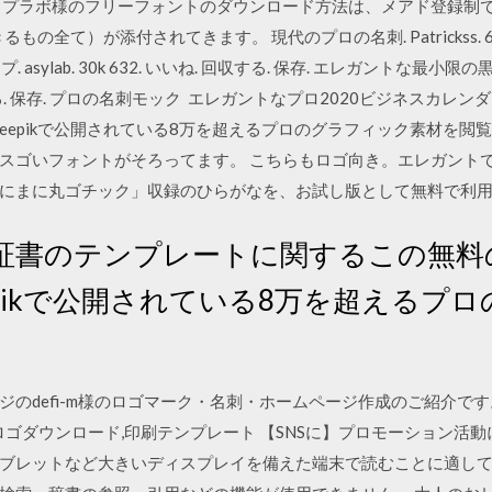
イプラボ様のフリーフォントのダウンロード方法は、メアド登録制で
全て）が添付されてきます。 現代のプロの名刺. Patrickss. 665k 
asylab. 30k 632. いいね. 回収する. 保存. エレガントな最
いいね. 回収する. 保存. プロの名刺モック エレガントなプロ2020ビジネ
eepikで公開されている8万を超えるプロのグラフィック素材を閲覧
スゴいフォントがそろってます。 こちらもロゴ向き。エレガント
にまに丸ゴチック」収録のひらがなを、お試し版として無料で利
証書のテンプレートに関するこの無料
epikで公開されている8万を超えるプ
のdefi-m様のロゴマーク・名刺・ホームページ作成のご紹介です。
ロゴダウンロード,印刷テンプレート 【SNSに】プロモーション活
ブレットなど大きいディスプレイを備えた端末で読むことに適し