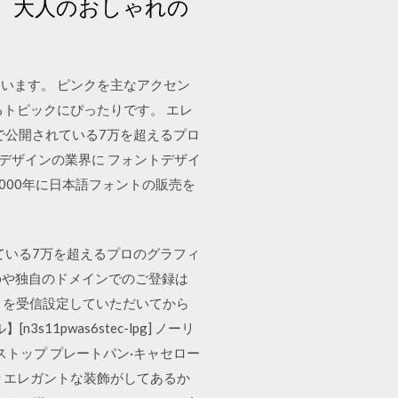
 大人のおしゃれの
います。 ピンクを主なアクセン
トピックにぴったりです。 エレ
kで公開されている7万を超えるプロ
やデザインの業界に フォントデザイ
000年に日本語フォントの販売を
れている7万を超えるプロのグラフィ
.ne.jpや独自のドメインでのご登録は
com を受信設定していただいてから
11pwas6stec-lpg] ノーリ
ガラストップ プレートパン·キャセロー
りエレガントな装飾がしてあるか