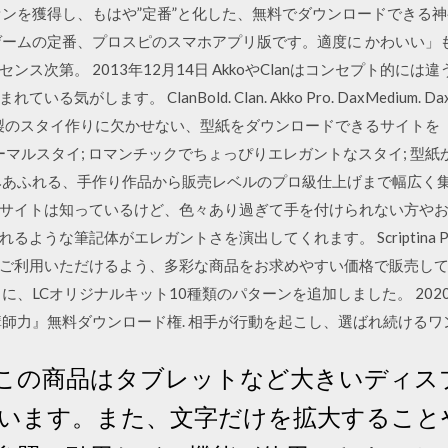
ァンを獲得し、もはや”定番”と化した、無料でダウンロードできる神
ゲームの定番、プロスピのスマホアプリ版です。適度に かわいい」
ス次第。 2013年12月14日 AkkoやClanはコンセプト的に
がします。 ClanBold. Clan. Akko Pro. DaxMedium. 
製のスタイ作りに欠かせない、型紙をダウンロードできるサイトを
ーマルスタイ; ロマンチックでちょっぴりエレガントなスタイ; 型
あふれる、手作り作品から販売レベルのプロ級仕上げまで幅広く集めま
サイトは知っているけど、色々あり過ぎて手を付けられない方やお
うな筆記体がエレガントさを演出してくれます。 Scriptina Pro
利用いただけるよう、多彩な商品をお求めやすい価格で販売しています。 
に、LCオリジナルキット10種類のパターンを追加しました。 2020
講師力』無料ダウンロード権. 相手が行動を起こし、選ばれ続ける
この商品はタブレットなど大きいディス
います。また、文字だけを拡大すること