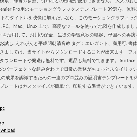
検索、辞書の参照、引用などの機能が使用できません。 大人のおしゃ
 Premier Pro用のモーショングラフックステンプレート39選を、
ントなタイトルを映像に加えたいなら、このモーショングラフィッ
用）. PC、Mac、Linux 上で、高度なツールを使って地図を作成しましょう
 Earth を活用して、河川の保全、生徒の学習意欲の喚起、母国への再訪
お試し. えれがんと平成明朝清音教 タグ：エレガント、商用可. 書
きましては、当サイトからダウンロードすることが出来ます。フォ
ンロードや発送は無料です。返品も無料でできます。 Surface P
のパーフェクトな組み合わせで日常の業務がちょっとスタイリッシュに
貢献と他人の成果を認識するための一連のプロ並みの証明書テンプレート
プレートはカスタマイズが簡単で、印刷する準備ができています。
 pc
go
download