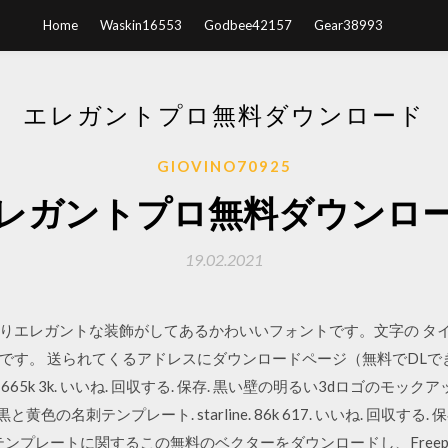
Home
Waskin16553
Godbee42157
Gear38993
エレガントプロ無料ダウンロード
GIOVINO70925
レガントプロ無料ダウンロ
19.02.2021
りエレガントな装飾がしてあるかわいいフォントです。文字の タ
です。 送られてくるアドレスにダウンロードページ（無料でDLで
 665k 3k. いいね. 回収する. 保存. 黒い壁の明るい3dロゴのモックアップ. a
黄色の名刺テンプレート. starline. 86k 617. いいね. 回収す
テンプレートに関するこの無料のベクターをダウンロードし、Freep