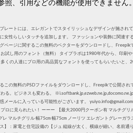
参照、引用などの機能が使用できません。
「
プレートには、エレガントでスタイリッシュなデザインが施されて
に女性らしいタッチを追加します。 ファッションや装飾に関連する
ページに関するこの無料のベクターをダウンロードし、Freepi
お試し用のフォント（無料） タイプラボは1980年代から、印刷
と多くの人達にプロ用の高品質なフォントを使ってもらいたいと、2
この無料のPSDファイルをダウンロードし、Freepikで公開さ
ジネスも変わる。 ※i.softbank.jp,ezweb.ne.jp,docomo
ルに入っている可能性がございます。 yuiyo.info@gmail.
に見られたい！ ーーー ️ 【最大2000円クーポン有 マルチグリル】[n3s
プログレ マルチグリル 幅75cm 幅75cm ノーリツ エレガントグレー
ス】：家電と住宅設備の【ジュ 縦線が太く、横線が細い、名前通