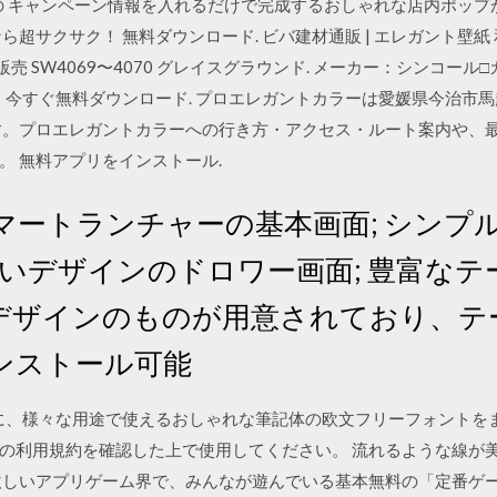
の キャンペーン情報を入れるだけで完成するおしゃれな店内ポップ
リなら超サクサク！ 無料ダウンロード. ビバ建材通販 | エレガント壁紙 
販売 SW4069〜4070 グレイスグラウンド. メーカー：シンコー
 今すぐ無料ダウンロード. プロエレガントカラーは愛媛県今治市馬越町
す。プロエレガントカラーへの行き方・アクセス・ルート案内や、
。 無料アプリをインストール.
日 スマートランチャーの基本画面; シン
すいデザインのドロワー画面; 豊富なテ
デザインのものが用意されており、テ
ンストール可能
ントに、様々な用途で使えるおしゃれな筆記体の欧文フリーフォントを
の利用規約を確認した上で使用してください。 流れるような線が美
わりの激しいアプリゲーム界で、みんなが遊んでいる基本無料の「定番ゲ