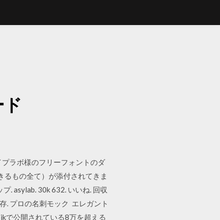
ード
イプラボ様のフリーフォントのダ
きるもの全て）が添付されてきま
sylab. 30k 632. いいね. 回収
る. 保存. プロの名刺モック エレガント
ikで公開されている8万を超える