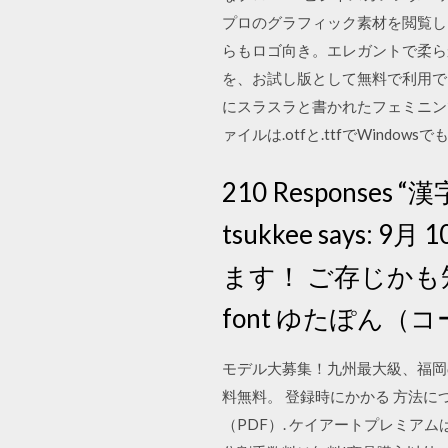
プロのグラフィック素材を閲覧し
らもロゴ向き。エレガントで柔ら
を、お試し版として無料で利用でき
にスラスラと書かれたフェミニン
ァイルは.otfと.ttfでWindowsで
210 Respons
tsukkee says: 
ます！ ご存じか
font ゆたぽん（
モデル大募集！九州最大級、福岡
料無料。 登録時にかかる 方法に
（PDF）. ケイアートプレミ