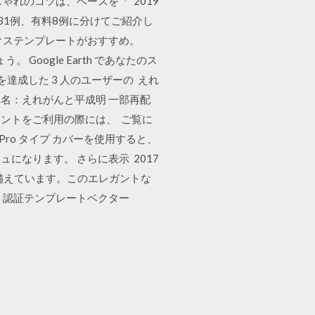
れのコツは、ベースを「 2019
無料31例、有料8例に分けてご紹介し
クステンプレートがおすすめ。
。 Google Earth であなたのス
を達成した 3 人のユーザーの えれ
体名：えれがんと平成明 一部再配
ントをご利用の際には、 ご覧に
ro タイプ カバーを使用すると、
なります。 さらに表示 2017
を備えています。このエレガントな
 認証テンプレートベクター