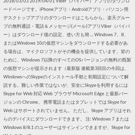
2018/03/03 2019/04/01 Viber（バイバー）アプリのダウンロ
ードページです。iPhoneアプリ・Androidアプリ・パソコン用
デスクトップアプリのダウンロードはこちらから。楽天グルー
プの無料通話・電話＆メッセージ(メール)アプリViber（バイバ
ー）はダウンロード後の設定、使い方も簡 … Windows 7、8、
またはWindows 10の仮想マシンをダウンロードする必要があ
る場合は、マイクロソフトがその機会を提供しています。皆の
ために、Windows 7以降のすべてのOSバージョンの無料の既製
の仮想マシンが提示されます（最新版 連載第3回目の今回は、
WindowsへのSkypeのインストール手順と初期設定について解
説する。難しい作業ではないが、安全にSkypeを利用するには
Skype for Web 対応 Web ブラウザ Microsoft Edge と最新バー
ジョンの Chrome。 携帯電話またはタブレットでは Skype for
Web はサポートされていません。 ただし、Skype アプリはそれ
らのデバイスにダウンロードできます。 注: Windows 7 または
Windows 8/8.1 のユーザーはサインインできますが、Skype for