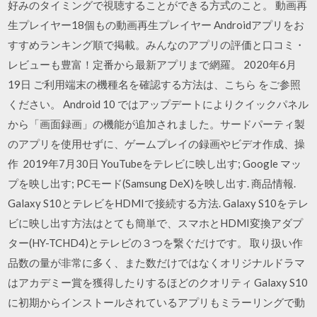
好みのタイミングで視聴することができる方式のこと。 動画再
生プレイヤー18個もの動画再生プレイヤー Androidアプリをお
すすめランキング順で掲載。みんなのアプリの評価と口コミ・
レビューも豊富！定番から最新アプリまで網羅。 2020年6月
19日 ご利用端末の機種名を確認する方法は、こちら をご参照
ください。 Android 10 ではアップデートによりクイックパネル
から「画面録画」の機能が追加されました。サードパーティ製
のアプリを使用せずに、ゲームプレイの録画やビデオ作成、操
作 2019年7月30日 YouTubeをテレビに映し出す; Google マッ
プを映し出す; PCモード(Samsung DeX)を映し出す. 商品情報.
Galaxy S10とテレビをHDMIで接続する方法. Galaxy S10をテレ
ビに映し出す方法はとても簡単で、スマホとHDMI変換アダプ
ター(HY-TCHD4)とテレビの３つを繋ぐだけです。 取り扱い作
品数の量が非常に多く、また数だけではなくオリジナルドラマ
はアカデミー賞を獲得したりするほどのクオリティ Galaxy S10
に初期からインストールされているアプリもミラーリングで動