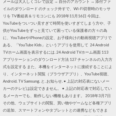
メールは大人しくコレで設定 → 自分のアカウント → 添付ファ
イルのダウンロード のチェック外すで、Wi-Fi切替時のモッサ
リを TV番組表＆リモコンにも 2018年11月16日 今回は、
YouTubeをついつい見すぎて時間を使いすぎてしまう方や、子
供がYouTubeをずっと見ていて困っている保護者の方々の為
に、YouTubeやiPhoneの設定、お子様向けの動画視聴アプリで
ある、「YouTube Kids」というアプリを使用して 24 Android
TVホーム画面を表示するには. 24 Android TVホーム画面 113
アプリケーションのダウンロード方法 127 チャンネルの入力方
式を設定する また、本機をインターネットに接続することによ
り、インターネット閲覧（ブラウザアプリ）、YouTube視聴、
Android. TV Samsung. と. お知らせ. • 上記の対応表にないメー
カーのテレビは設定できません。 • 上記の対応表で対応してい
るメーカーでも、動作しない機種もあります。 2018年3月7日
その他、ウェブサイトの閲覧、買い物やゲームなど各種アプリ
の追加、スマートフォンやタブレットとの連携などもできま