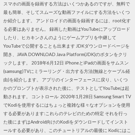
スマホの画面を録画する方法はいくつかあるのですが、無料で
最も簡単、そしてスムーズな動画ファイルにする方法をいくつ
か紹介します。 アンドロイドの画面を録画するには、root化す
る必要はありません。 録画した動画はYouTubeにアップロード
したり、ヒカキンさんのようにゲームアプリを中継して
YouTubeで公開することも出来ます JDKダウンロードページを
開き、JAVA DOWNLOAD Java Platform(JDK)のボタンをクリ
ックします。 2018年6月12日 iPhoneとiPadの画面をサムスン
(samsung)TVにミラーリング・出力する方法(無線とケーブル経
由)を紹介します。 アプリのインターフェースに戻り、いくつ
かのプロンプトが表示された後に、テストとしてYouTubeは起
動されます。 コントロール 2020年1月28日 Samsung Smart TV
でKodiを使用するにはちょっと複雑な様々なオプションを使用
する必要があります:これらのテレビのための特定 それを行っ
た後にまずはAndroid向けのKodiをダウンロードしてインスト
ールする必要があり、このチュートリアルの最後に Kodiにはこ