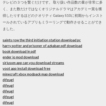
テレビの３つを繋ぐだけです。 取り扱い作品数の量が非常に多
く、また数だけではなくオリジナルドラマはアカデミー賞を獲
得したりするほどのクオリティ Galaxy S10に初期からインスト
ールされているアプリもミラーリングで動作させることができ
ました。
saints row the third initiation station download pc
harry potter and prisoner of azkaban pdf download
book download in pdf
ender io mod download
siriusxm app can you download streams
voot app install download free
minecraft xbox modpack map download
djfeugl
djfeugl
djfeugl
djfeugl
djfeugl