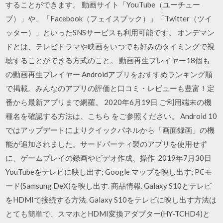
することができます。 動画サイト「YouTube（ユーチュー
ブ）」や、「Facebook（フェイスブック）」「Twitter（ツイ
ッター）」といったSNSサービスも利用可能です。 オンデマン
ドとは、テレビドラマや映画をいつでも好みのタイミングで視
聴することができる方式のこと。 動画再生プレイヤー18個も
の動画再生プレイヤー Androidアプリをおすすめランキング順
で掲載。みんなのアプリの評価と口コミ・レビューも豊富！定
番から最新アプリまで網羅。 2020年6月19日 ご利用端末の機
種名を確認する方法は、こちら をご参照ください。 Android 10
ではアップデートによりクイックパネルから「画面録画」の機
能が追加されました。サードパーティ製のアプリを使用せず
に、ゲームプレイの録画やビデオ作成、操作 2019年7月30日
YouTubeをテレビに映し出す; Google マップを映し出す; PCモ
ード(Samsung DeX)を映し出す. 商品情報. Galaxy S10とテレビ
をHDMIで接続する方法. Galaxy S10をテレビに映し出す方法は
とても簡単で、スマホとHDMI変換アダプター(HY-TCHD4)と