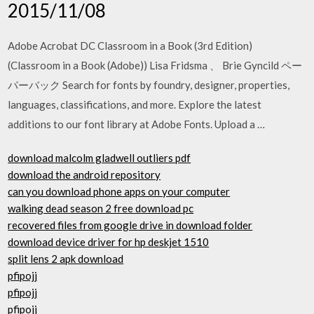
2015/11/08
Adobe Acrobat DC Classroom in a Book (3rd Edition)
(Classroom in a Book (Adobe)) Lisa Fridsma 、 Brie Gyncild ペー
パーバック Search for fonts by foundry, designer, properties,
languages, classifications, and more. Explore the latest
additions to our font library at Adobe Fonts. Upload a …
download malcolm gladwell outliers pdf
download the android repository
can you download phone apps on your computer
walking dead season 2 free download pc
recovered files from google drive in download folder
download device driver for hp deskjet 1510
split lens 2 apk download
pfipojj
pfipojj
pfipojj