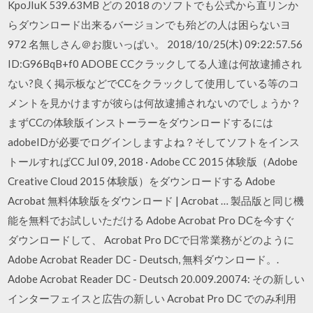
KpoJIuK 539.63MB どの 2018 のソフトでも公式から直リンか
らダウンロード出来るバージョンでも殆どの人は困らないヨ
972 名無しさん＠お腹いっぱい。 2018/10/25(木) 09:22:57.56
ID:G96BqB+f0 ADOBE CCクラックしてる人達は何故逮捕され
ない?良く掲示板などでCCをクラックして使用している等のコ
メントを見かけますが彼らは何故逮捕されないのでしょうか？
まずCCの体験版インストーラーをダウンロードするには
adobeIDが必要でログインしますよね？そしてソフトをインス
トールすればCC Jul 09, 2018 · Adobe CC 2015 体験版（Adobe
Creative Cloud 2015 体験版）をダウンロードする Adobe
Acrobat 無料体験版をダウンロード | Acrobat … 製品版と同じ機
能を無料でお試しいただける Adobe Acrobat Pro DCを今すぐ
ダウンロードして、 Acrobat Pro DCで日常業務がどのように
Adobe Acrobat Reader DC - Deutsch, 無料ダウンロード。.
Adobe Acrobat Reader DC - Deutsch 20.009.20074: その新しい
インターフェイスと広告の新しい Acrobat Pro DC でのみ利用