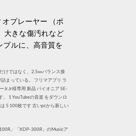
ディオプレーヤー （ポ
、大きな傷汚れなど
ンプルに、高音質を
だけではなく、2.5㎜バランス接
詰まっている。 フリマアプリ ラ
ニーJr.Jr様専用 新品 パイオニア SE-
す。 1 YouTubeの音楽 をダウンロ
は 5 100枚です 古いpcから新しい
」「XDP-300R」のMusicア