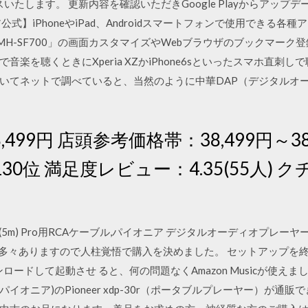
リリースいたします。 更新内容を確認いただきGoogle Playからア
式】iPhoneやiPad、Androidスマートフォンで使用できる各種
「DMH-SF700」の画面カスタマイズやWebブラウザのブックマー
ヤホンで音楽を聴くときにXperia XZかiPhone6sといったスマホ
いてネットで調べていると、当然のように中華DAP（デジタルオ
499円 店頭参考価格帯：38,499円～38,
0位 満足度レビュー：4.35(55人) ク
CA Pro(5m) Pro用RCAケーブル,パイオニア デジタルオーディオプレーヤー
ことも多々ありますので人柱覚悟で購入を決めました。 セットアップを終え
ウンロードして起動させ ると、何の問題なくAmazon Musicが使えまし
r(パイオニア)のPioneer xdp-30r（ポータブルプレーヤー）