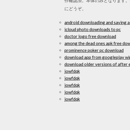
作確認済。本体のみとなります。
にどうぞ。
android downloading and saving a 
icloud photo downloads to pc
doctor logo free download
among the dead ones apk free do
prominence poker pc download
download app from googleplay w
download older versions of after 
jowfdqk
jowfdqk
jowfdqk
jowfdqk
jowfdqk