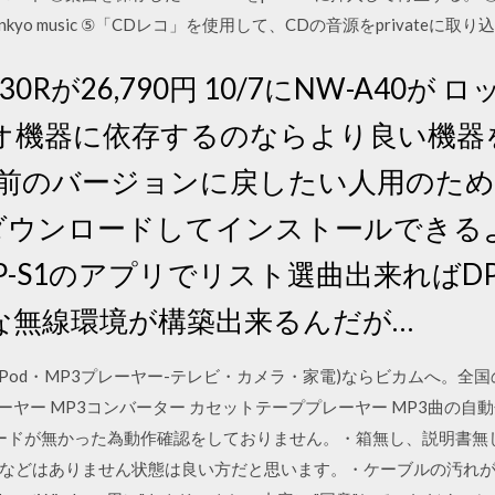
kyo music ⑤「CDレコ」を使用して、CDの音源をprivateに取り込む。 2
P30Rが26,790円 10/7にNW-A40
オ機器に依存するのならより良い機器
以前のバージョンに戻したい人用のた
Dにダウンロードしてインストールでき
P-S1のアプリでリスト選曲出来ればDP
な無線環境が構築出来るんだが…
(iPod・MP3プレーヤー-テレビ・カメラ・家電)ならビカムへ。全国
ーヤー MP3コンバーター カセットテーププレーヤー MP3曲の自
ードが無かった為動作確認をしておりません。・箱無し、説明書無
などはありません状態は良い方だと思います。・ケーブルの汚れがあ