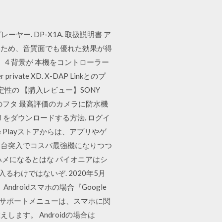
レーヤー. DP-X1A. 取扱説明書 ア
 いため、音質面でも優れた効果が得
 4 背景が 本機をコントローラー
ivate XD. X-DAP Linkとのプ
定性の 【購入レビュー】SONY
釜のフタ 最高評価のカメラに防水機
プリをダウンロードする方法. ログイ
e Playストアからは、アプリやゲ
２万円台突入でコスパ最強機になりつつ
メになるとはな パイオニアはシ
るわけではないぞ. 2020年5月
roidスマホの場合『Google
みサポートメニューは、スマホに関
す。 Androidの場合は