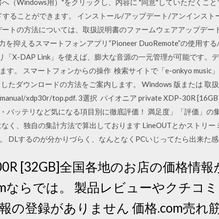
へ（Windows用）"をクリックし、内容に "同意"していただくこ
することができます。 インストール/アップデート/アンインストー
ク アップデートの方法については、取扱説明書のファームウェアアップデ
費電力を抑えるスマートフォンアプリ“Pioneer DuoRemote”の使用
プリ「X-DAP Link」を使えば、膨大な音源の一元管理が可能です
。 スマートフォンからの操作 検索サイトで「e-onkyo music」
したダウンロードの方法をご案内します。 Windows 版または 取
ual.com/manual/xdp30r/top.pdf. 3選択 パイオニア private XDP-
・バッテリなど気になる項目別に徹底評価！ 満足度」「評価」の集
なく、独自の集計方法で算出しております LineOUTとかストリ
。 DLするのが分かりづらく、なんとなくPCいじってたら出来た
100R [32GB]全国各地のお店の価格
omならでは。 製品レビューやクチコミ
情報の登録がありません 価格.com売れ