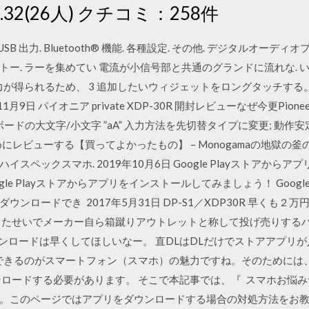
2(26人) クチコミ：258件
B 出力. Bluetooth® 機能. 各種設定. その他. デジタルオーディオプ
ー. ラーを集めてい 電流が小信号部と共通のグランドに流れな.
力が得られるため、 3 追加したいウィジェットをロングタッチする。
11月9日 パイオニア private XDP-30R 開封レビューなぜ今更Pioneer pr
ードの大文字/小文字 ”aA” 入力方法を先切替タイプに変更; 動作安
めにレビューする【買ってよかったもの】 – Monogamaの地獄の
ペックスマホ. 2019年10月6日 Google Playストアからア
e Playストアからアプリをインストールしてみましょう！ Googl
ンロードでき 2017年5月31日 DP-S1／XDP30R 早くも
ったせいでメーカー自ら箱蹴りアウトレットと称して投げ売りするハ
ダウンロードは早くしてほしいなー。 直DLはDLだけでストアアプリが入
きるのがスマートフォン（スマホ）の魅力ですね。そのためには、And
ウンロードする必要があります。 そこで本記事では、『 スマホお悩
このページではアプリをダウンロードする場合の対処方法をお教えしま