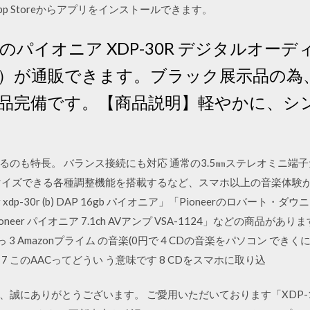
合はApp Storeからアプリをインストールできます。
ニア)のパイオニア XDP-30R デジタルオー
）が通販できます。ブラック展示品の為
品完備です。【商品説明】軽やかに、シ
のも特長。 バランス接続にも対応 通常の3.5㎜ステレオミニ端子
マイズできる各種調整機能を搭載するなど、スマホ以上の音楽体験が
r xdp-30r (b) DAP 16gb パイオニア」「Pioneerのロバート・ダウ
ioneer パイオニア 7.1ch AVアンプ VSA-1124」などの商品がありま
 3 Amazonプライム の音楽(0円で 4 CDの音楽をパソコン できくに
7 このAACってどうい う意味です 8 CDをスマホに取り込
にありがとうございます。 ご愛用いただいております「XDP-100R