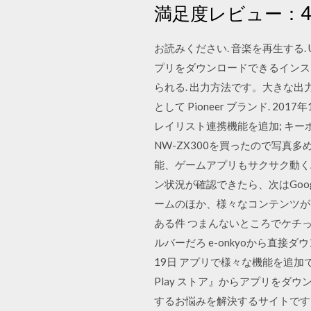
満足度レビュー：4.3
お読みください. 音楽を再生する. US
プリをダウンロードできるインスト
られる. 出力方法です。大きな出
として Pioneer ブランド. 2017年
レイリスト連携機能を追加; キーボ
NW-ZX300を買ったので写真多
能、ゲームアプリもサクサク動くハイス
ン状況が確認できたら、次はGoogl
ームのほか、様々なコンテンツがダウ
ある件 つまんないところでケチ
ルバーだろ e-onkyoから直接
19日 アプリで様々な機能を追加で
Play ストア』からアプリをダ
するお悩みを解決するサイトです。