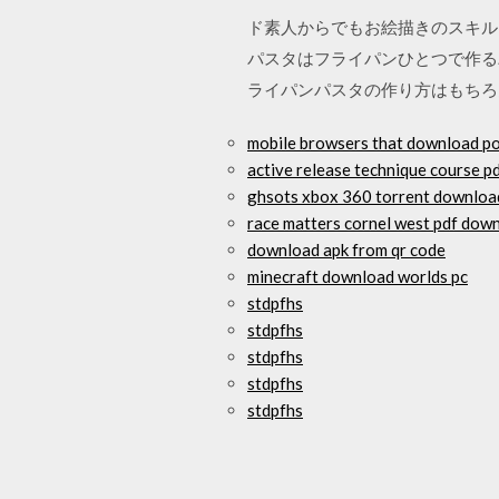
ド素人からでもお絵描きのスキル
パスタはフライパンひとつで作る
ライパンパスタの作り方はもちろ
mobile browsers that download p
active release technique course 
ghsots xbox 360 torrent downloa
race matters cornel west pdf dow
download apk from qr code
minecraft download worlds pc
stdpfhs
stdpfhs
stdpfhs
stdpfhs
stdpfhs