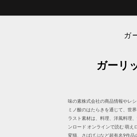
ガ
ガーリ
味の素株式会社の商品情報やレシ
ミノ酸のはたらきを通じて、世界中
ラスト素材は、料理、洋風料理、洋
ンロード オンラインで読む 萌えロ
変猫、さばげぶなど超有名9作品の