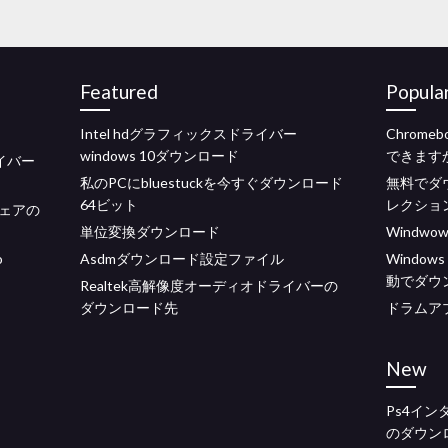
Featured
Popula
Intel hdグラフィックスドライバー
Chrom
windows 10ダウンロード
できます
ライバー
私のPCにbluestuckを今すぐダウンロード
無料でダ
64ビット
レクショ
ムウェアの
単位変換ダウンロード
Windwo
o
Asdmダウンロード設定ファイル
Windows 
動でダウ
Realtek高解像度オーディオドライバーの
ダウンロード先
ドラムア
New
Ps4イ
のダウン