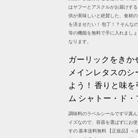
はヤフーとアスクルがお届けする
供が美味しいと絶賛した、食材の
を済ませたい！ 包丁！？そんなの使
等の機能を無料で手に入れましょう。 7
なります。
ガーリックをきか
メインレタスのシーザ
よう！ 香りと味
ム シャトー・ド・フ
調味料のラベルシールです💡真ん
イズなので、容器を選ばずにお使
すの 基本送料無料 【正規品】＜ボデ