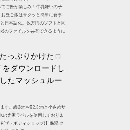
ってご飯が楽しみ！牛乳嫌いの子
 お昼ご飯はサクッと簡単に食事
ロードと日本語化。数万円のソフトと同
Linux)のファイルを共有できるように
たっぷりかけたロ
プリをダウンロードし
ーしたマッシュルー
。縦2cm×横2.3cmと小さめサ
耐水の光沢ラベルを使用しておりま
OP(ザ・ボディショップ)】保湿 ク