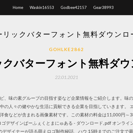
Home
Waskin16553
Godbee42157
Gear38993
ーリックバターフォント無料ダウンロ
GOHLKE2862
ックバターフォント無料ダウ
22.01.2021
ピ、味の素グループの目指す姿など企業情報をご紹介します。味
の人々の健やかな生活に貢献できる企業を目指していきます。 エスカルゴ
食などが含まれる画像素材です。この素材の料金は11,000円～38
ゴデザインぱーふぇくとまにゅある - ダウンロード, pdf オンラ
デザイナーが語る萌えロゴ制作秘話、ハウ 15時までのご注文で最短