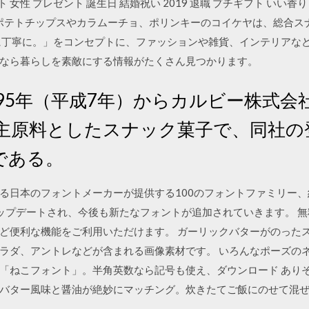
ト 女性 プレゼント 誕生日 結婚祝い 2019 退職 プチギフト いい香り
ist.com ポテトチップスやカラムーチョ、ポリンキーのコイケヤは、総
に丁寧に。」をコンセプトに、ファッションや雑貨、インテリアな
なら暮らしを素敵にする情報がたくさん見つかります。
95年（平成7年）からカルビー株式会
主原料としたスナック菓子で、同社の
）である。
る日本のフォントメーカーが提供する100のフォントファミリー、
は随時アップデートされ、今後も新たなフォントが追加されていきます。
便利な機能をご利用いただけます。 ガーリックバターがのったステーキ 
ラダ、アントレなどが含まれる画像素材です。 いろんなポーズの
「ねこフォント」。半角英数なら記号も使え、ダウンロード あり
バター風味と醤油が絶妙にマッチング。炊きたてご飯にのせて混