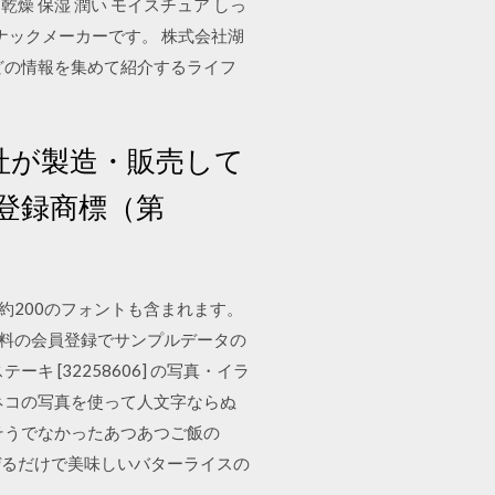
 乾燥 保湿 潤い モイスチュア しっ
合スナックメーカーです。 株式会社湖
どの情報を集めて紹介するライフ
社が製造・販売して
登録商標（第
約200のフォントも含まれます。
 無料の会員登録でサンプルデータの
[32258606] の写真・イラ
ネコの写真を使って人文字ならぬ
そうでなかったあつあつご飯の
ぜるだけで美味しいバターライスの