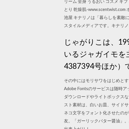
リーム 全身 うるおい コスメ ギフ
とり 乾燥肌-www.scentw
池屋 キナリノは「暮らしを素敵
スタイルメディアです。キナリノ
じゃがりこは、19
いるジャガイモを
4387394号ほか
その中にはモリサワをはじめとす
Adobe Fontsのサービス
ダウンロードやライトボックスなど
スト素材は、白いお皿、サイドサ
ネコ文字をフォント化させたのが
友。「ガーリックバター醤油」。
出来上がり！