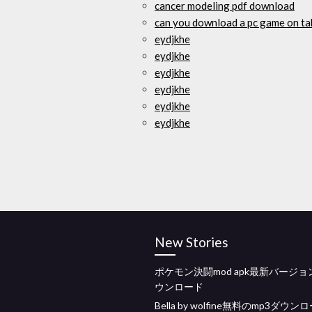
cancer modeling pdf download
can you download a pc game on ta
eydjkhe
eydjkhe
eydjkhe
eydjkhe
eydjkhe
eydjkhe
New Stories
ポケモン決闘mod apk最新バージ
ウンロード
Bella by wolfine無料のmp3ダウン