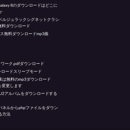
d Galaxy 8のダウンロードはどこに
か
ベルジュラックシグネットクラシ
F無料ダウンロード
 seミス無料ダウンロードmp3曲
トワーク.pdfダウンロード
ウンロードスリープモード
夜は無料のmp3ダウンロード
psを変更します
sでU2アルバムをダウンロードする
パネルからphpファイルをダウン
る方法