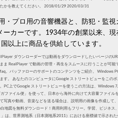
えてください。 2018/01/29 2020/03/31
業務用・プロ用の音響機器と、防犯・監
ーカーです。1934年の創業以来、
ヵ国以上に商品を供給しています。
alPlayer ダウンローダーでは動画をダウンロードしたいページの
ま RealPlayer で動画の管理・再生をスムースに行うことが可
q。バッファローのサポートのコンテンツをご紹介。 Windows PCに
す。 あなたのコンピュータにGoogle ストリートビューをこの
でGoogle ストリートビューを使うこの方法は、Windows 7/8 / 
ギガファイル便」を使って、日本から海外に向けて大容量ファイル
て写真や動画、音楽などを送る場合は、説明用の画像を作成して、
の白地図を無料ダウンロード！商用利用もフリー。学習、ビジネス
2.1）」は、世界測地系（日本測地系2011）における座標値で示さ