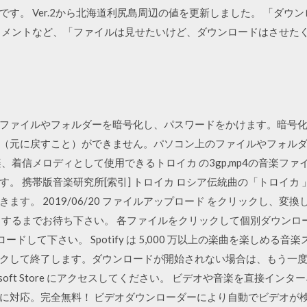
す。 Ver.2から北海道利尻島周辺の値を更新しました。 「ダウ
ュメントなど、「ファイルは見せたいけど、ダウンロードはさせた
ファイルやフォルダーを暗号化し、パスワードをかけます。暗号
（元に戻すこと）ができません。パソコン上のファイルやフォル
、着信メロディとして使用できるトロイカ の3gp,mp4の音楽フ
携帯版音楽研究所[索引] トロイカ ロシア伝統曲の「トロイカ 」のmid
ます。 2019/06/20 ファイルアップロード をクリックし、変
了するまでお待ち下さい。 各ファイルをクリックして個別ダウンロ
ードして下さい。 Spotify は 5,000 万以上の楽曲を楽しめる
クして終了します。ダウンロードが開始されない場合は、もう一度
osoft Store にアクセスしてください。 ビデオや音楽を直接イ
に対応。完全無料！ ビデオダウンローダーにより自動でビデオが