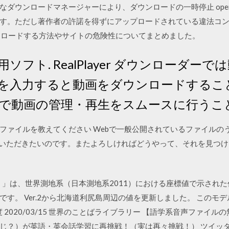
ダウンロードマネージャーにより、ダウンロードの一時停止 open
す。ただし著作者の許諾を得ずにアップロードされている違法コ
ダウンロードする方法やサイトの危険性についてまとめました。
フト. RealPlayer ダウンローダー
Lを入力すると動画をダウンロードするこ
ayer で動画の管理・再生をスムースに行う
ファイルを教えてください Webで一般公開されているファイルの
ていただきたいのです。またよろしければどうやって、それを見つ
2.1）」は、世界測地系（日本測地系2011）における座標値で示さ
す。 Ver.2から北海道利尻島周辺の値を更新しました。 このモ
 2020/03/15 世界のことばライブラリー 【語学系音声ファイル
じ？）が英語・英会話学習に再挑戦！（実は再々挑戦！） ツイッ