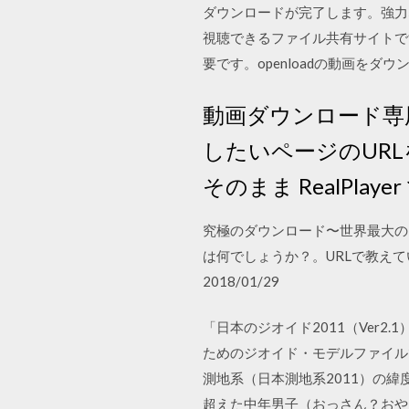
ダウンロードが完了します。強力な
視聴できるファイル共有サイトで
要です。openloadの動画を
動画ダウンロード専用ソ
したいページのUR
そのまま RealPl
究極のダウンロード〜世界最大の
は何でしょうか？。URLで教え
2018/01/29
「日本のジオイド2011（Ver
ためのジオイド・モデルファイルで
測地系（日本測地系2011）の緯度
超えた中年男子（おっさん？おや