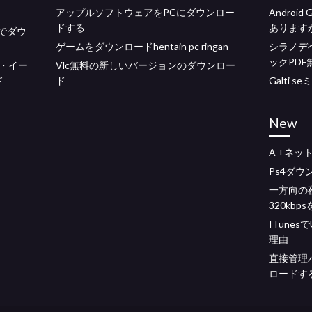
アップルソフトウェアをPCにダウンロー
Androi
ドする
あります
無料でダウ
ゲームをダウンロードhentain pc ringan
シラノデ
ックPD
・イー
Vlc無料の新しいバージョンのダウンロー
ド
ド
Galti
New
A +ネッ
Ps4ダ
一方向の
320kb
ITune
理由
直接管理
ロードす