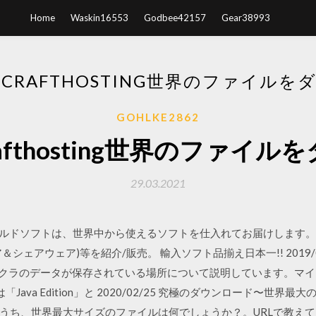
Home
Waskin16553
Godbee42157
Gear38993
NECRAFTHOSTING世界のファイル
GOHLKE2862
crafthosting世界のファ
29.03.2021
ルドソフトは、世界中から使えるソフトを仕入れてお届けします。 
アウェア)等を紹介/販売。 輸入ソフト品揃え日本一!! 2019/08/1
ock）マイクラのデータが保存されている場所について説明しています。
tには「Java Edition」と 2020/02/25 究極のダウンロード〜世
うち、世界最大サイズのファイルは何でしょうか？。URLで教え