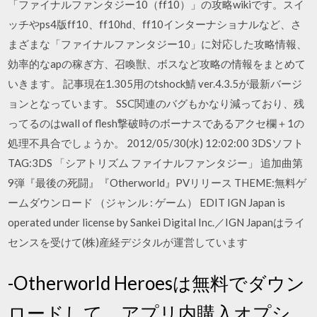
「ファイナルファンタジー10（ff10）」の攻略wikiです。スイ
ッチやps4版ff10、ff10hd、ff10インターナショナルなど、さ
まざまな「ファイナルファンタジー10」に対応した攻略情報、
効率的なapの稼ぎ方、召喚獣、ボスなど攻略の情報をまとめて
いきます。 記事現在1.305用のtshock鯖 ver.4.3.5が最新バージ
ョンとなっています。 SSC関連のバグもかなり減っており、残
ってるのはwall of flesh撃破時のボーナスであるアクセ欄＋1の
処理不具合でしょうか。 2012/05/30(水) 12:02:00 3DSソフト
TAG:3DS 「シアトリズム ファイナルファンタジー」 追加曲第
9弾『最後の死闘』『Otherworld』PVリリース THEME:無料ゲ
ームダウンロード （ジャンル : ゲーム） EDIT IGN Japan is
operated under license by Sankei Digital Inc.／IGN Japanはライ
センスを受けて(株)産経デジタルが運営しています
-Otherworld Heroesは無料でダウン
ロードして、アプリ内購入オプシ