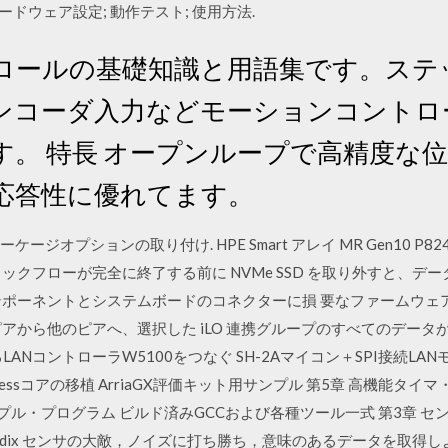
ードウェア設定; 動作テスト; 使用方法.
ロールの基礎知識と用語集です。ステ
ンコーダ入力などモーションコントロ
す。 特長 オープンループで高精度な
の応答性に優れてます。
ケージオプションの取り付け. HPE Smart アレイ MR Gen10 P
クフローが完全に終了する前に NVMe SSD を取り外すと、データが
コンポーネントとシステムボードのコネクターに損 要なファームウ
アから他のピアへ、選択した iLO 連携グループのすべてのデータが
LANコントローラW5100をつなぐ SH-2Aマイコン＋SPI接続LANモ
ressコアの移植 ArriaGX評価キット用サンプル 第5章 高機能タ
プル・プログラム ビルド済みGCCおよび各種ツール一式 第3章 
ndix センサの大敵，ノイズに打ち勝ち，意味のあるデータを取得しよう!