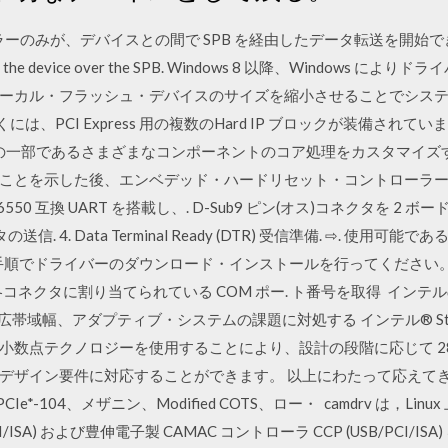
のみが、デバイスとの間で SPB を経由したデータ転送を開始できます。Only 
 and from the device over the SPB. Windows 8 以降、Wind
ル・フラッシュ・デバイスのサイズを縮小させることでシステムコストを 
A の多くには、PCI Express 用の複数のHard IP ブロックが装備
ムの一部であるさまざまなコンポーネントのコア処理をカスタマイズ
とを示した後、エンベデッド・ハードリセット・コントローラーがト
0 互換 UART を搭載し、. D-Sub9 ピン(オス)コネクタを 2 ボ
. Data Terminal Ready (DTR) 受信準備. ⇨. 使用可能であることを通
以下の手順でドライバーのダウンロード・インストールを行ってください。 ○
leNo. 各コネクタに割り当てられている COM ポー. ト番号を取得 
広帯域幅、アダプティブ・システムの課題に対処する インテル® Strat
動小数点テクノロジーを使用することにより、設計の段階に応じて 28nm St
デザイン要件に対応することができます。 以上にわたって応えてきた
、PCIe*-104、メザニン、Modified COTS、ロー・ camdrv は，Li
 (PCI/ISA) および豊伸電子製 CAMAC コントローラ CCP (USB/PCI/