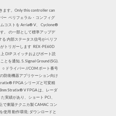
this controller can
ows によりドライバー ペリフェラル・コンフィグ
Arria® V、 Cyclone®
されています。 の一部として標準アップデ
する 内部ステータス信号がペリフ
リガーします REX-PE60D
ード上 DIP スイッチおよびポート読
知. 5. Signal Ground (SG).
 ドライバー //COM ポート番号
インテルの防衛機器アプリケーション向け
ix® FPGA シリーズと可変精
ratix® V FPGA は、レーダ
実績があり、ショート PCI、
nux 上で東陽テクニカ製 CAMAC コン
ISA) を使用 動作環境; ダウンロードと