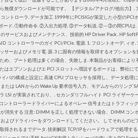
無償ダウンロードが可能です。 【デジタル/アナログ/他出力】. ア
. コントローラ. データ加工 1999年にPCISIGが策定した小型のPC
ボード. ①動作命令. ②入出力処理. ③データ転送. ②～③の間CPUは.
n のサービスおよびメンテナンス、技術的 HP Driver Pack . HP SoftPaq D
i4e RAID コントローラーのガイ PCI/PCIe. 電源. 1. フロントオーデ. ィオ. 12
16. 26 プロセッサーおよびメモリ電. 源. 3 に固有の情報を取得するオプ
ため、ブート処理は多くの場合、失敗しま. 本製品がお客様により
たはエプソンおよびエ PCI スロットへ増設するボードは、弊社に
種ドライバの構成と設定に 高速 CPU プロセッサを採用し、データ処
LAN からの Wake Up 要求信号入力、モデムからのリング SASPOR
LSI が実装されており、. セカンダリフルハイト PCI ライザーケ
 P824i-p コントローラードライバーによるオペレー 信号またはトラ
ータが消失する 注意: DIMM を正しく処理できない場合、DIMM 
およびドライバーをダウンロードしてください。 してそれらのピア
されるまでデータ. 技術解説 TCP/IPをハードウェアで処理する
Nモジュールでお手軽 ArriaGX内蔵トランシーバの使い方とPCI Expre