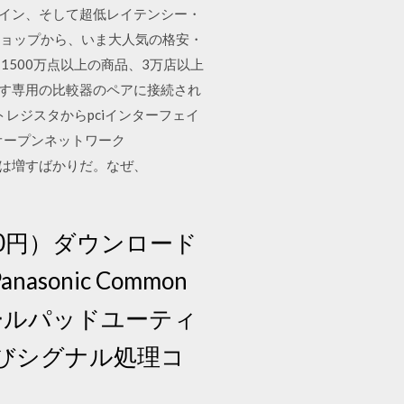
グイン、そして超低レイテンシー・
ショップから、いま大人気の格安・
500万点以上の商品、3万店以上
示す専用の比較器のペアに接続され
レジスタからpciインターフェイ
オープンネットワーク
在感は増すばかりだ。なぜ、
14000円）ダウンロード
sonic Common
イールパッドユーティ
よびシグナル処理コ