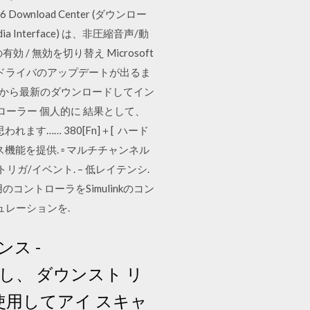
load Center (ダウンロー
media Interface) は、非圧縮音声/動
 / 無効を切り替え Microsoft
2月4日 ドライバのアップデートが出るま
クから最新のダウンロードしてイン
ローラー 個人的に 結果として、
れます…… 380[Fn]＋[ ハード
セス機能を提供. ▫ マルチチャンネル
 トリガ/イベント. – 低レイテンシ.
汎用のコントローラをSimulinkのコン
ュレーションを.
ンス -
結合し、 ダウンスト リ
を使用してアイ スキャ