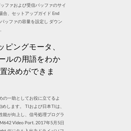
. □ 送信バッファおよび受信バッファのサイ
いない場合、セットアップガイド End
 データ送信用バッファの容量を設定し ダウン
.
ッピングモータ、
ールの用語をわか
位置決めができま
ための一助としてお役に立てるよ
します。 TIおよび日本TIは、
的に性能が向上し、信号処理プログラ
a DM642 Video Port. 2017年5月5日
ght デジタル入出力ドライバソフ