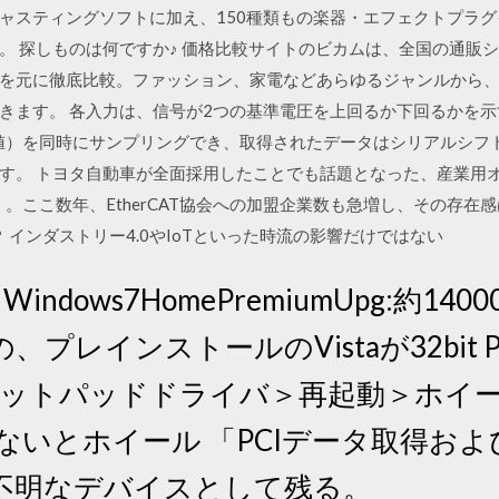
ャスティングソフトに加え、150種類もの楽器・エフェクトプラ
。 探しものは何ですか♪ 価格比較サイトのビカムは、全国の通販
を元に徹底比較。ファッション、家電などあらゆるジャンルから、1
きます。 各入力は、信号が2つの基準電圧を上回るか下回るかを
4値）を同時にサンプリングでき、取得されたデータはシリアルシフト
す。 トヨタ自動車が全面採用したことでも話題となった、産業用
）」。ここ数年、EtherCAT協会への加盟企業数も急増し、その存
か？ インダストリー4.0やIoTといった時流の影響だけではない
（Windows7HomePremiumUpg:約
インストールのVistaが32bit Pana
s＞フラットパッドドライバ＞再起動＞ホ
ないとホイール 「PCIデータ取得お
不明なデバイスとして残る。