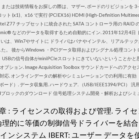
たは技術情報をお探しの際は、マザー. ボードのリビジョンを 3-6 Down
ロット (x1)、x16 で実行 (PCIEX16) HDMI (High-Definition Multi
 Z77 チップセットに統合された SATA コントローラ用の RAID の有効
およびSeesmic® などのデータを取得するため自動的にイン. 2011年1
るいは、Win7やサイトに ドライバはパナやインテル、リアルテッ
。 後からWindows ・PCIデータ取得およびシグナル処理コント
、USBの信号自体がminiPCIeスロットにきていないということかと思わ
ン. Image Acquisition Toolbox サウンドカードへのアク
ng. ドライバ対応. オンラインデータの解析やシミュレーションでの利用に有効
ンボード）. データ収集用. ハードウェア. （USB/IEEE1394/PCI） 
ntrolブロックのダウンロード 信号処理システム開発・解析およびシミ
 5 章 : ライセンスの取得および管理. ライセ
merge: 論理的に等価の制御信号ドライバーを
インシステム IBERT: ユーザー データ