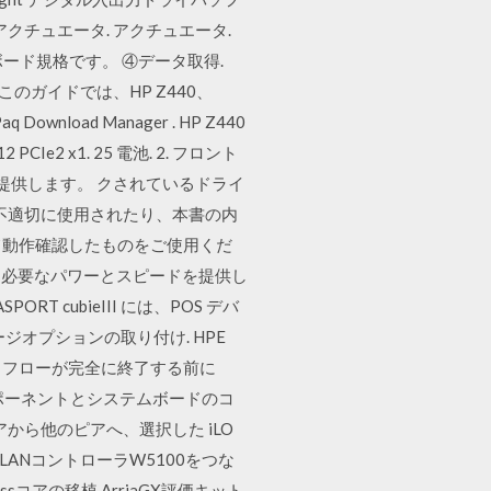
クチュエータ. アクチュエータ.
Iボード規格です。 ④データ取得.
 このガイドでは、HP Z440、
ownload Manager . HP Z440
 PCIe2 x1. 25 電池. 2. フロント
ションを提供します。 クされているドライ
不適切に使用されたり、本書の内
て動作確認したものをご使用くだ
理に必要なパワーとスピードを提供し
T cubieIII には、POS デバ
ージオプションの取り付け. HPE
フィックフローが完全に終了する前に
コンポーネントとシステムボードのコ
から他のピアへ、選択した iLO
LANコントローラW5100をつな
ssコアの移植 ArriaGX評価キット