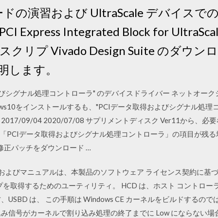
習および UltraScale デバイスでの PR C
xpress Integrated Block for Ultr
スクリプ Vivado Design Suite の
明します。
得およびシグナル処理コントローラ" のデバイスドライバー ネットオークションで
ndows10をインストールするも、"PCIデータ取得およびシグナル処理
17/09/04 2020/07/08 サプリメントディスク Ver11か
「PCIデータ取得およびシグナル処理コントローラ」の項目が残
ら修正パッチをダウンロード …
ェアおよびマニュアルは、本製品のソフトウェア ライセンス契約に基づき
ダンプを取得するためのユーティリティ。 HCD は、ホスト コントロ
USBD は、 この手順は Windows CE カーネルをビルドする
信号がカーネルで割り込み処理の終了までに Low にならない場合、OS