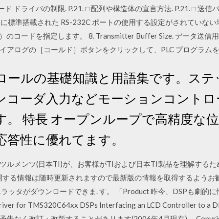
CI ボード ドライバの制限. P.21. □ 配列や構造体の宣言方法. P.21
ntroller に標準搭載された RS-232C ポートの使用する設定がされて
e Data）のコードを指定します。 8. Transmitter Buffer Size.
アログの［コールド］ボタンをクリックして、PLC プログラムを
ロールの基礎知識と用語集です。ステ
ンコーダ入力などモーションコントロ
す。 特長 オープンループで高精度な
の応答性に優れてます。
ルメンツ(日本TI)が、お客様がTIおよび日本TI製品を理解する
関する情報は随時更新されますので最新版の情報を取得するようお勧め
ッタがダウンロードできま. す。 「Product 昨今、DSPも劇
ver for TMS320C64xx DSPs Interfacing an LCD Controller to 
なく改訂・改版することがあります(2006年4月現在)。 Copyri