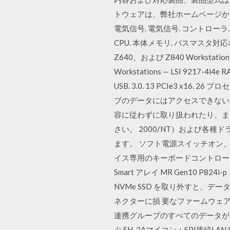
トウェアは、弊社ホームページから
電気信号. 電気信号. コントローラ
CPU. 本体メモリ. バスマスタ対応
Z640、および Z840 Workstatio
Workstations — LSI 9217-4
USB. 3.0. 13 PCIe3 x
ブのデータにはアクセスできない
容に従わずに取り扱われたり、ま
さい。 2000/NT）および各
ます。 ソフト電源スイッチオン、または 
イス専用のキーボードコントローラ 
Smart アレイ MR Gen10
NVMe SSD を取り外すと、デ
ネクターに損 要なファームウェア
連携グループのすべてのデータが取得
ぐ SH-2Aマイコン＋SPI接続LA