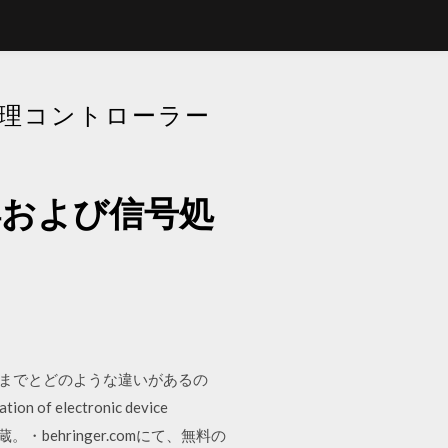
処理コントローラー
得および信号処
、これまでとどのような違いがあるの
tion of electronic device
ーを内蔵。・behringer.comにて、無料の