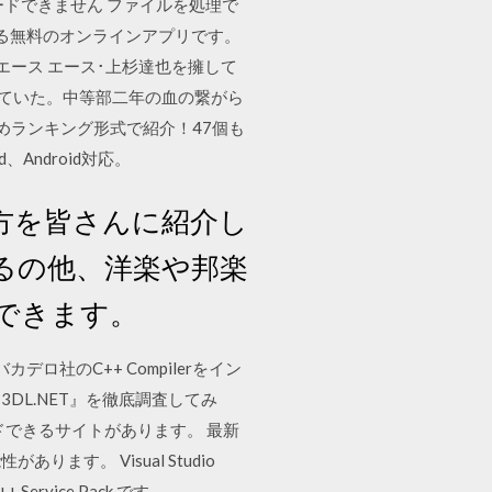
ンロードできません ファイルを処理で
がでいる無料のオンラインアプリです。
のエース エース･上杉達也を擁して
していた。中等部二年の血の繋がら
すめランキング形式で紹介！47個も
Android対応。
り方を皆さんに紹介し
いるの他、洋楽や邦楽
できます。
ロ社のC++ Compilerをイン
DL.NET』を徹底調査してみ
ドできるサイトがあります。 最新
。 Visual Studio
+ Service Pack です。