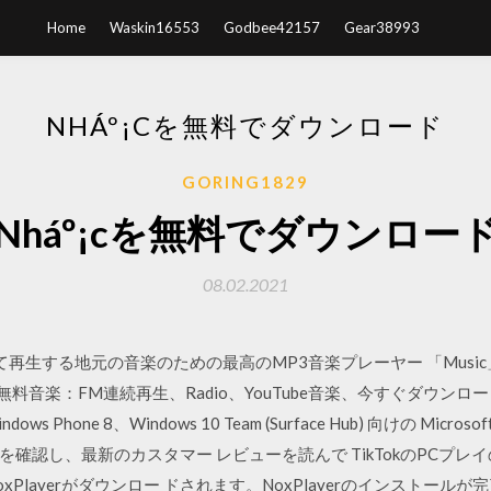
Home
Waskin16553
Godbee42157
Gear38993
NHÁº¡Cを無料でダウンロード
GORING1829
Nháº¡cを無料でダウンロー
08.02.2021
する地元の音楽のための最高のMP3音楽プレーヤー 「Music」とはFr
料音楽：FM連続再生、Radio、YouTube音楽、今すぐダウンロード！ Wi
Windows Phone 8、Windows 10 Team (Surface Hub) 向けの Mi
確認し、最新のカスタマー レビューを読んで TikTokのPCプレ
layerがダウンロー ドされます。NoxPlayerのインストールが完了