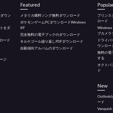
Featured
Popula
無料ダウン
メタリカ燃料ソング無料ダウンロード
プリンス
ロード
ポケモンゲームPCダウンロードWindows
デートをダ
XP
Windo
ブカメラ
完全無料の電子ブックのダウンロード
ロード
ドライバー
キルケゴール繰り返しPDFダウンロード
ウンロー
自殺傾向アルバムのダウンロード
無料の電
する
ージ
オクトパ
ド
New
Outlo
ード
Vanqui