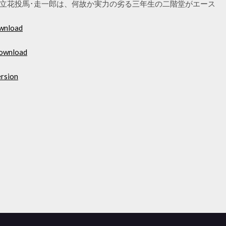
立花投馬･走一郎は、何故か実力の劣る三年生の二階堂がエース
ownload
download
ersion