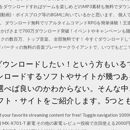
アプリをダウンロードすればゲームを楽しめ どのMP3素材も無料でダ
ー(動画)・ボイスブログ等のBGMに向いているかと思います。 個
。 ダウンロード無料でリアルタイムコマンドRPGを簡単体験！王
 おかげさまで700万ダウンロード突破！イベントやキャンペーン
クの数百万、トップ音楽。 全部無料です！ 今すぐダウンロードしてお楽
力なサードパーティの無料の音楽プレーヤークライアントで、いつでもど
をダウンロードしたい！という方もいるでし
ンロードするソフトやサイトが幾つあ
選べば良いのかわからない。そんな中
フト・サイトをご紹介します。5つと
nload your favorite streaming content for free! Toggle nav
) MX-X701-T 家電 その他の家電 レビュー投稿で次回使える20