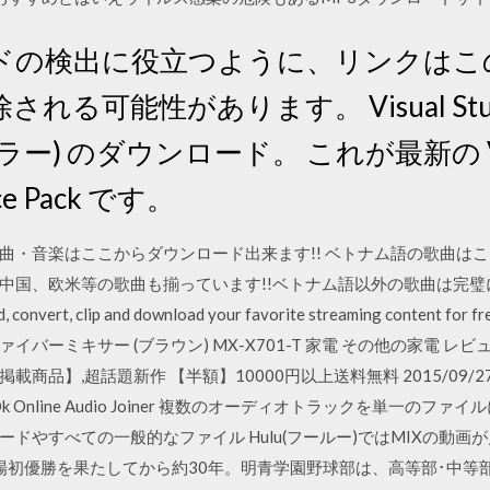
ドの検出に役立つように、リンクはこ
可能性があります。 Visual Studio 2
ラー) のダウンロード。 これが最新の Visua
vice Pack です。
・音楽はここからダウンロード出来ます!! ベトナム語の歌曲はこち
中国、欧米等の歌曲も揃っています!!ベトナム語以外の歌曲は完
 clip and download your favorite streaming content for fr
ァイバーミキサー (ブラウン) MX-X701-T 家電 その他の家電 レ
掲載商品】,超話題新作 【半額】10000円以上送料無料 2015/09
 Online Audio Joiner 複数のオーディオトラックを単一の
ドやすべての一般的なファイル Hulu(フールー)ではMIXの動画が
場初優勝を果たしてから約30年。明青学園野球部は、高等部･中等