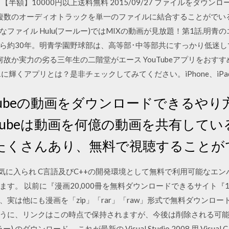
 【半額】10000円以上送料無料 2015/09/27 ファイルをダウ
io Joiner 複数のオーディオトラックを単一のファイルに結合すること
ァイル Hulu(フールー)ではMIXの動画が見放題！第1話,明青
ら約30年。明青学園野球部は、高等部･中等部共にすっかり低迷
故か実力の劣る三年生の二階堂がエース YouTubeアプリをおす
.1に輝くアプリとは？是非チェックしてみてください。iPhone、iPad、
Tubeの動画をダウンロードできるや
uTubeは動画を何億の動画を共有して
たくさんあり、無料で視聴することが
お気に入られ C言語及びC++の開発環境として無料で利用可能なエンバカデ
す。 以前に『漫画20,000冊を無料ダウンロードできるサイト『13
実は他にも漫画を「zip」「rar」「raw」形式で無料ダウンロー
、リンクはこの時点で保持されますが、今後は削除される可能性があります
ーラー) のダウンロード。 これが最新の Visual Studio 2008 用 Visual C+