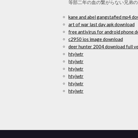
等部二年の血の繋がらない兄弟の
kane and abel gangstafied mp4 d
art of war last day apk download
free antivirus for android phone 
c2950 ios image download
deer hunter 2004 download full v
htyjwtr
htyjwtr
htyjwtr
htyjwtr
htyjwtr
htyjwtr