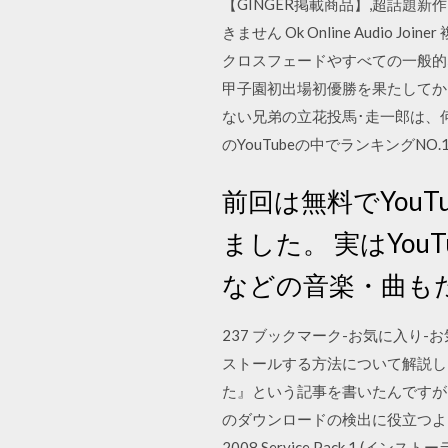
【GINGER掲載商品】,超話題新作
きません Ok Online Aud
クロスフェードやすべての一般的なフ
甲子園初出場初優勝を果たしてか
ない兄弟の立花投馬･走一郎は、何
のYouTubeの中でランキングNO
前回は無料でYou
ました。 実はYo
などの音楽・曲も
237 ブックマーク-お気に入り-
ストールする方法について解説しま
た』という記事を書いたんですが、
のダウンロードの検出に役立つように
2008 Service Pack 1 (インスト