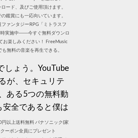
ウンロード、及びご使用頂けます。
人での鑑賞にも一応向いています。
道ファンタジーRPG「ミトラスフ
も随時実施中――今すぐ無料ダウンロ
しみください！ FreeMusic
こでも無料の音楽を再生できる。
ょう。YouTube
るが、セキュリテ
、ある5つの無料動
も安全であると僕は
igation 10000円以上送料無料 パナソニック(家
00円クーポン全員にプレゼント