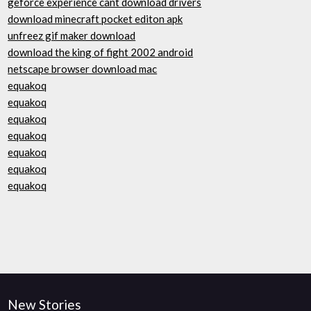
geforce experience cant download drivers
download minecraft pocket editon apk
unfreez gif maker download
download the king of fight 2002 android
netscape browser download mac
equakoq
equakoq
equakoq
equakoq
equakoq
equakoq
equakoq
New Stories