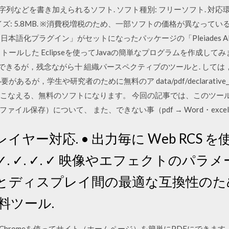
などを書き加えられるソフト. ソフト種別: フリーソフト. 対応環境 ：: Wi
ズ: 5.8MB. ※消費税増税のため、一部ソフトの価格が異なっている場
と「日本語化プラグイン」がセットになったパッケージの「Pleiades Al
ールした Eclipseを使ってJavaの簡単なプログラムを作成してみま
ダウンロードできるが，残念ながら十 組織パースペクティブのツールと. し
，学生や研究者のために無料のア data/pdf/declarative_appro
おこなえる、無料のソフトになります。 今回の記事では、このツー
イル保存）について、 また、できない事（pdf → Word・exc
ヤー対応. • 出力毎に Web RCS
. ✓. ✓. ✓. ✓ 映像やエフェクトの
とディスプレイ間の最適な互換性のため
料ツール.
5 GoogleChromeを使ってサイト（ホームページ）を簡単にPDFにできます