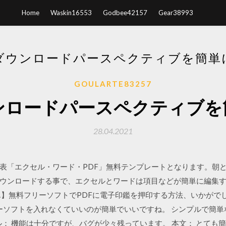
Home
Waskin16553
Godbee42157
Gear38993
ダウンロードパースペクティブを簡単に
GOULARTE83257
ンロードパースペクティブを簡
28.04.2021
表「エクセル・ワード・PDF」無料テンプレートとなります。朝
ウンロードする事で、エクセルとワードは項目などが簡単に編集す
無料フリーソフトでPDFに電子印鑑を押印する方法、いかがでしたでしょう
フトを入れなくていいのが簡単でいいですね。 シンプルで簡単なPDF編
hdy 3 タイトル： 機能は十分ですが、バグが少々残っています。 本文： 