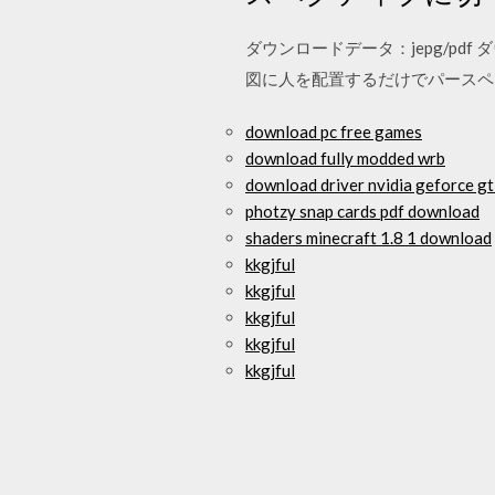
ダウンロードデータ：jepg/pd
図に人を配置するだけでパースペ
download pc free games
download fully modded wrb
download driver nvidia geforce g
photzy snap cards pdf download
shaders minecraft 1.8 1 download
kkgjful
kkgjful
kkgjful
kkgjful
kkgjful