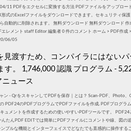
/04/11 PDFをエクセルに変換する方法 PDFファイルをアップロ
X形式のExcelファイルをダウンロードできます。セキュリティ保
的に削除されます。 無料ダウンロード 無料ダウンロード 作成日： Nov 0
m PDFエレメント staff Editor 編集者 0 件のコメント ホーム > PDF作
/06/05
を見渡すため、コンパイラにはないパ
1,746,000 認識 プログラム - 5,22
ェアニュース
1 スキャン - QrをスキャンしてPDFを保存｜とは？ Scan-PDF、Phot
PDF24のPDFプログラムでPDFファイルを作成. PDFプログラム
キュメントを作成するための使いやすいPDFツールです。 PDF2
んたんPDF EDITでは簡単にPDFファイルにコメントや線、図
 シンプルな機能とインターフェイスでどなたでも直感的に操作するこ