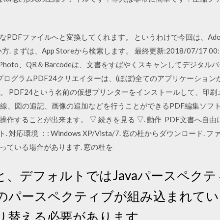
PDFファイルへと変換してくれます。 というわけで今回は、Adob
方. まずは、App Storeから検索します。 最終更新:2018/07/17 0
F、Photo、QR＆Barcodeは、文書をすばやくスキャンしてデジタルバ
DFプログラムPDF24クリエイターは、(ほぼ)全てのアプリケーショ
。 PDF24という名前の仮想プリンターをインストールして、印刷メニ
や線、図の追記、画像の追加などを行うことができるPDF編集ソフ
作することが出来ます。 ▽ 続きを見る ▽. 動作 PDF文書へ自
対応環境 ：: Windows XP/Vista/7. 窓の杜からダウンロード. フ
っている場合があります. 窓の杜を
すると、デフォルトではJavaパースペ
固有のパースペクティブが組み込まれて
り替える必要があります。