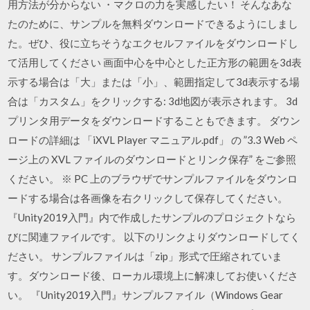
用方法が分からない ・マクロの力を実感したい！ そんなあな
たのために、サンプルを無料ダウンロードできるようにしまし
た。ぜひ、役に立ちそうなエクセルファイルをダウンロードし
て活用してください 画面中心を中心とした正方形の範囲を3d表
示する場合は「大」または「小」、範囲指定して3d表示する場
合は「カスタム」をクリックする: 3d地図が表示されます。 3d
プリンタ用データをダウンロードすることもできます。 ダウン
ロードの詳細は 「iXVL Player マニュアル.pdf」 の ”3.3 Web ペ
ージ上の XVL ファイルのダウンロードとリンク保存” をご参照
ください。 ※ PC 上のブラウザでサンプルファイルをダウンロ
ードする場合は各画像を右クリックして保存してください。
『Unity2019入門』内で作成したサンプルのプロジェクトなら
びに関連ファイルです。 以下のリンクよりダウンロードしてく
ださい。 サンプルファイルは「zip」形式で圧縮されていま
す。ダウンロード後、ローカル環境上に解凍してお使いくださ
い。 『Unity2019入門』サンプルファイル（Windows Gear