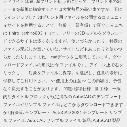
ティサイト10選. 3dプリント初心者にとって、プリント用の3d
データを新規に構築することは大変敷居の高い事ですが、下に
ラインアップした3dプリント用ファイルを公開するコミュニテ
ィサイトを利用することで、無償（一部有償）で直ぐ こんにち
は！hiro（@hiro803_）です。 フリーの3Dモデルをダウンロー
ドできるサイトは多くありますが、使いづらかったり、特定の
ファイル形式しか置いていないサイトなどもあったりと使いづ
らかったりしますよね。 cadデータをご用意しています。ダウ
ンロードファイルの形式はzipファイルです。アイコン上で右ク
リックし、「対象をファイルに保存」を選択し、任意の場所に
保存してご利用下さい。 <<使用上の注意>> この内容は、予告
なく変更することがあります。 問題: 標準仕様、図面枠、一般
的なタイトル ブロックが設定済みの AutoCAD のテンプレート
ファイルやサンプル ファイルはどこからダウンロードできます
か? 解決策: テンプレート: AutoCAD 2021 テンプレート サンプ
ル ファイル: AutoCAD サンプル ファイル 製品: AutoCAD 製品