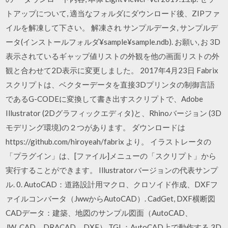
トアップについて, 適当なフォルダにダウンロード後、ZIPファ
イルを解凍して下さい。 解凍され サンプルデータ, サンプルデ
ータ(インストールフォルダ¥sample¥sample.ndb). お願い, お 3D
表示されているギャップ値リストの外観を他の画面リストの外
観と合わせて2D表示に変更しました。 2017年4月23日 Fabrix
スクリプトは、ベクターデータを直接3Dプリンタの制御言語
であるG-CODEに変換して書き出すスクリプトで、Adobe
Illustrator (2Dグラフィックエディタ)と、Rhinoバージョン (3D
モデリング環境)の２つがあります。 ダウンロードは
https://github.com/hiroyeah/fabrix より。 イラストレータの
「プラグイン」は、[ファイル]メニューの「スクリプト」から
実行することができます。 Illustratorバージョンの代表サンプ
ル. 0. AutoCAD：道路設計用マクロ、クロソイド作成、DXFフ
ァイルコンバータ（JwwからAutoCAD）. CadGet, DXF横断図
CADデータ：建築、地図のサンプル図面（AutoCAD、
JW_CAD、DRACAD、DXF） TGL：AutoCAD上で動作する 3D