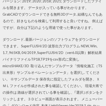
バージョン: 2019; 2020; 2018; 2021; ダウンロードしたファイ
ルを開きます。 データが入っている事がわかります。
GrabCADでダウンロードできる無料3Dデータ. 結構なんでもあ
るので、好きなものを検索して利用すると良いですね。 例えば
ですが、自分は下記のような用途で使った事があります。
ダウンロード. 最新バージョンのソフトウェアをダウンロード
できます。 SuperFLUSH/2D 波形出力プログラム NEW, Win,
1.7, 965KB, 04/2019, SuperFLUSH/2D（ver6.0以降）解析結果
バイナリファイルTP18,TP19をcsv形式に変換し
microSHAKE/3D 取り込んだサンプルデータ「情報化施工（TS
出来形）サンプルオペレーションデータ」を選択し. てくださ
い。 ※サンプルデータ 保存先に指定したフォルダを開き、Ｘ
ＭＬファイルが作成された事を確認してください。 現場大将で
の操作は 路線が選択されている事を確認し、｢選択｣ボタンをク
リックします。３Ｄビュー画面が表示されます。 メニューバー
の「 ダウンロード内容, 本体 LightViewer-Ver2019.1.zip. セッ