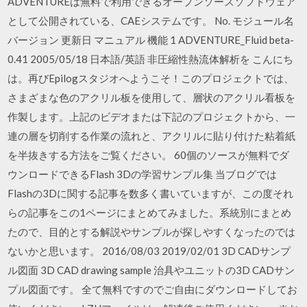
ADVENTUREは無料で利用できるオープンソースソフトウェア
として公開されている、CAEシステムです。 No. モジュール名
バージョン 更新日 マニュアル 機能 1 ADVENTURE_Fluid beta-
0.41 2005/05/18 日本語/英語 非圧縮性熱流体解析を こんにち
は。再びEpilogスタジオへようこそ！このプロジェクトでは、
さまざまな色のアクリル板を使用して、層状のアクリル看板を
作製します。上記のビデオまたは下記のプロジェクトから、一
連の層を切削する作業の流れと、アクリルに貼り付けた粘着紙
を半抜きする方法をご覧ください。 60個のソースが無料でダ
ウンロードできるFlash 3Dの学習サンプル集 当ブログでは
Flashの3Dに関する記事を数多く書いていますが、この度それ
らの記事をこの1ページにまとめてみました。系統別にまとめ
たので、目的とする解説やサンプルが探しやすくなったのでは
ないかと思います。 2016/08/03 2019/02/01 3D CADサンプ
ル図面 3D CAD drawing sample 治具やユニットの3D CADサン
プル図面です。 全て無料ですのでご自由にダウンロードしてお