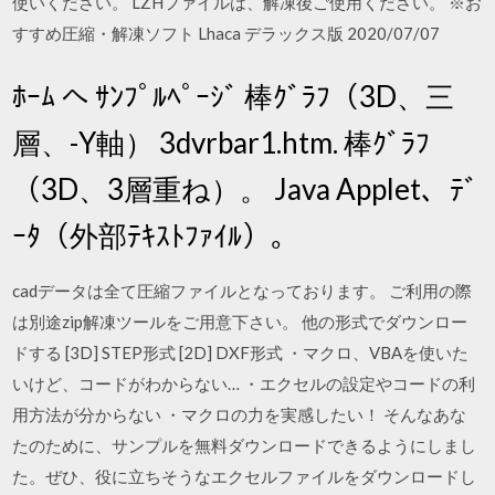
使いください。 LZHファイルは、解凍後ご使用ください。 ※お
すすめ圧縮・解凍ソフト Lhaca デラックス版 2020/07/07
ﾎｰﾑ へ ｻﾝﾌﾟﾙﾍﾟｰｼﾞ 棒ｸﾞﾗﾌ（3D、三
層、-Y軸） 3dvrbar1.htm. 棒ｸﾞﾗﾌ
（3D、3層重ね）。 Java Applet、ﾃﾞ
ｰﾀ（外部ﾃｷｽﾄﾌｧｲﾙ）。
cadデータは全て圧縮ファイルとなっております。 ご利用の際
は別途zip解凍ツールをご用意下さい。 他の形式でダウンロー
ドする [3D] STEP形式 [2D] DXF形式 ・マクロ、VBAを使いた
いけど、コードがわからない… ・エクセルの設定やコードの利
用方法が分からない ・マクロの力を実感したい！ そんなあな
たのために、サンプルを無料ダウンロードできるようにしまし
た。ぜひ、役に立ちそうなエクセルファイルをダウンロードし