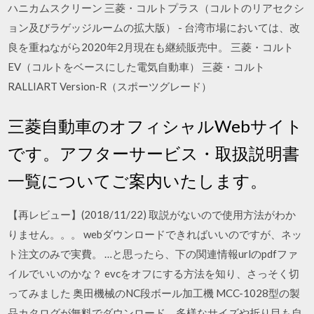
ハニカムスクリーン 三菱・コルトプラス（コルトのリアセクシ
ョン及びラゲッジルームの拡大版） - 台湾市場においては、改
良を重ねながら2020年2月現在も継続販売中。 三菱・コルト
EV（コルトをベースにした電気自動車） 三菱・コルト
RALLIART Version-R（スポーツグレード）
三菱自動車のオフィシャルWebサイト
です。アフターサービス・取扱説明書
一覧についてご案内いたします。
【再レビュー】(2018/11/22) 取説がないので使用方法がわか
りません。。。 webダウンロードできればいいのですが、ネッ
ト注文のみで実費。 …と思ったら、下の関連情報urlのpdfファ
イルでいいのかな？ evcをオフにする方法を知り、さっそく切
ってみました 奥田機械のNC段ボール加工機 MCC-1028型の製
品カタログが無料でダウンロード。多様なサイズや折り目も自