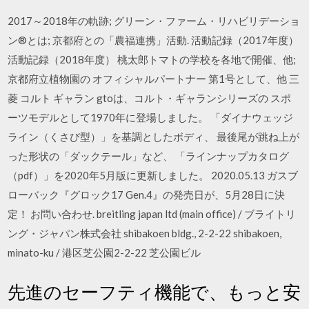
2017～2018年の軌跡; グリーン・ファーム・リハビリデーショ
ン®とは; 京都府との「農福連携」活動. 活動記録（2017年度）
活動記録（2018年度） 桃太郎トマトの学校を各地で開催、他;
京都府立植物園の オフィシャルパートナー 第1号として、他 三
菱 コルト ギャラン gtoは、コルト・ギャランシリーズの スポ
ーツモデルとして1970年に登場しました。 「ダイナウェッジ
ライン（くさび型）」を基調としたボディ、 最後尾が跳ね上が
った形状の「ダックテール」など、 「ラインナップカタログ
（pdf）」を2020年5月版に更新しました。 2020.05.13 ガスブ
ローバック『グロック17 Gen.4』の発売日が、5月28日に決
定！ お問い合わせ. breitling japan ltd (main office) / ブライトリ
ング・ジャパン株式会社 shibakoen bldg., 2-2-22 shibakoen,
minato-ku / 港区芝公園2-2-22 芝公園ビル
先進のセーフティ機能で、もっと安