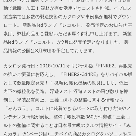
動で裁断・加工！ 端材が有効活用できコストも削減。イプロス
製造業では多数の製造技術のカタログや事例集が無料でダウン
ロード。 新製品 ledランプ 『レコルト』 発売予定のお知らせ 平
素は、弊社商品をご愛顧いただき厚く御礼申し上げます。 新製
品ledランプ 『レコルト』 が9月に発売予定となりました。 製
品情報の公開は8月末頃を予定しております。
カタログ発行日：2018/10/11 オリジナル版「FINRE2」再販売
の強いご要望にお応えし、 「FINER2-G14RE」をリバイバル版
として数量限定発売！！ 微粒化 霧化機構の改良により、低圧
力下の微粒化を促進。 浮遊ミスト 浮遊ミストの飛び散りを抑
制し、塗装品質向上。 三菱 コルトの整備に関する情報なら
「みんカラ」。コルトに装着できるパーツの取り付け方法やメ
ンテナンス情報が満載。整備手帳投稿数360万件突破！三菱 コ
ルトの整備に関することは日本最大級のクルマ情報サイト「み
んカラ」 (51ページ目) ニチベイの商品カタログをパソコンやス