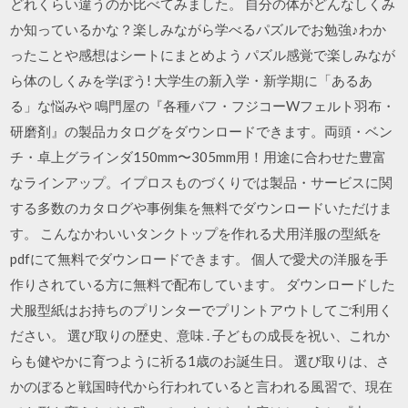
どれくらい違うのか比べてみました。 自分の体がどんなしくみ
か知っているかな？楽しみながら学べるパズルでお勉強♪わか
ったことや感想はシートにまとめよう パズル感覚で楽しみなが
ら体のしくみを学ぼう! 大学生の新入学・新学期に「あるあ
る」な悩みや 鳴門屋の『各種バフ・フジコーWフェルト羽布・
研磨剤』の製品カタログをダウンロードできます。両頭・ベン
チ・卓上グラインダ150mm〜305mm用！用途に合わせた豊富
なラインアップ。イプロスものづくりでは製品・サービスに関
する多数のカタログや事例集を無料でダウンロードいただけま
す。 こんなかわいいタンクトップを作れる犬用洋服の型紙を
pdfにて無料でダウンロードできます。 個人で愛犬の洋服を手
作りされている方に無料で配布しています。 ダウンロードした
犬服型紙はお持ちのプリンターでプリントアウトしてご利用く
ださい。 選び取りの歴史、意味 . 子どもの成長を祝い、これか
らも健やかに育つように祈る1歳のお誕生日。 選び取りは、さ
かのぼると戦国時代から行われていると言われる風習で、現在