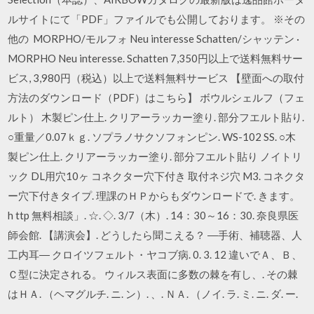
ルサイトにて「PDF」ファイルでも公開しております。 ※その
他の MORPHO/モルフォ Neu interesse Schatten/シャッテン ·
MORPHO Neu interesse. Schatten 7,350円以上で送料無料サー
ビス, 3,980円（税込）以上で送料無料サービス 【壁面への取付
方法のダウンロード（PDF）はこちら】 ボウルシェルフ（フェ
ルト） 木製ピン仕上. クリアーラッカー塗り. 部分フエルト貼り.
○重量／0.07ｋｇ. ソプラノサクソフォンピン. WS-102 SS. ○木
製ピン仕上. クリアーラッカー塗り. 部分フエルト貼り ノイトリ
ック DL用穴10ヶ コネクター穴下付き 取付ネジ穴 M3. コネクタ
ー穴下付きタイプ. 理課のＨＰからもダウンロードで. きます。
h ttp 無料相談」. ☆. ◇. 3/7（木）. 14：30～16：30. 奈良県医
師会館. 【講演会】. どうしたら聞こえる？ ―手術、補聴器、人
工内耳― クロイツフェルト・ヤコブ病. 0. 3. 12 違いでＡ、Ｂ、
Ｃ型に決定される。 ウィルス表面に多数の棘を有し、. その棘
はＨＡ. （ヘマグルチ. ニ. ン）. 、. ＮＡ. （ノイ. ラ. ミ. ニ. ダ. ー.