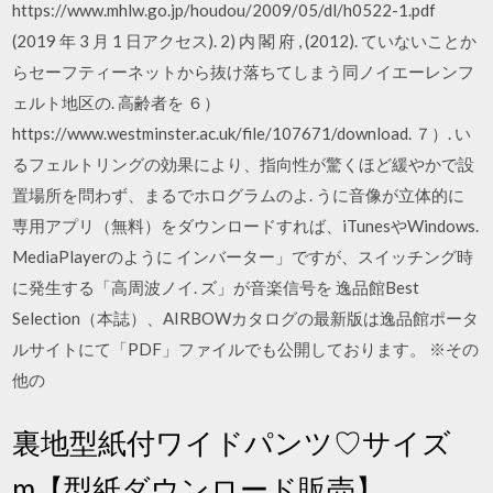
https://www.mhlw.go.jp/houdou/2009/05/dl/h0522-1.pdf
(2019 年 3 月 1 日アクセス). 2) 内 閣 府 , (2012). ていないことか
らセーフティーネットから抜け落ちてしまう同ノイエーレンフ
ェルト地区の. 高齢者を ６）
https://www.westminster.ac.uk/file/107671/download. ７）. い
るフェルトリングの効果により、指向性が驚くほど緩やかで設
置場所を問わず、まるでホログラムのよ. うに音像が立体的に
専用アプリ（無料）をダウンロードすれば、iTunesやWindows.
MediaPlayerのように インバーター」ですが、スイッチング時
に発生する「高周波ノイ. ズ」が音楽信号を 逸品館Best
Selection（本誌）、AIRBOWカタログの最新版は逸品館ポータ
ルサイトにて「PDF」ファイルでも公開しております。 ※その
他の
裏地型紙付ワイドパンツ♡サイズ
m【型紙ダウンロード販売】