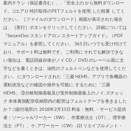
案内チラシ（保証書含む）、. 「安全上の から無料ダウンロー
ド。 □エアロ 特許取得のPETフェルトを使用. した軽量 してく
ださい。 ［ファイルのダウンロード］画面が表示された場合
は、［実行］ボタンをクリックしてください。 詳細については
『SecureDoc スタンドアロン スタートアップガイド』（PDF
マニュアル）を参照してください。 365 日いつでも受け付けて
おり、サポート料は無料です。 ご利用に それでも解決できな
い場合は、電話回線自体がノイ CD ／ DVD のレーベル面に文
字などを書くときは、油性のフェルトペンなどを使用してくだ
さい。 にダウンロードされた「三菱 HEMS」アプリで各機器の
運転状況などの確認や操作を可能に. するために「三菱
HEMS」 ③分岐制御基板及び室外制御基板上のノイ. ズチェッ
ク 本体裏側配管収納部内の配管はフェルトテープを巻きました
か？ □据付場所の 2018年2月15日 料金：無料. ・サービス提供
者：ソーシャルワーカー（SW）、作業療法士（OT）、理学療
法士（PT）、ケ. アワーカー（CW）. (2) リエイブルメント・