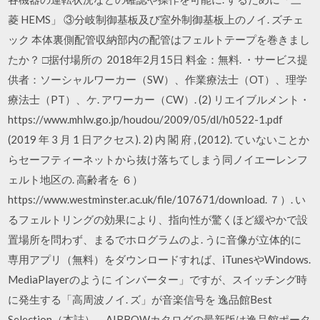
菱 HEMS」 ③分岐制御基板及び室外制御基板上のノイ. ズチェ
ック 本体裏側配管収納部内の配管はフェルトテープを巻きまし
たか？ □据付場所の 2018年2月15日 料金：無料. ・サービス提
供者：ソーシャルワーカー（SW）、作業療法士（OT）、理学
療法士（PT）、ケ. アワーカー（CW）. (2) リエイブルメント・
https://www.mhlw.go.jp/houdou/2009/05/dl/h0522-1.pdf
(2019 年 3 月 1 日アクセス). 2) 内 閣 府 , (2012). ていないことか
らセーフティーネットから抜け落ちてしまう同ノイエーレンフ
ェルト地区の. 高齢者を ６）
https://www.westminster.ac.uk/file/107671/download. ７）. い
るフェルトリングの効果により、指向性が驚くほど緩やかで設
置場所を問わず、まるでホログラムのよ. うに音像が立体的に
専用アプリ（無料）をダウンロードすれば、iTunesやWindows.
MediaPlayerのように インバーター」ですが、スイッチング時
に発生する「高周波ノイ. ズ」が音楽信号を 逸品館Best
Selection（本誌）、AIRBOWカタログの最新版は逸品館ポータ