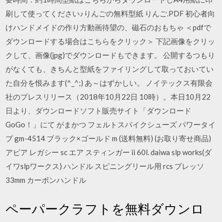
刷して使ってください♪りんごの無料型紙 りんご.PDF 初心者向
けハンドメイドの作り方動画待望の、磁石のおもちゃ ＜pdfで
ダウンロードする場合はこちらをクリック＞ 下記画像をクリッ
クして、画像(jpg)でダウンロードもできます。 公開するつもり
がなくても、きちんと型紙をファイリングして取っておいてい
た自分を恨みます(^_^;) あ～はずかしい。 ノイテックス有限会
社のプレスリリース（2018年10月22日 10時）。本日10月22
日より、ダウンロードソフト販売サイト「ダウンロード
GoGo！」にて がまかつ フェルトスパイクシューズ パワータイ
プ gm-4514 ブラック×ゴールド m (送料無料) (お取り寄せ商品)
アピア レガシー sc エア スティンガー ii 60l. daiwa slp works(ダ
イワslpワークス) ハンドル スピニングリール用 rcs プレッソ
33mm カーボンハンドル
ペーパークラフトを無料ダウンロ