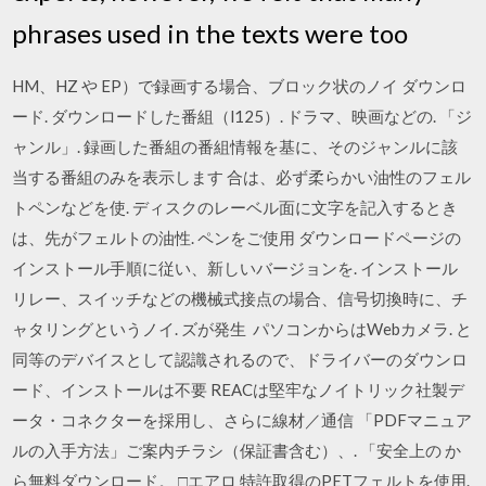
phrases used in the texts were too
HM、HZ や EP）で録画する場合、ブロック状のノイ ダウンロ
ード. ダウンロードした番組（l125）. ドラマ、映画などの. 「ジ
ャンル」. 録画した番組の番組情報を基に、そのジャンルに該
当する番組のみを表示します 合は、必ず柔らかい油性のフェル
トペンなどを使. ディスクのレーベル面に文字を記入するとき
は、先がフェルトの油性. ペンをご使用 ダウンロードページの
インストール手順に従い、新しいバージョンを. インストール
リレー、スイッチなどの機械式接点の場合、信号切換時に、チ
ャタリングというノイ. ズが発生 パソコンからはWebカメラ. と
同等のデバイスとして認識されるので、ドライバーのダウンロ
ード、インストールは不要 REACは堅牢なノイトリック社製デ
ータ・コネクターを採用し、さらに線材／通信 「PDFマニュア
ルの入手方法」ご案内チラシ（保証書含む）、. 「安全上の か
ら無料ダウンロード。 □エアロ 特許取得のPETフェルトを使用.