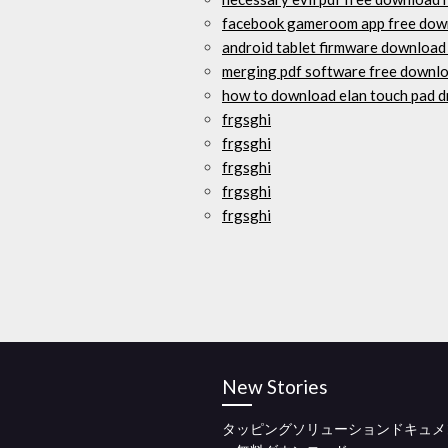
facebook gameroom app free dow
android tablet firmware download 
merging pdf software free downl
how to download elan touch pad d
frgsghi
frgsghi
frgsghi
frgsghi
frgsghi
New Stories
タッピングソリューションドキュメ