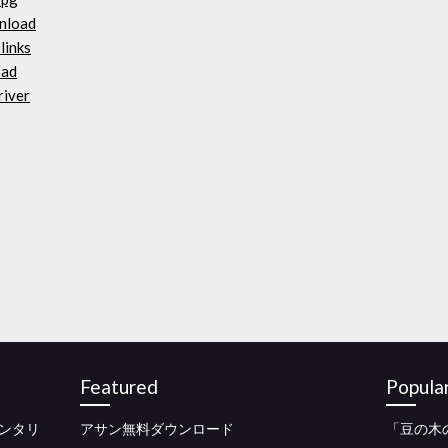
nload
links
oad
river
Featured
Popula
ンタリ
アサン無料ダウンロード
「豆の木