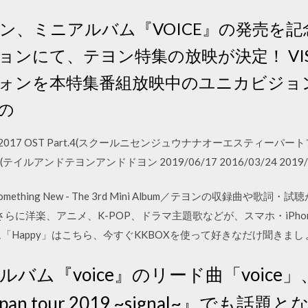
テヨン、ミニアルバム『VOICE』の発売を記
ンにて、テヨン特集の放映が決定！ VISI
ォンを本特集番組放映中のユニカビジョ
組の
School 2017 OST Part.4(スクールニセンジュウナナオーエスティーパー
G(テイルアンドテヨンアンドドヨン 2019/06/17 2016/03/24 2019/
ething New - The 3rd Mini Album／テヨンの収録曲や
らに洋楽、アニメ、K-POP、ドラマ主題歌などが、スマホ・iPh
「Happy」はこちら、今すぐKKBOXを使って好きなだけ聞きまし
ルバム『voice』のリード曲「voic
apan tour 2019 ~signal~』でも