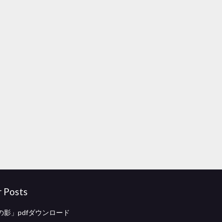
r Posts
の影」pdfダウンロード