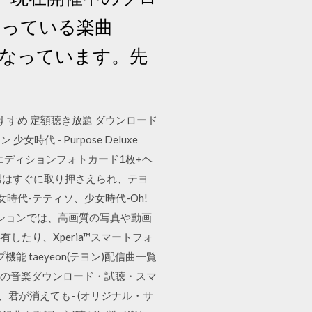
話題となっている楽曲
2曲になっています。先
おすすめ 定額聴き放題 ダウンロード
代 - Purpose Deluxe
ックスエディションフォトカード1枚+ヘ
ット] 男はすぐに取り押さえられ、テヨ
女時代-テティソ、少女時代-Oh!
リケーションでは、高画質の写真や動画
たり、Xperia™スマートフォ
 taeyeon(テヨン)配信曲一覧
YEONの音楽ダウンロード・試聴・スマ
、君が消えても- (オリジナル・サ