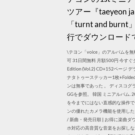
ツアー『taeyeon j
「turnt and
行でダウンロード
\テヨン「voice」のアルバムを
可 31日間無料 月額500円 今すぐ
Edition (Vol.2) CD
ナタトゥーステッカー1枚+Folded
ンは無事であった 。 ディスコグラ
GGを参照。 韓国 ミニアルバム. 
を今までにはない直感的な操作で
ンの優れたカメラ機能を使用したりす
/ 新曲・発売日順 | お得に楽曲ダ
ホ対応の高音質な音楽をお探しなら