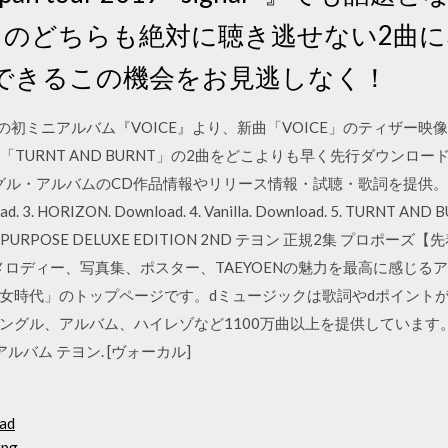
 burnt」のどちらも絶対に聴き逃せない2
できるこの機会をお見逃しなく！
ンの初ミニアルバム『VOICE』より、新曲「VOICE」のティザー
「TURNT AND BURNT」の2曲をどこよりも早く先行ダウンロ
ングル・アルバムのCD作品情報やリリース情報・試聴・歌詞を提供。オリ
oad. 3. HORIZON. Download. 4. Vanilla. Download. 5. TURNT AND B
EYEON PURPOSE DELUXE EDITION 2ND テヨン 正規2集 プロ
メロディー、写真集、ポスター、TAEYOENの魅力を最高に感じる
女時代」のトップページです。dミュージックは歌詞やdポイントが
グル、アルバム、ハイレゾなど1100万曲以上を提供しています。 最
アルバム テヨン. [ヴォーカル]
oad
rpg