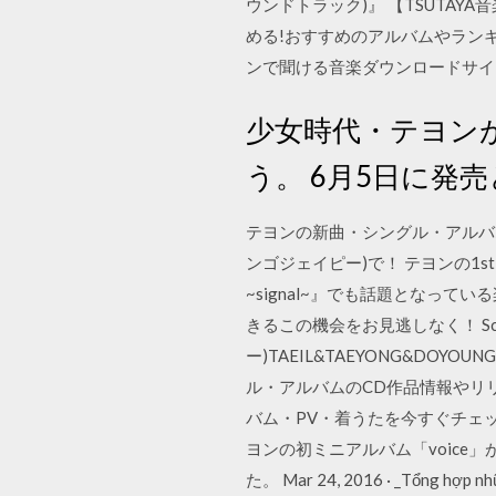
ウンドトラック)』 【TSUTAYA音楽
める!おすすめのアルバムやランキ
ンで聞ける音楽ダウンロードサイ
少女時代・テヨンが
う。 6月5日に発
テヨンの新曲・シングル・アルバム
ンゴジェイピー)で！ テヨンの1stミニ
~signal~』でも話題となってい
きるこの機会をお見逃しなく！ Sch
ー)TAEIL&TAEYONG&DOYO
ル・アルバムのCD作品情報やリ
バム・PV・着うたを今すぐチェック
ヨンの初ミニアルバム「voice
た。 Mar 24, 2016 · _Tổng hợp nhữ