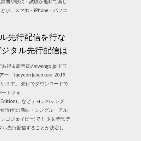
／テヨンの収録曲や歌詞・試聴が無料で楽し
が、スマホ・iPhone・パソコ
タル先行配信を行な
、デジタル先行配信は
高音質のdwango.jp(ドワ
eon japan tour 2019
なっています。 先行でダウンロードで
ーパートフォ
 Edition)」などテヨンのシング
女時代)の新曲・シングル・アル
ンゴジェイピー)で！ 少女時代 テ
デジタル先行配信することが決定し