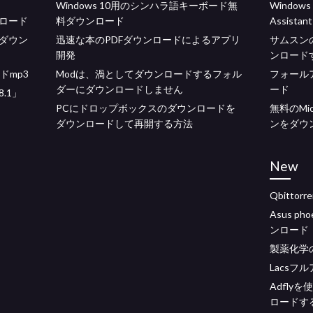
Windows 10用のシンハラ語キーボード無
Windows
ロード
料ダウンロード
Assist
ダウン
迅速な本のPDFダウンロードによるアプリ
サムスン
開発
ンロード
ードmp3
Modは、渦としてダウンロードするフォル
フォール
ダーにダウンロードしません
ード
.1」
PCにドロップボックスのダウンロードを
無料のMicr
ダウンロードして再開する方法
ンをダウ
New
Qbitto
Asus pho
ンロード
製薬化学
Lacsフ
Adflyを
ロードす