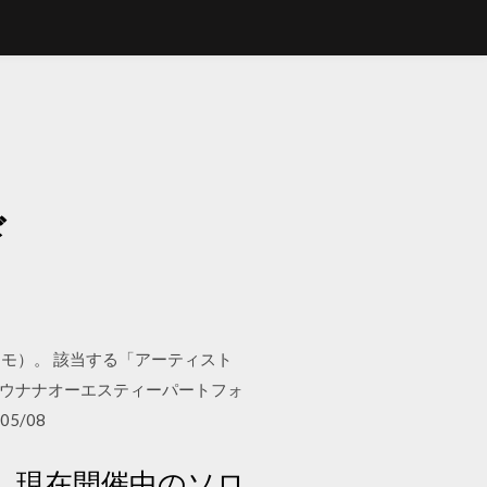
ド
モ）。 該当する「アーティスト
ルニセンジュウナナオーエスティーパートフォ
05/08
e」、現在開催中のソロ