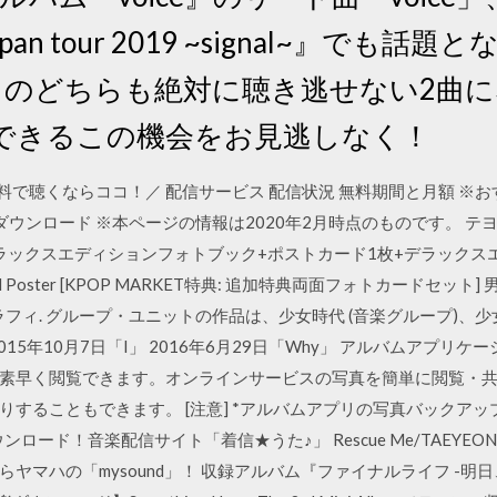
apan tour 2019 ~signal~』でも
 burnt」のどちらも絶対に聴き逃せない
できるこの機会をお見逃しなく！
無料で聴くならココ！／ 配信サービス 配信状況 無料期間と月額 ※
ダウンロード ※本ページの情報は2020年2月時点のものです。 テヨン 少女時
+152ページ デラックスエディションフォトブック+ポストカード1枚+デラ
 Poster [KPOP MARKET特典: 追加特典両面フォトカードセ
フィ. グループ・ユニットの作品は、少女時代 (音楽グループ)、少
2015年10月7日「I」 2016年6月29日「Why」 アルバムアプ
素早く閲覧できます。オンラインサービスの写真を簡単に閲覧・共有し
ることもできます。 [注意] *アルバムアプリの写真バックアップ機能
ウンロード！音楽配信サイト「着信★うた♪」 Rescue Me/TAE
ヤマハの「mysound」！ 収録アルバム『ファイナルライフ -明日