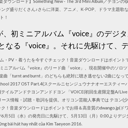
ダウンロード】Something New - The 3rd Mini Album
ング盛りだくさん♪さらに洋楽、アニメ、K-POP、ドラマ主題歌など
ト！
、初ミニアルバム『voice』のデジ
売となる『voice』。それに先駆けて
・PV・着うたを今すぐチェック！音楽ダウンロードはポイントでお得＆
アルバム『voice』のリード曲「voice」、現在開催中のソロツアー『taey
る楽曲「turnt and burnt」のどちらも絶対に聴き逃せない2曲に
ool 2017 OST Part.4(スクールニセンジュウナナオーエスティ
UNG(テイルアンドテヨンアンドドヨン 「VOICE(初回生産限定盤A/Live
リース情報・試聴・歌詞を提供。オリコン芸能人事典では テヨン(少
！音楽ダウンロードはポイントでお得＆高音質のdwango.jp(ドワ
」が6月5日（水）の発売日に先駆けて、5月13日（月）0:00より
ng bài hát hay nhất của Kim Taeyeon 2016.