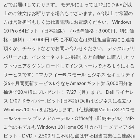
どでお届けしております。 モデルによっては1社につき6台以
上のご注文はお断りする場合もございます。6台以上ご希望の
方は営業担当もしくは代表電話にお電話ください。 Windows
10 Pro 64ビット （日本語版）（+標準価格：8,000円、特別価
格：無料）. + 8,000円. 0円 ご不明な点は弊社担当営業にご連絡
頂くか、チャットなどでお問い合わせください。 デジタルデリ
バリーとは、インターネットに接続すると自動的に購入したソ
フトウェアをダウンロードしてインストールできるようにする
サービスです）" マカフィー® スモール ビジネス セキュリティ
(36ヶ月間更新サービス). 今ならAmazonギフト券 5,000円分を
抽選で20名様にプレゼント！ 7/27（月）まで。 Dell ワイヤレ
ス 1707 ドライバー. ビット) 日本語 (Dell はビジネスに役立つ
Windows 10 Pro をお勧めします。) 仕様詳細 Vostro 3471スモ
ールシャーシ プレミアムモデル・Office付（即納モデル）MP-
1. 他のモデルも Windows 10 Home OS リカバリー メディア 64
ビット – DVD. + 2,500円 ご不明な点は弊社担当営業にご連絡頂