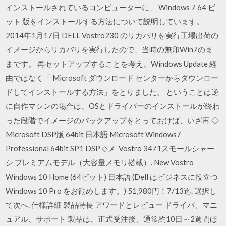
インストールされているコンピューターに、 Windows 7 64 ビ
ット 版をインストールする方法について説明しています。
2014年1月17日 DELL Vostro230 のリカバリを実行工場出荷の
イメージからリカバリを実行したので、当時の無印Win7のま
まです。 再セットアップすることを考え、Windows Update 経
由ではなく「 Microsoft ダウンロード センターからダウンロー
ドしてインストールする方法」をとりました。 ということは逆
に自作マシンの場合は、OSとドライバーのインストールが終わ
った段階でイメージのバックアップをとっておけば、いざ再 ◇
Microsoft DSP版 64bit 日本語 Microsoft Windows7
Professional 64bit SP1 DSP ◇メ Vostro 3471スモールシャー
シ プレミアムモデル（大容量メモリ搭載）. New Vostro
Windows 10 Home (64ビット) 日本語 (Dell はビジネスに役立つ
Windows 10 Pro をお勧めします。) 51,980円！7/13迄. 選択し
て次へ. 仕様詳細 製品特長 アワードとレビュー ドライバ、マニ
ュアル、サポート 製品は、正式受注後、通常約10日～2週間ほ