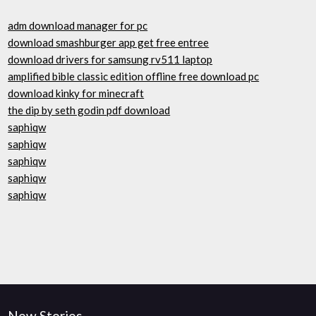
adm download manager for pc
download smashburger app get free entree
download drivers for samsung rv511 laptop
amplified bible classic edition offline free download pc
download kinky for minecraft
the dip by seth godin pdf download
saphiqw
saphiqw
saphiqw
saphiqw
saphiqw
New Stories