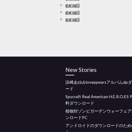
garqgjj
garqgjj
garqgjj
New Stories
浜崎あゆみloveppearsアルバムzi
ード
Spycraft Real American H.E.R.O.ES
料ダウンロード
植物対ゾンビガーデンウォーフェア
ンロードPC
アンドロイドのダウンロードのため
ム