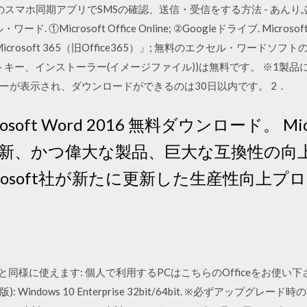
0のスマホ同期アプリでSMSの確認、送信・受信をする方法 - あんりふ！ 2
Microsoft Office Online; ②Googleドライブ. Microsoft 
rosoft 365（旧Office365）」; 無料のエクセル・ワードソフトの
トキー、インストーラー(イメージファイル))は無料です。 ※1製
ーが表示され、ダウンロードができるのは30日以内です。 2．
osoft Word 2016 無料ダウンロード。 Micro
oftの最新、かつ偉大な製品、巨大な互換性の向上を実
Microsoft社が新たに更新した生産性向上プログ
Officeと同様に使えます: 個人で利用するPCはこちらのOfficeをお使い下さい: W
 Windows 10 Enterprise 32bit/64bit. ※必ずアップ