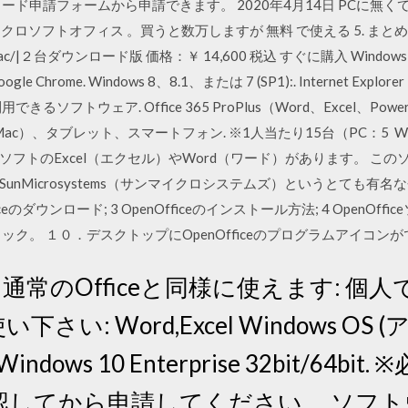
ード申請フォームから申請できます。 2020年4月14日 PCに無
ソフトオフィス 。買うと数万しますが 無料 で使える 5. まとめ. Microsoft
in/Mac/|２台ダウンロード版 価格：￥ 14,600 税込 すぐに購入 Windows 10: 
Google Chrome. Windows 8、8.1、または 7 (SP1):. Internet Explo
トウェア. Office 365 ProPlus（Word、Excel、PowerPoi
Mac）、タブレット、スマートフォン. ※1人当たり15台（PC：5 W
フトのExcel（エクセル）やWord（ワード）があります。 こ
icrosystems（サンマイクロシステムズ）というとても有名な会社 1 M
Officeのダウンロード; 3 OpenOfficeのインストール方法; 4 Open
ック。 １０．デスクトップにOpenOfficeのプログラムアイコン
o Plus: 通常のOfficeと同様に使えます:
い下さい: Word,Excel Windows O
ndows 10 Enterprise 32bit/64
認してから申請してください。 ソフ