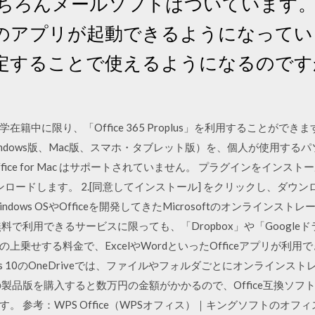
にはもちろんメールソフトはついています
のアプリが起動できるようになってい
定することで使えるようになるのです
限り、「Office 365 Proplus」を利用することができます。 「Of
ice（Windows版、Mac版、スマホ・タブレット版）を、個人が使用
・Office for Mac はサポートされていません。 プラグインをインストール
fice をダウンロードします。 2.[同意してインストール] をクリックし、ダ
ndows OSやOfficeを開発してきたMicrosoftのオンラインスト
で利用できるサービスに限っても、「Dropbox」や「Googleドライ
乗せする料金で、ExcelやWordといったOfficeアプリが利用でき
ws 10のOneDriveでは、ファイルやフォルダごとにオンライン
eの製品版を購入すると数万円の金額がかかるので、Office互換ソフト
。 参考：WPS Office（WPSオフィス）｜キングソフトのオフ