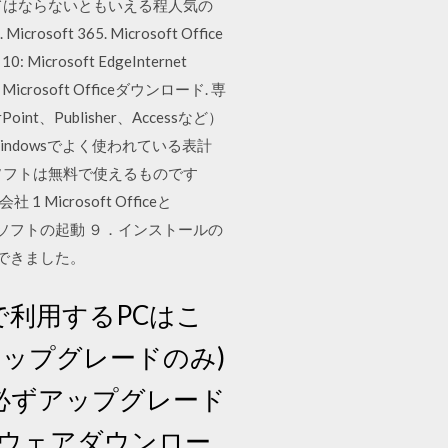
くてはならないともいえる程人気の
 365. Microsoft Office
Microsoft EdgeInternet
rer Microsoft Officeダウンロード. 専
nt、Publisher、Accessなど）
indowsでよく使われている表計
のソフトは無料で使えるものです
icrosoft Officeと
Officeソフトの起動 ９．インストールの
ができました。
 個人で利用するPCはこ
S (アップグレードのみ)
bit. ※必ずアップグレード
トウェアダウンロー