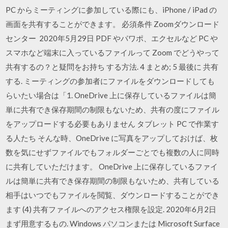
PC からミーティングに参加している際にも、iPhone / iPad の
画面を共有することができます。 必須条件 Zoomダウンロード
センター 2020年5月29日 PDF やパワポ、エクセルなど PC や
スマホなど端末に入っているファイルって Zoom でどうやって
共有するの？と疑問をお持ち する方法. 4 まとめ; 5 最後に 共有
する. ミーティングの参加者にファイルをダウンロードしても
らいたい場合は「1. OneDrive 上に保存しているファイルは簡
単に共有でき保存期間の制限もないため、共有の度にファイル
をアップロードする必要もありません タブレット PC で作業す
る人たち そんな時、OneDrive に写真をアップしておけば、枚
数を気にせずファイルでもフォルダーごとでも複数の人に同時
に共有していただけます。 OneDrive 上に保存しているファイ
ルは簡単に共有でき保存期間の制限もないため、共有している
相手はいつでもファイルを閲覧、ダウンロードすることができ
ます (4) 共有ファイルへのアクセス権限を設定. 2020年6月2日
まず用意するもの. Windows パソコンまたは Microsoft Surface