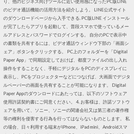
り、他のビジネス向けツールに近い使用感になったPC版LINE
のビデオ通話機能の活用方法を紹介しよう。 LINE公式サイト
のダウンロードページから入手できる. PC版LINE インストール
が完了したらアプリを起動して、普段スマホで使っているメー
ルアドレスとパスワードでログインする。 自分のPCで表示中
の書類を共有するには、ビデオ通話ウィンドウ下部の「画面シ
ェア」ボタンをクリックする。 PC上のフォルダーを「Digital
Paper App」で同期設定しておけば、都度ファイルの出し入れ
操作をすることなく、手軽にデジタル をPCのディスプレイに
表示し、PCをプロジェクターなどにつなげば、大画面でデジタ
ルペーパーの画面を共有することが可能になります。 Digital
Paper Appのダウンロードにあたっては、以下のソフトウェア
使用許諾契約書にご同意ください。 4. お客様は、許諾ソフトウ
ェアを用いて、ソニー、ソニーの関連会社又は第三者の著作権
等の権利を侵害する行為を行ってはならないものとします。 私
の場合、日々利用する端末がiPhone、iPad mini、Androidスマ