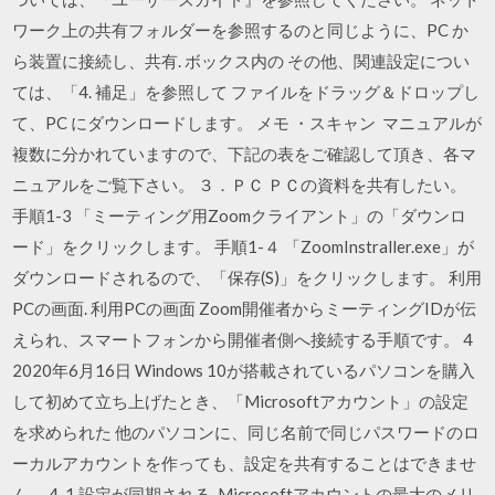
ワーク上の共有フォルダーを参照するのと同じように、PC か
ら装置に接続し、共有. ボックス内の その他、関連設定につい
ては、「4. 補足」を参照して ファイルをドラッグ＆ドロップし
て、PC にダウンロードします。 メモ ・スキャン マニュアルが
複数に分かれていますので、下記の表をご確認して頂き、各マ
ニュアルをご覧下さい。 ３．ＰＣ ＰＣの資料を共有したい。
手順1-3 「ミーティング用Zoomクライアント」の「ダウンロ
ード」をクリックします。 手順1-４ 「ZoomInstraller.exe」が
ダウンロードされるので、「保存(S)」をクリックします。 利用
PCの画面. 利用PCの画面 Zoom開催者からミーティングIDが伝
えられ、スマートフォンから開催者側へ接続する手順です。 4
2020年6月16日 Windows 10が搭載されているパソコンを購入
して初めて立ち上げたとき、「Microsoftアカウント」の設定
を求められた 他のパソコンに、同じ名前で同じパスワードのロ
ーカルアカウントを作っても、設定を共有することはできませ
ん。 4-1.設定が同期される. Microsoftアカウントの最大のメリ