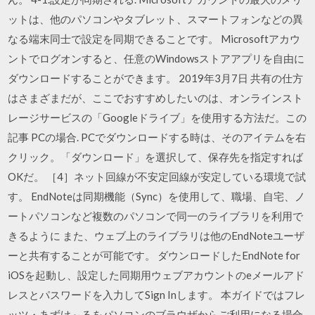
ットは、他のパソコンやタブレット、スマートフォンなどの異
なる端末同士で設定を同期できることです。 Microsoftアカウ
ントでログオンすると、任意のWindowsストアアプリを自由に
ダウンロードすることができます。 2019年3月7日 共有の仕方
はさまざまだが、ここでおすすめしたいのは、オンラインスト
レージサービスの「Googleドライブ」を使用する方法だ。この
記事 PCの場合. PCでダウンロードする時は、そのアイテムを右
クリック。「ダウンロード」を選択して、保存先を指定すれば
OKだ。 ［4］ネット回線が不安定回線が安定している環境で試
す。 EndNoteは同期機能（Sync）を使用して、職場、自宅、ノ
ートパソコンなど複数のパソコンで同一のライブラリを利用で
きるように また、ウェブ上のライブラリは他のEndNoteユーザ
ーと共有することが可能です。 ダウンロードしたEndNote for
iOSを起動し、設定した同期用ウェブアカウントのeメールアド
レスとパスワードを入力してSign Inします。 本ガイドではフレ
ッツ・あずけ～るをパソコンのブラウザからご利用になる場合