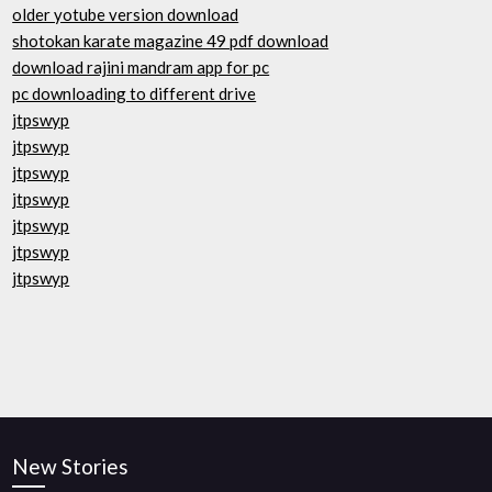
older yotube version download
shotokan karate magazine 49 pdf download
download rajini mandram app for pc
pc downloading to different drive
jtpswyp
jtpswyp
jtpswyp
jtpswyp
jtpswyp
jtpswyp
jtpswyp
New Stories