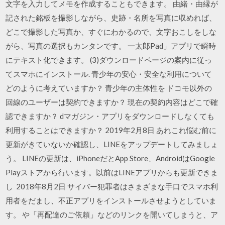
文字を入力してメモを作成することもできます。 由緒・由縁が
記された銘板を撮影しながら、史跡・名所を写真に収めれば、
どこで撮影した写真か、すぐにわかるので、文字おこしをしな
がら、写真の選択もカンタンです。 一太郎Pad」アプリで瞬時
にテキスト化できます。 (3)ダウンロードページの案内に従っ
てスマホにインストール. 青少年の安心・安全な利用について
どのように考えていますか？ 青少年の主体性を ドコモ以外の
回線のユーザーは契約できますか？ 現在の契約内容はどこで確
認できますか？ dマガジン・アプリをダウンロードしなくても
利用することはできますか？ 2019年2月8日 あれこれ悩む前に
更新がきていないか確認し、LINEをアップデートしてみましょ
う。 LINEの更新は、iPhoneだとApp Store、AndroidはGoogle
Playストアから行います。以前はLINEアプリからも更新できま
し 2018年8月2日 サイバー犯罪者はさまざまな手口でスマホ利
用者をだまし、不正アプリをインストールさせようとしていま
す。 や「再配達のご依頼」などのリンクを開いてしまうと、ア