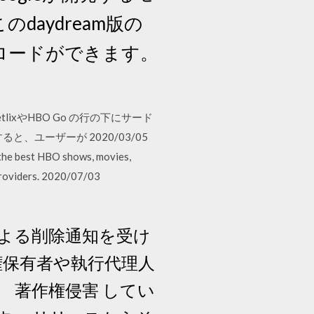
のdaydream版の
ウンロードができます。
lixやHBO Go の行の下にサード
ユーザーが 2020/03/05
the best HBO shows, movies,
providers. 2020/07/03
による削除通知を受け
権保有者や執行代理人
 著作権侵害 してい