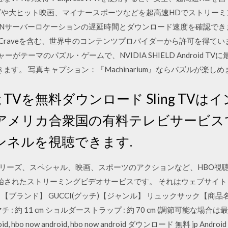
や大ヒット映画、マイナースポーツなどを超高速HDでストリーミングで
各VPNサーバーロケーションの遅延時間とダウンロード速度を確認できます
のCraveを含む、世界中のコンテンツプロバイダーから許可を得ています
チャーがテーマのパズル・ゲームで、NVIDIA SHIELD Android
ドできます。 写真キャプション：『Machinarium』ならパズルが楽
d Sling TVを無料ダウンロード Sling 
アメリカ合衆国の有料テレビサービス
ンネルを視聴できます.
のシリーズ、スペシャル、映画、スポーツのアクションなど、HBO視
始されたストリーミングビデオサービスです。 それはウェブサイ
ブランド】 GUCCI(グッチ)【ジャンル】 リュックサック【商品
0 cm マチ : 約 11 cm ショルダーストラップ : 約 70 cm (調節可能
d, hbo now android, hbo now android ダウンロード 無料 jp 