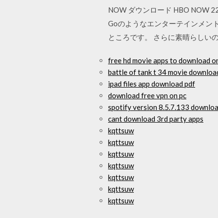
NOW ダウンロード HBO NOW 22.0.0.
Goのようなエンターテインメン
ところです。 さらに素晴らしいのは
free hd movie apps to download 
battle of tank t 34 movie downloa
ipad files app download pdf
download free vpn on pc
spotify version 8.5.7.133 downlo
cant download 3rd party apps
kqttsuw
kqttsuw
kqttsuw
kqttsuw
kqttsuw
kqttsuw
kqttsuw