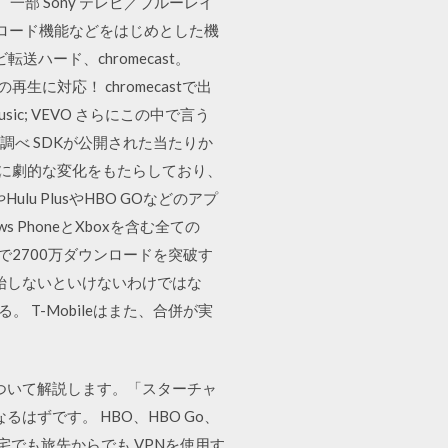
部 Sony テレビ／ブルーレイ
ダウンロード機能などをはじめとした機
送ハード、chromecast。
生に対応！ chromecastで出
 Play Music; VEVO さらにこの中で言う
調べ SDKが公開された当たりか
oftに劇的な変化をもたらしており、
Hulu PlusやHBO GOなどのアプ
 PhoneとXboxを含む全ての
ら46日で2700万ダウンロードを突破す
開始しないといけないわけではな
T-Mobileはまた、合併が実
法について解説します。「スターチャ
るはずです。 HBO、HBO Go、
自宅でも旅先からでも VPNを使用す