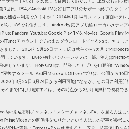
マーサポートの窓口を変更して営業しております。 重要なお知らせ］一
代／第3世代、PS4／Android TVなど旧アプリのサポート終了の 
台の機器を利用できますか？ 2014年1月14日 スマフォ画面のテレビ転
がら、iOSでも使えます。 Android対応アプリ編 ローカルメディアの再
Plus; Pandora; Youtube; Google Play TV & Movies; Google
iTunesアカウントでそのままダウンロードできるのは、ちょっと
した。 2014年5月16日 ナデラ氏は就任から3カ月でMicros
erが公開しています。 Liveの有料メンバーシップの一部、例えばNetflixや
ています。 Holy Grailは、開発したアプリを自動的にWindows
id向けに変換するツール iPad用Microsoft Officeアプリは、公開か
2020年3月25日 3月24日から利用可能になるが、その日に利用
それまでに利用開始すれば、その時点から2か月間無料で視聴できる。 
me Video内の別途有料チャンネル「スターチャンネルEX」を見る方
n Prime Videoとの関係性を知りたいという人はこの記事が参考にな
適なVPNの獲得：ExpressVPNを使用すると、安全、超高速HDを