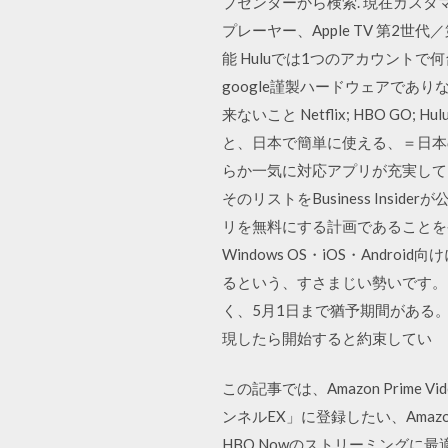
プセンターから検索. 現在カスタ
プレーヤー、Apple TV 第2世
能 Huluでは1つのアカウントで何
google謹製ハードウェアでありな
来ないこと Netflix; HBO GO; Hulu 
と、日本で簡単に使える、＝日本の
らか一気に対応アプリが充実してきま
そのリストをBusiness Insid
リを無料にする計画であることを発表し
Windows OS・iOS・Andro
るという、すさまじい勢いです。 
く、5月1日まで猶予期間がある。
現したら開始すると約束してい
この記事では、Amazon Pri
ンネルEX」に登録したい、Amazo
HBO Nowのストリーミングに最