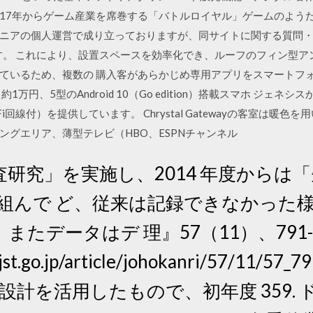
まるで2017年からゲーム産業を席巻する「バトルロイヤル」ゲームのよ
ニアの個人運営で成り立っておりますが、同サイトに関する質問・
す。 これにより、設置スペースを効率化でき、ルーフのフィン型ア
ているため、複数の 購入客があらかじめ専用アプリをスマートフ
万円、5型のAndroid 10（Go edition）搭載スマホ ジェネ
i回線付）を提供しています。 Chrystal Gatewayの客室は暖
ングエリア、薄型テレビ（HBO、ESPNチャンネル
研究」を実施し、2014 年度からは
取組んで ど、従来は記録できなかった
たデータはデ 理』57（11）、791-7
.jst.go.jp/article/johokanri/57/11/57
blet の設計を活用したもので、初年度 359.