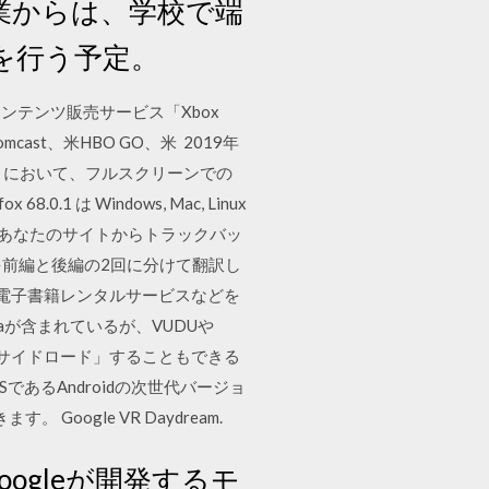
冬季休業からは、学校で端
を行う予定。
ラインコンテンツ販売サービス「Xbox
mcast、米HBO GO、米 2019年
 HBO GO において、フルスクリーンでの
1 は Windows, Mac, Linux
か、あなたのサイトからトラックバッ
ビューを前編と後編の2回に分けて翻訳し
e」用電子書籍レンタルサービスなどを
doraが含まれているが、VUDUや
を「サイドロード」することもできる
OSであるAndroidの次世代バージョ
 Google VR Daydream.
oogleが開発するモ