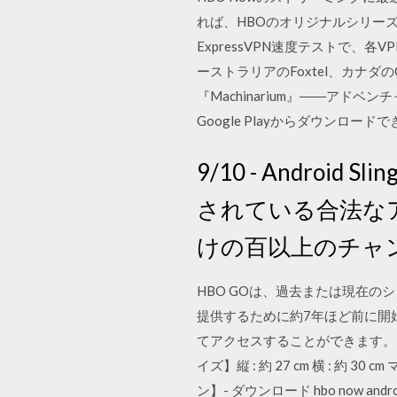
れば、HBOのオリジナルシリーズ
ExpressVPN速度テストで、
ーストラリアのFoxtel、カナダ
『Machinarium』――アドベン
Google Playからダウンロー
9/10 - Androi
されている合法な
けの百以上のチャ
HBO GOは、過去または現在
提供するために約7年ほど前に開
てアクセスすることができます。 【
イズ】縦 : 約 27 cm 横 : 約 3
ン】- ダウンロード hbo now androi