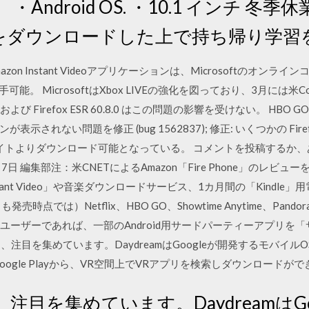
Android OS. ・10.1 インチ 
をダウンロードした上で持ち帰り学習
Amazon Instant Videoアプリケーションは、Microsoftのオン
で入手可能。 MicrosoftはXbox LIVEの強化を図っており、3月には米Co
oid 68.0 および Firefox ESR 60.8.0 はこの問題の影響を受けない。
い問題を修正 (bug 1562837); 修正: いくつかの Firefox 68.0.
ェブサイトよりダウンロード可能となっている。 コメントを投稿する
7日 編集部注：米CNETによるAmazon「Fire Phone」のレ
tant Video」や音楽ダウンロードサービス、1カ月間の「Kindl
点では）Netflix、HBO GO、Showtime Anytime、Pan
 上級ユーザーであれば、一部のAndroid用サードパーティーアプリ
日 し、注目を集めています。DaydreamはGoogleが開発するモバイル
版のGoogle Playから、VR空間上でVRアプリを検索しダウンロードができます。
し、注目を集めています。DaydreamはG