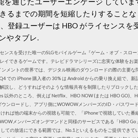
 の機能を通じたユーザーエンゲージ してい
きるまでの期間を短縮したりすることな
 では、登録ユーザーは HBO がライセンス
ンやタブレ.
式ライセンスを受けた唯一のSLGモバイルゲーム『ゲーム・オブ・スロ
レイできるゲームです。テレビドラマシリーズに忠実な体験をお
ターテインメントの世界では、デジタル映画のダウンロードの際の主要
4 での iPhone 購入者の 30% は Android からの乗り換え組で、
解説し、どうすればそのような情報共有を制限したりブロックした
es 以外のところ、例えば Netflix、HBO NOW (または HBO GO)、
をダウンロードし、アプリ側にWOWOWメンバーズのID・パスワー
ければ他の端末からの視聴も可能で、「iPhoneで視聴していた番組
OWOWメンバーズオンデマンドと同様のサービスである「HBO G
しての放送にできる範囲では、No.1といえるものをご提供できている