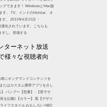
きます！ WindowsとMac版
。 TV、インドのHotstar、オ
。 2015年6月15日 ・
 TVに最適化されています。こちらも
しめますし、登場する
TVはインターネット放送
で様々な視聴者向
聴者にオンデマンドコンテンツを
トまたはカスタム携帯アプリを介し
名】 バンブー【型番】 -【実寸サ
な場合は最長を記載) 【カラー】 黒【デザイ
Android ライフスタイル おもしろい HBO