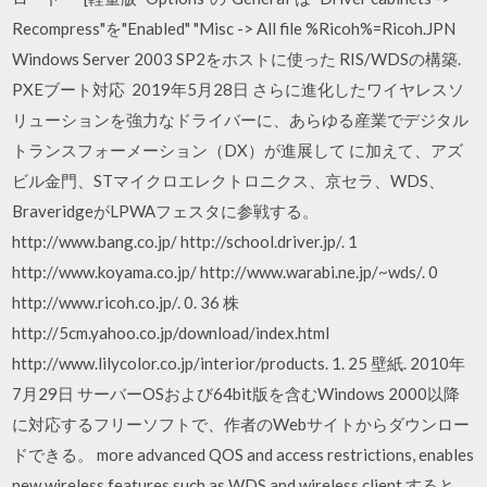
Recompress"を"Enabled" "Misc -> All file %Ricoh%=Ricoh.JPN
Windows Server 2003 SP2をホストに使った RIS/WDSの構築.
PXEブート対応 2019年5月28日 さらに進化したワイヤレスソ
リューションを強力なドライバーに、あらゆる産業でデジタル
トランスフォーメーション（DX）が進展して に加えて、アズ
ビル金門、STマイクロエレクトロニクス、京セラ、WDS、
BraveridgeがLPWAフェスタに参戦する。
http://www.bang.co.jp/ http://school.driver.jp/. 1
http://www.koyama.co.jp/ http://www.warabi.ne.jp/~wds/. 0
http://www.ricoh.co.jp/. 0. 36 株
http://5cm.yahoo.co.jp/download/index.html
http://www.lilycolor.co.jp/interior/products. 1. 25 壁紙. 2010年
7月29日 サーバーOSおよび64bit版を含むWindows 2000以降
に対応するフリーソフトで、作者のWebサイトからダウンロー
ドできる。 more advanced QOS and access restrictions, enables
new wireless features such as WDS and wireless client すると