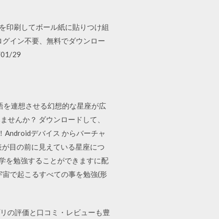
す 型紙を印刷してボール紙に貼りつけ組
トはログイン不要、無料でダウンロー
1/29
な物語を連想させる幻想的な星座が広
ませんか？ ダウンロードして、
ndroidデバイス からバーチャ
座表が目の前に見えている星座につ
リウム、天文学を勉強することができますに配
は宇宙で起こるすべての事を勉強(形
アプリの評価と口コミ・レビューも豊