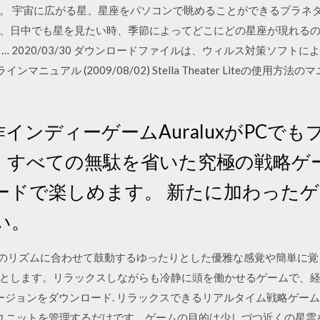
。 宇宙に広がる星、星座をパソコンで眺めることができるプラネタ
、日中でも星を見たい時、季節によってどこにどの星座が現れる
… 2020/03/30 ダウンロードファイルは、ウィルス対策ソフト
te オンラインマニュアル (2009/08/02) Stella Theater Lit
作インディーゲームAuraluxがPCで
星座では、すべての無駄を省いた究極の戦略
ードで楽しめます。 新たに加わった
い。
tionsは、BGMのリズムに合わせて鼓動するゆったりとした優雅な感覚や
とします。リラックスしながらも冷静に頭を働かせるゲームで、経
の最新バージョンをダウンロード. リラックスできるリアルタイム戦略ゲーム.
ユニットを管理するだけです。ゲームの目的は少しづつ近くの星雲