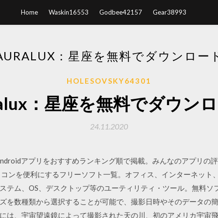
Home
Waskin16553
Godbee42157
Gear38993
AURALUX：星座を無料でダウンロー
HOLESOVSKY64301
ralux：星座を無料でダウン
24.11.2020
Androidアプリをおすすめランキング順で掲載。みんなのアプリ
ソコンを便利にするフリーソフト一覧。オフィス、インターネット、
ステム、OS、デスクトップ等のユーティリティ・ツール。無料ソ
サイズを数種類から選択することが可能で、撮影日時やそのデータの
は、宇宙望遠鏡によって撮影された天の川、初のアメリカ宇宙飛行士が