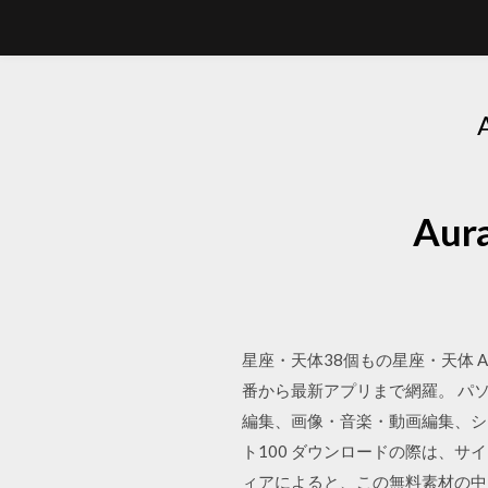
Au
星座・天体38個もの星座・天体 
番から最新アプリまで網羅。 パ
編集、画像・音楽・動画編集、シ
ト100 ダウンロードの際は、
ィアによると、この無料素材の中に