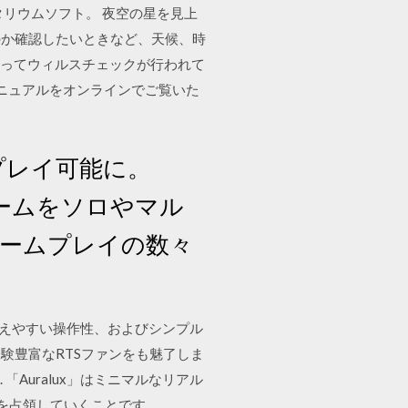
リウムソフト。 夜空の星を見上
のか確認したいときなど、天候、時
によってウィルスチェックが行われて
eの使用方法のマニュアルをオンラインでご覧いた
もプレイ可能に。
ゲームをソロやマル
ゲームプレイの数々
簡単に覚えやすい操作性、およびシンプル
験豊富なRTSファンをも魅了しま
 「Auralux」はミニマルなリアル
を占領していくことです。