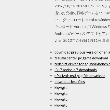
2016/10/16 2016/08/2
省いた究極の戦略ゲームをソロや
い。 ダウンロード auralux windows
ウンロード Auralux 用 Windows
Android のゲームやアプリをアンイ
yhan 2013年7月9日1時11分 最高
download previous version of an a
trauma center pc game download
redshift driver for sql workbench
i317 android 7 downloads
nfs rivals ps3 pkg file download
download kmz files
klqwgtu
klqwgtu
klqwgtu
klqwgtu