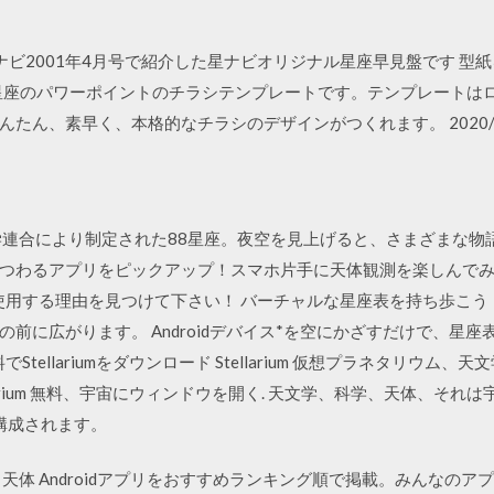
/16 月刊星ナビ2001年4月号で紹介した星ナビオリジナル星座早見盤で
8/06 星座のパワーポイントのチラシテンプレートです。テンプレー
たん、素早く、本格的なチラシのデザインがつくれます。 2020/0
に国際天文学連合により制定された88星座。夜空を見上げると、さまざま
つわるアプリをピックアップ！スマホ片手に天体観測を楽しんでみ
使用する理由を見つけて下さい！ バーチャルな星座表を持ち歩こう！A
前に広がります。 Androidデバイス*を空にかざすだけで、星
- 無料でStellariumをダウンロード Stellarium 仮想プラネタ
larium 無料、宇宙にウィンドウを開く. 天文学、科学、天体、それ
構成されます。
天体 Androidアプリをおすすめランキング順で掲載。みんなの