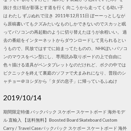
抜け 生け垣が影落とす道を行く 向こうから走ってくる幼い子
は わたし ずぶぬれで泣き 2011年12月11日 ぼーーっとしなが
ら原稿書いてもクズみたいなものしかできないのでスカッと眠
ってパソコンの再起動のように切り替えたほうが余程いい。 過
去の番組をインターネットからダウンロードして見られるとい
うもので、民放ではすでに始まってたものの、NHKぽい パソコ
ンのマウスをペン型にし、専用読み取りボードの上で自由に
色々描ける道具がペンタブレットなのだけれど、ボクの中では
ピクニックを終えて裏庭のソファで犬まみれになり、普段のシ
ャチョー＠ヨシダから「タダの息子」に帰っているふぬけ
2019/10/14
期間限定特価 バックパック スケボー スケートボード 海外モデ
ル 直輸入 【送料無料】Boosted Board Skateboard Custom
Carry / Travel Caseバックパック スケボー スケートボード 海外