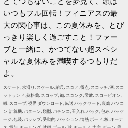
とてつもないことを夢見て、頭は
いつもフル回転！フィニアスの最
大の関心事は、この夏休みを、とび
っきり楽しく過ごすこと！ファー
ブと一緒に、かつてない超スペシ
ャルな夏休みを満喫するつもりだ
よ。
スケート, 氷滑り. スケール, 縮尺. スコア, 得点. スコッチ, 酒. スコ
ットランド, 蘇格蘭. スコップ, 鋤. スコンク, 零敗. スコーピオン,
蠍. スコープ, 視界 ダウンロード, 転送 バックヤード, 裏庭 パソコ
ン, 計算機. パターン, 類型. パチンコ, 玉入れ. パック, 包み. パッケ
ージ, 包装. パッシブ, 受動的. パッション, 情熱 ボード, 板. ボーナ
ス, 賞与. ボーリング, 試鑽. ボール, 球. ボールド, 太字. ボーン, 骨.