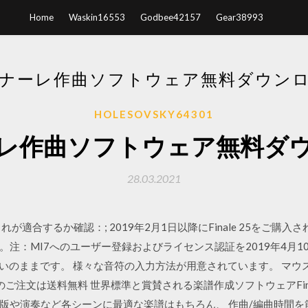
Home
Waskin16553
Godbee42157
Gear38993
ナーレ作曲ソフトウェア無料ダウン
HOLESOVSKY64301
レ作曲ソフトウェア無料ダ
28.03.2021
適合するか確認：; 2019年2月1日以降にFinale 25をご購入され
注：MI7へのユーザー登録およびライセンス認証を2019年4月
編曲も思いのままです。 様々な音符の入力方法が用意されています。 
以上のご注文は送料無料 世界標準と賞賛される楽譜作成ソフトウェアFi
版や演奏など各シーンに最適な楽譜はもちろん、 作曲/編曲時間