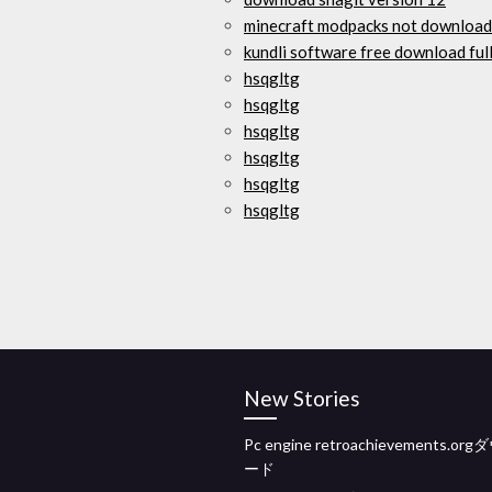
minecraft modpacks not downloadi
kundli software free download ful
hsqgltg
hsqgltg
hsqgltg
hsqgltg
hsqgltg
hsqgltg
New Stories
Pc engine retroachievements.o
ード