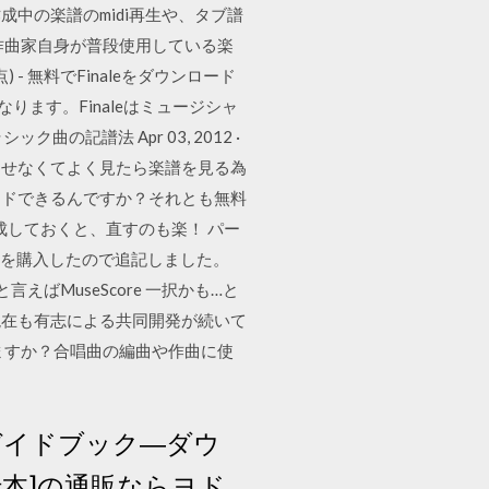
中の楽譜のmidi再生や、タブ譜
作曲家自身が普段使用している楽
- 無料でFinaleをダウンロード
ります。Finaleはミュージシャ
記譜法 Apr 03, 2012 ·
出せなくてよく見たら楽譜を見る為
ードできるんですか？それとも無料
成しておくと、直すのも楽！ パー
ionを購入したので追記しました。
言えばMuseScore 一択かも…と
現在も有志による共同開発が続いて
ますか？合唱曲の編曲や作曲に使
ガイドブック―ダウ
本]の通販ならヨド