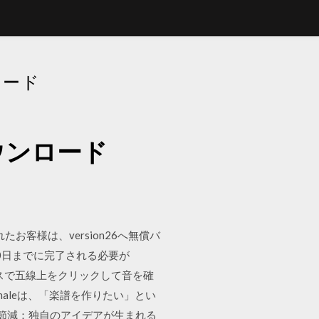
ロード
ウンロード
たお客様は、version26へ無償バ
10日までに完了される必要が
マウスで五線上をクリックして音を確
naleは、「楽譜を作りたい」とい
を節減：独自のアイデアが生まれる