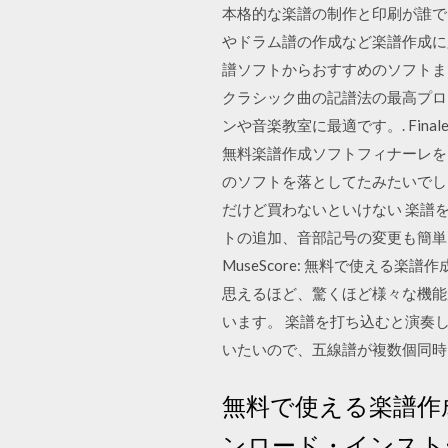
本格的な楽譜の制作と印刷が誰で
やドラム譜の作成など楽譜作成に
譜ソフトからおすすめのソフトまで解説
クラシック曲の記譜法の最高プログ
ンや音楽教室に最適です。. Fina
無料楽譜作成ソフトフィナーレを
のソフトを落としてたみたいでし
だけど買わないといけない 楽譜
トの追加、音部記号の変更も簡単！ 
MuseScore: 無料で使える楽譜
思えるほど、驚くほど様々な機能
います。 楽譜を打ち込むと演奏
いたいので、五線譜が複数個同時
無料で使える楽譜作
ンロード・インスト