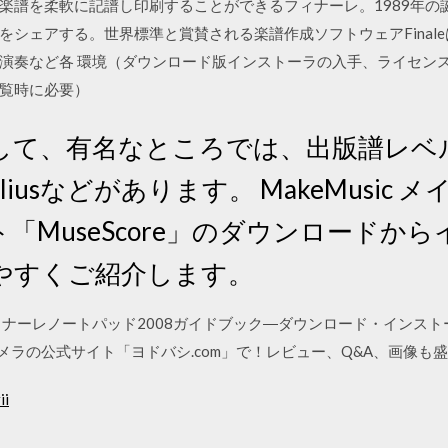
楽譜を柔軟に記譜し印刷することができるフィナーレ。1989年の誕
をシェアする。世界標準と賞賛される楽譜作成ソフトウェアFinal
演奏など各 環境（ダウンロード版インストーラの入手、ライセン
閲覧時に必要）
して、有名なところでは、出版譜レベ
beliusなどがあります。 MakeMusic
「MuseScore」のダウンロードか
やすくご紹介します。
ィナーレノートパッド2008ガイドブック―ダウンロード・インス
カメラの公式サイト「ヨドバシ.com」で！レビュー、Q&A、画像も
ii