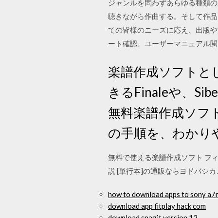
ジャンルを問わずあらゆる種類の
聴きながら作曲する。そして作品
ての皆様のニーズに応え、出版や
ート確認、ユーザーマニュアル
楽譜作成ソフトと
きるFinaleや、Si
無料楽譜作成ソフト
の手順を、わかり
無料で使える楽譜作成ソフト フ
説 [単行本]の通販ならヨドバシ
how to download apps to sony a7r
download app fitplay hack com
download snagit version 12