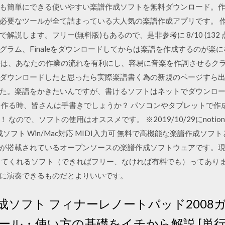
も簡単にできる使いやすい楽譜作成ソフトを無料ダウンロード。作成
必要なツールが全て詰まっている大人気の楽譜作成アプリです。 
します。フリー(無料版)もあるので、是非参考に 8/10 (132 点) 
ラム、Finaleをダウンロードしてからは楽譜を作成するのが楽にな
leは、あなたの作業の流れを有利にし、容易に音楽を作詞させるクラシック曲の
ダウンロードしたと思ったら実際楽譜書く為の新規のページすら
た。楽譜をかきたいんですが、書けるソフトはネットでダウンロ
を作る時、皆さんは手書きでしょうか？ パソコンやタブレットで作
なので、ソフトの使用はオススメです。 ※2019/10/29にnot
作成ソフト Win/Mac対応 MIDI入力可 無料で高機能な楽譜作成ソフトと
が搭載されているオープンソースの楽譜作成ソフトウェアです。
してくれるソフト（できればフリー、なければ有料でも）ってあり
に演奏できるものだとよりいいです。
成ソフト フィナーレノートパッド2008
ール・使い方の基礎をイチから解説 [単行