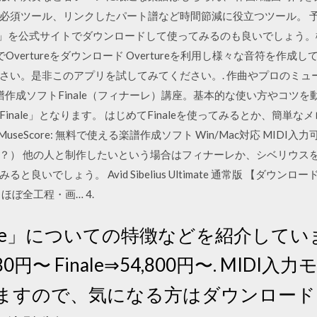
必須ツール、リンクしたパート譜など時間節減に役立つツール。 
te pad」を公式サイトでダウンロードして使ってみるのも良いでしょう。
- 無料でOvertureをダウンロード Overtureを利用し様々な音符を
さい。是非このアプリを試してみてください。. 作曲やプロのミュ
の楽譜作成ソフトFinale（フィナーレ）講座。基本的な使い方やコツを動
inale」となります。 はじめてFinaleを使ってみるとか、簡単
MuseScore: 無料で使える楽譜作成ソフト Win/Mac対応 MIDI
？） 他の人と制作したいという場合はフィナーレか、シベリウス
良いでしょう。 Avid Sibelius Ultimate 通常版 【ダウンロー
ほぼ全工程・画… 4.
ale」についての特徴などを紹介しています.
7,980円〜 Finale⇒54,800円〜. MI
りますので、気になる方はダウンロー