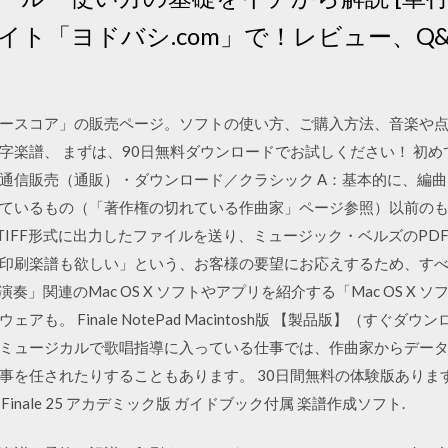
イト「ヨドバシ.com」で！レビュー、Q
ースコア」の販売ページ。ソフトの使い方、ご購入方法、音楽や
字楽譜、 まずは、90日無料ダウンロードでお試しください！ 初め
通信販売（通販）・ダウンロード／クラシック A：基本的に、編
ているもの（「著作権の切れている作曲家」ページ参照）以前の
からTIFF形式に出力したファイルを送り、ミュージック・ベルズのPD
印刷楽譜も欲しい」という、お客様の要望にお応えするため、す
演奏」関連のMac OS X ソフトやアプリを紹介する「Mac OS 
も。 Finale NotePad Macintosh版 【製品版】（すぐダ
月28日 ミュージカルで歌唱指導に入っている仕事では、作曲家からデ
を任されたりすることもあります。 30日間無料の体験版ありますよ
/ Finale 25 アカデミック版 ガイドブック付属 楽譜作成ソフト.