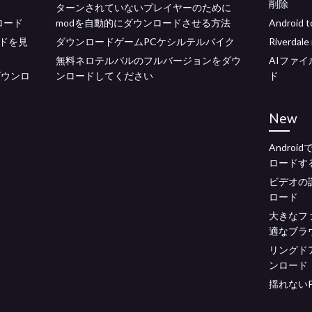
削除
ターンされていないプレイヤーのために
ロード
modを自動的にダウンロードさせる方法
Androi
ドを見
ダウンロードゲームPCケシルテルバイク
Riverda
無料ネロテルバルのフルバージョンをダウ
AIファ
ントダウンロ
ンロードしてください
ド
New
Andro
ロードす
ビデオの
ロード
大きなフ
適なブラ
リングドア
ンロード
揺れない